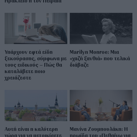
Ηράκλειο ή τον Πειραιά
Υπάρχουν εφτά είδη
Marilyn Monroe: Μια
ξεκούρασης, σύμφωνα με
«χαζή ξανθιά» που τελικά
τους ειδικούς – Πώς θα
διάβαζε
καταλάβετε ποιο
χρειάζεστε
Αυτή είναι η καλύτερη
Μανίνα Ζουμπουλάκη: H
χώρα για να μετοικίσετε
ηρωίδα του «Πεθαίνω για