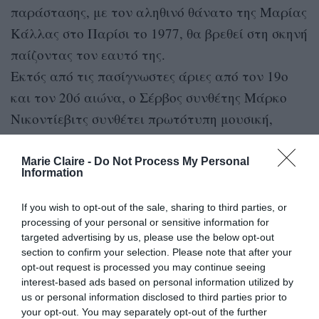
παράστασης, με τον αληθινό θάνατο της Μαρίας
Κάλλας στο Παρίσι το 1977, θα βρεθεί στη σκηνή
παίζοντας τον εαυτό της.
Εκτός από τις πασίγνωστες άριες από τον 19ο
και τον 20ό αιώνα, ο Σέρβος συνθέτης Μάρκο
Νικοντίεβιτς συνθέτει πρωτότυπη μουσική,
αναδεικνύοντας μέσα από αυτήν το πώς η άνευ
όρων αγάπη της Κάλλας για την τέχνη της δεν
Marie Claire -
Do Not Process My Personal
Information
της επέτρεψε ποτέ τον διαχωρισμό μεταξύ του
προσώπου που ήταν επί σκηνής και του
If you wish to opt-out of the sale, sharing to third parties, or
processing of your personal or sensitive information for
προσώπου που ήταν στην πραγματική της ζωή. Η
targeted advertising by us, please use the below opt-out
Αμπράμοβιτς σημειώνει: «
Για πάνω από 25
section to confirm your selection. Please note that after your
χρόνια ήθελα να δημιουργήσω ένα έργο
opt-out request is processed you may continue seeing
interest-based ads based on personal information utilized by
αφιερωμένο στη ζωή και την τέχνη της Μαρίας
us or personal information disclosed to third parties prior to
Κάλλας. Πάντα με γοήτευε η προσωπικότητά
your opt-out. You may separately opt-out of the further