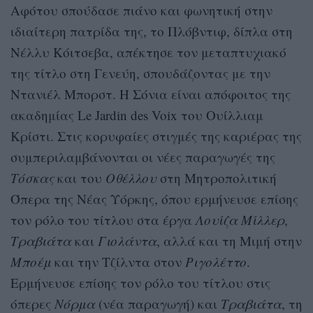
Αφότου σπούδασε πιάνο και φωνητική στην
ιδιαίτερη πατρίδα της, το Πλόβντιφ, δίπλα στη
Νέλλυ Κόιτσεβα, απέκτησε τον μεταπτυχιακό
της τίτλο στη Γενεύη, σπουδάζοντας με την
Ντανιέλ Μπορστ. Η Σόνια είναι απόφοιτος της
ακαδημίας Le Jardin des Voix του Ουίλλιαμ
Κρίστι. Στις κορυφαίες στιγμές της καριέρας της
συμπεριλαμβάνονται οι νέες παραγωγές της
Τόσκας
και του
Οθέλλου
στη Μητροπολιτική
Όπερα της Νέας Υόρκης, όπου ερμήνευσε επίσης
τον ρόλο του τίτλου στα έργα
Λουίζα Μίλλερ
,
Τραβιάτα
και
Γιολάντα
, αλλά και τη Μιμή στην
Μποέμ
και την Τζίλντα στον
Ριγολέττο
.
Ερμήνευσε επίσης τον ρόλο του τίτλου στις
όπερες
Νόρμα
(νέα παραγωγή) και
Τραβιάτα
, τη