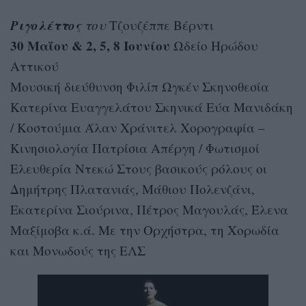
Ριγολέττος
του
Τζουζέππε Βέρντι
30 Μαΐου & 2, 5, 8 Ιουνίου
Ωδείο Ηρώδου
Αττικού
Μουσική διεύθυνση Φιλίπ Ωγκέν Σκηνοθεσία
Κατερίνα Ευαγγελάτου Σκηνικά Εύα Μανιδάκη
/ Κοστούμια Άλαν Χράνιτελ Χορογραφία –
Κινησιολογία Πατρίσια Απέργη / Φωτισμοί
Ελευθερία Ντεκώ Στους βασικούς ρόλους οι
Δημήτρης Πλατανιάς, Μάθιου Πολενζάνι,
Εκατερίνα Σιούρινα, Πέτρος Μαγουλάς, Έλενα
Μαξίμοβα κ.ά. Με την Ορχήστρα, τη Χορωδία
και Μονωδούς της ΕΛΣ