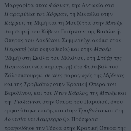
Μαργαρίτα στον
Φάουστ
, την Αντωνία στα
Παραμύθια του Χόφμαν
, τη Μικαέλα στην
Κάρμεν
, τη Μιμή και τη Μουζέττα στην
Μποέμ
στη σκηνή του Κόβεντ Γκάρντεν της Βασιλικής
Όπερας του Λονδίνου. Συμμετείχε ακόμα στον
Πειρατή
(νέα σκηνοθεσία) και στην
Μποέμ
(Μιμή) στη Σκάλα του Μιλάνου, στη
Στέψη της
Ποππαίας
(νέα παραγωγή) στο Φεστιβάλ του
Ζάλτσμπουργκ, σε νέες παραγωγές της
Μήδειας
και της
Τραβιάτας
στην Κρατική Όπερα του
Βερολίνου, και του
Ντον Κάρλος
, της
Μποέμ
και
της
Γιολάντας
στην Όπερα του Παρισιού, όπου
εμφανίστηκε επίσης και στην
Τραβιάτα
και στη
Λουτσία ντι Λαμμερμούρ
. Πρόσφατα
τραγούδησε την Τόσκα στην Κρατική Όπερα της