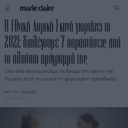
Η Εθνική Λυρική Σκηνή γιορτάζει το
2021: διαλέγουμε 7 παραστάσεις από
το πλούσιο πρόγραμμά της
Όλα όσα ανυπομονούμε να δούμε στη σκηνή της
Λυρικής αυτή τη χρονιά τη φορτωμένη προσδοκίες
από την
Mcteam
31/01/2021