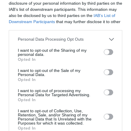
disclosure of your personal information by third parties on the
της, η ζωή της, ακόμα και ο θάνατός της. Όπως
IAB’s list of downstream participants. This information may
πολλές από τις ηρωίδες της όπερας που
also be disclosed by us to third parties on the
IAB’s List of
Downstream Participants
that may further disclose it to other
δημιούργησε επί σκηνής, έτσι και η ίδια πέθανε
third parties.
από αγάπη. Πέθανε από μια ραγισμένη
Personal Data Processing Opt Outs
καρδιά
».
I want to opt-out of the Sharing of my
personal data.
Opted In
I want to opt-out of the Sale of my
Personal Data.
Opted In
I want to opt-out of processing my
Personal Data for Targeted Advertising.
Opted In
I want to opt-out of Collection, Use,
Retention, Sale, and/or Sharing of my
Personal Data that Is Unrelated with the
Η Κριστίνε Οπολάις -Τόσκα
Purposes for which it was collected.
Opted In