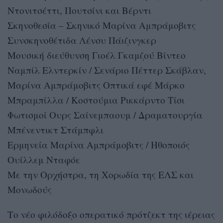
Ντονιτσέττι, Πουτσίνι και Βέρντι
Σκηνοθεσία – Σκηνικό Μαρίνα Αμπράμοβιτς
Συνσκηνοθέτιδα Λένσυ Πάιζινγκερ
Μουσική διεύθυνση Γιοέλ Γκαμζού Βίντεο
Ναμπίλ Ελντερκίν / Σενάριο Πέττερ Σκάβλαν,
Μαρίνα Αμπράμοβιτς Οπτικά εφέ Μάρκο
Μπραμπίλλα / Κοστούμια Ρικκάρντο Τίσι
Φωτισμοί Ουρς Σαίνεμπαουμ / Δραματουργία
Μπένεντικτ Στάμπφλι
Ερμηνεία Μαρίνα Αμπράμοβιτς / Ηθοποιός
Ουίλλεμ Νταφόε
Με την Ορχήστρα, τη Χορωδία της ΕΛΣ και
Μονωδούς
Το νέο φιλόδοξο οπερατικό πρότζεκτ της ιέρειας