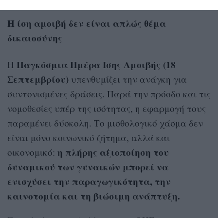
​Η ίση αμοιβή δεν είναι απλώς θέμα
δικαιοσύνης
Παγκόσμια Ημέρα Ίσης Αμοιβής (18
Η
Σεπτεμβρίου)
υπενθυμίζει την ανάγκη για
συντονισμένες δράσεις. Παρά την πρόοδο και τις
νομοθεσίες υπέρ της ισότητας, η εφαρμογή τους
παραμένει δύσκολη. Το μισθολογικό χάσμα δεν
είναι μόνο κοινωνικό ζήτημα, αλλά και
η πλήρης αξιοποίηση του
οικονομικό:
δυναμικού των γυναικών μπορεί να
ενισχύσει την παραγωγικότητα, την
καινοτομία και τη βιώσιμη ανάπτυξη.