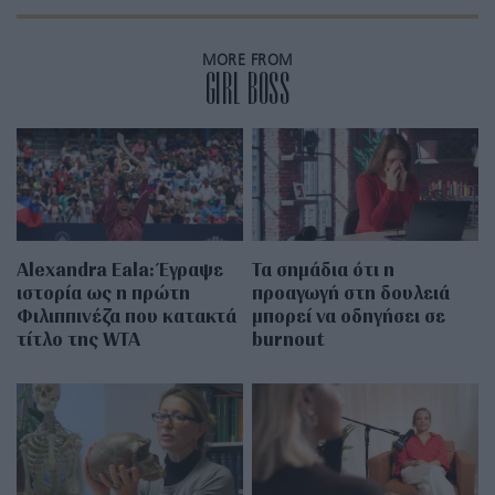
MORE FROM
GIRL BOSS
Alexandra Eala: Έγραψε
Τα σημάδια ότι η
ιστορία ως η πρώτη
προαγωγή στη δουλειά
Φιλιππινέζα που κατακτά
μπορεί να οδηγήσει σε
τίτλο της WTA
burnout