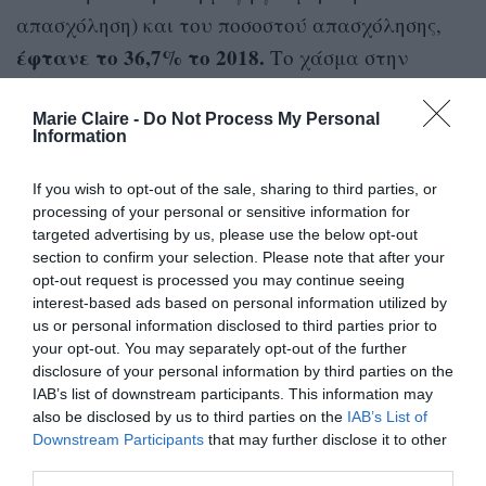
απασχόληση) και του ποσοστού απασχόλησης,
έφτανε το 36,7% το 2018.
Το χάσμα στην
απασχόληση μεταξύ ανδρών και γυναικών στην
ΕΕ ήταν 10,7% το 2022, με το 69,3% των
Marie Claire -
Do Not Process My Personal
Information
γυναικών να εργάζονται, σε σύγκριση με το 80%
των ανδρών (στοιχεία ΕΕ-27).
If you wish to opt-out of the sale, sharing to third parties, or
processing of your personal or sensitive information for
targeted advertising by us, please use the below opt-out
section to confirm your selection. Please note that after your
opt-out request is processed you may continue seeing
interest-based ads based on personal information utilized by
us or personal information disclosed to third parties prior to
your opt-out. You may separately opt-out of the further
disclosure of your personal information by third parties on the
IAB’s list of downstream participants. This information may
also be disclosed by us to third parties on the
IAB’s List of
Downstream Participants
that may further disclose it to other
third parties.