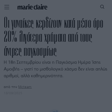
​Οι γυναίκες κερδίζουν κατά μέσο όρο
20% λιγότερα χρήματα από τους
άντρες παγκοσμίως
Η 18η Σεπτεμβρίου είναι η Παγκόσμια Ημέρα Ίσης
Αμοιβής – γιατί το μισθολογικό χάσμα δεν είναι απλώς
αριθμοί, αλλά καθημερινότητα.
από την
Mcteam
18/09/2025