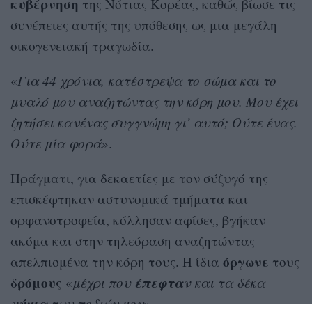
κυβέρνηση
της Νότιας Κορέας, καθώς βίωσε τις
συνέπειες αυτής της υπόθεσης ως μια μεγάλη
οικογενειακή τραγωδία.
«
Για 44 χρόνια, κατέστρεψα το σώμα και το
μυαλό μου αναζητώντας την κόρη μου. Μου έχει
ζητήσει κανένας συγγνώμη γι’ αυτό; Ούτε ένας.
Ούτε μία φορά
».
Πράγματι, για δεκαετίες με τον σύζυγό της
επισκέφτηκαν αστυνομικά τμήματα και
ορφανοτροφεία, κόλλησαν αφίσες, βγήκαν
ακόμα και στην τηλεόραση αναζητώντας
όργωνε
απελπισμένα την κόρη τους. Η ίδια
τους
δρόμους
έπεφταν
«
μέχρι που
και τα δέκα
νύχια
των ποδιών μου
».