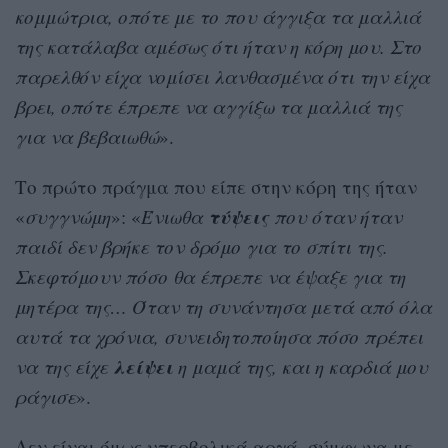
κομμώτρια, οπότε με το που άγγιξα τα μαλλιά
της κατάλαβα αμέσως ότι ήταν η κόρη μου. Στο
παρελθόν είχα νομίσει λανθασμένα ότι την είχα
βρει, οπότε έπρεπε να αγγίξω τα μαλλιά της
για να βεβαιωθώ
».
Το πρώτο πράγμα που είπε στην κόρη της ήταν
τύψεις
«
συγγνώμη
»: «
Ένιωθα
που όταν ήταν
παιδί δεν βρήκε τον δρόμο για το σπίτι της.
Σκεφτόμουν πόσο θα έπρεπε να έψαξε για τη
μητέρα της… Όταν τη συνάντησα μετά από όλα
αυτά τα χρόνια, συνειδητοποίησα πόσο πρέπει
λείψει
να της είχε
η μαμά της, και η καρδιά μου
ράγισε
».
Δεν είναι όμως υπερβολικά αργά, σύμφωνα με