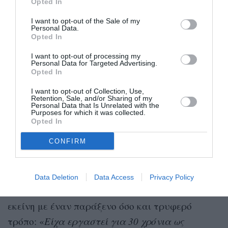
Opted In
I want to opt-out of the Sale of my
Personal Data.
Opted In
Η πρώτη πραγματική πρόοδος
σημειώθηκε το 2019 όταν, μέσα από μια
I want to opt-out of processing my
ομάδα που φέρνει σε επαφή Κορεάτες
Personal Data for Targeted Advertising.
που έχουν υιοθετηθεί στο εξωτερικό με
Opted In
τους βιολογικούς γονείς τους,
διαπίστωσε ότι το γενετικό υλικό τους
I want to opt-out of Collection, Use,
Retention, Sale, and/or Sharing of my
ταίριαζε με εκείνο μιας νοσηλεύτριας
Personal Data that Is Unrelated with the
που ζούσε στην Καλιφόρνια, της Laurie
Purposes for which it was collected.
Bender.
Opted In
CONFIRM
Η δακρύβρεχτη επανασύνδεση έγινε τελικά στο
αεροδρόμιο
Σεούλ
της
, όπου προσγειώθηκε η
Bender για να συναντήσει ξανά τη βιολογική
Data Deletion
Data Access
Privacy Policy
μητέρα της. Η Han Tae-soon βεβαιώθηκε ότι ήταν
εκείνη με έναν παράξενο όσο και τρυφερό
τρόπο: «
Είχα εργαστεί για 30 χρόνια ως