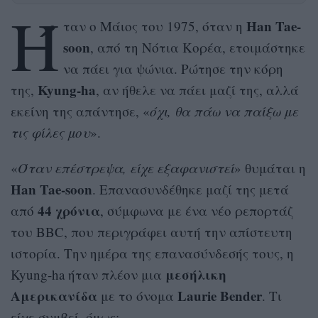
Ή
Han Tae-
ταν ο Μάιος του 1975, όταν η
soon
, από τη Νότια Κορέα, ετοιμάστηκε
να πάει για ψώνια. Ρώτησε την κόρη
Kyung-ha
της,
, αν ήθελε να πάει μαζί της, αλλά
εκείνη της απάντησε, «
όχι, θα πάω να παίξω με
τις φίλες μου
».
«
Όταν επέστρεψα, είχε εξαφανιστεί
» θυμάται η
Han Tae-soon
. Επανασυνδέθηκε μαζί της μετά
44 χρόνια
από
, σύμφωνα με ένα νέο ρεπορτάζ
του BBC, που περιγράφει αυτή την απίστευτη
ιστορία. Την ημέρα της επανασύνδεσής τους, η
μεσήλικη
Kyung-ha ήταν πλέον μια
Αμερικανίδα
Laurie Bender
με το όνομα
. Τι
είχε συμβεί, όμως;