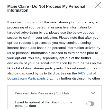
Marie Claire -
Do Not Process My Personal
90
Στη δεκαετία του ‘
, μετά από μια τηλεοπτική
Information
γυναίκα
έκκληση, συνάντησε μια
που θεώρησε
If you wish to opt-out of the sale, sharing to third parties, or
ότι θα μπορούσε να είναι η Kyung-ha, η οποία
processing of your personal or sensitive information for
έφτασε σε σημείο να περάσει κάποιο χρονικό
targeted advertising by us, please use the below opt-out
διάστημα στο σπίτι τους, αλλά τελικά
section to confirm your selection. Please note that after your
opt-out request is processed you may continue seeing
παραδέχτηκε ότι δεν ήταν η κόρη τους.
interest-based ads based on personal information utilized by
us or personal information disclosed to third parties prior to
πρόοδος
Η πρώτη πραγματική
σημειώθηκε το
your opt-out. You may separately opt-out of the further
disclosure of your personal information by third parties on the
2019
όταν, μέσα από μια ομάδα που φέρνει σε
IAB’s list of downstream participants. This information may
επαφή Κορεάτες που έχουν υιοθετηθεί στο
also be disclosed by us to third parties on the
IAB’s List of
Downstream Participants
that may further disclose it to other
εξωτερικό με τους βιολογικούς γονείς τους,
third parties.
διαπίστωσε ότι το γενετικό υλικό τους ταίριαζε
νοσηλεύτριας
Personal Data Processing Opt Outs
με εκείνο μιας
που ζούσε στην
Καλιφόρνια
, της Laurie Bender.
I want to opt-out of the Sharing of my
personal data.