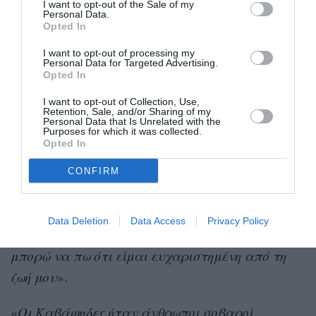
I want to opt-out of the Sale of my
Κοντραρίστηκε με τα ήθη της εποχής
Personal Data.
όχι μόνο μέσα από τον έρωτά της με
Opted In
έναν χωρικό, που αψηφούσε τις ταξικές
διαφορές, αλλά και με τον καρπό του,
I want to opt-out of processing my
ένα κορίτσι που γέννησε και μεγάλωσε
Personal Data for Targeted Advertising.
μόνη.
Opted In
I want to opt-out of Collection, Use,
Όταν ήταν σαράντα ενός, όπως λέει στη
Retention, Sale, and/or Sharing of my
Personal Data that Is Unrelated with the
συνέντευξή της στο CNN, είχε ένα πρόβλημα
Purposes for which it was collected.
Opted In
υγείας. Πήγε σε έναν γιατρό στην Αθήνα, ο
καρκίνο
οποίος τής είπε ότι είχε
. Αποφάσισε να
CONFIRM
πάρει μια δεύτερη γνώμη, όχι στην Ελλάδα
αλλά στην Αγγλία, όπου διαπιστώθηκε η
Data Deletion
Data Access
Privacy Policy
εγκυμοσύνη
της.«
Πέρασα δύσκολα αλλά
μπορώ να πω ότι είμαι ευχαριστημένη από τη
ζωή μου
».
«
Οι Καβάφηδες ήταν άνθρωποι σοβαροί,