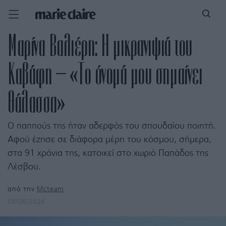
Μαρίνα Βαλιέρη: Η μικρανιψιά του
Καβάφη – «Το όνομά μου σημαίνει
θάλασσα»
Ο παππούς της ήταν αδερφός του σπουδαίου ποιητή.
Αφού έζησε σε διάφορα μέρη του κόσμου, σήμερα,
στα 91 χρόνια της, κατοικεί στο χωριό Παπάδος της
Λέσβου.
από την
Mcteam
08/06/2026