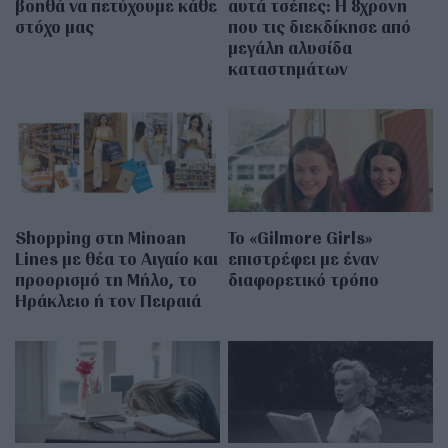
βοηθά να πετύχουμε κάθε
αυτά τσέπες: Η 8χρονη
στόχο μας
που τις διεκδίκησε από
μεγάλη αλυσίδα
καταστημάτων
Shopping στη Minoan
Το «Gilmore Girls»
Lines με θέα το Αιγαίο και
επιστρέφει με έναν
προορισμό τη Μήλο, το
διαφορετικό τρόπο
Ηράκλειο ή τον Πειραιά