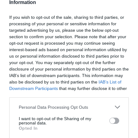
Information
ελαιώνα
η οικογένεια είχε έναν μικρό
.
Κοντραρίστηκε με τα ήθη της εποχής όχι μόνο
If you wish to opt-out of the sale, sharing to third parties, or
processing of your personal or sensitive information for
μέσα από τον έρωτά της με έναν χωρικό, που
targeted advertising by us, please use the below opt-out
αψηφούσε τις ταξικές διαφορές, αλλά και με τον
section to confirm your selection. Please note that after your
καρπό του, ένα κορίτσι που γέννησε και
opt-out request is processed you may continue seeing
interest-based ads based on personal information utilized by
μεγάλωσε μόνη.
us or personal information disclosed to third parties prior to
your opt-out. You may separately opt-out of the further
«
Είχα συναντήσει στα κτήματα ένα παλικάρι,
disclosure of your personal information by third parties on the
IAB’s list of downstream participants. This information may
το οποίο συμπάθησα
» εξηγεί στο ντοκιμαντέρ.
also be disclosed by us to third parties on the
IAB’s List of
Η μητέρα της όμως της είπε ότι «
δεν είναι της
Downstream Participants
that may further disclose it to other
third parties.
σειράς μας. Και έγινε ατύχημα. Μία φορά πήγα
με άντρα στη ζωή μου
».
Personal Data Processing Opt Outs
I want to opt-out of the Sharing of my
personal data.
Opted In