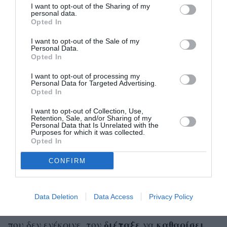
Μήπως θα είμαι εγώ ανάμεσα σε αυτούς;
»
I want to opt-out of the Sharing of my
personal data.
πρόσθεσε ένας άλλος.
Opted In
I want to opt-out of the Sale of my
Personal Data.
Opted In
«Δεν έχω ξαναδεί τόσους διαλυμένους
I want to opt-out of processing my
Personal Data for Targeted Advertising.
ανθρώπους. Έγινε ρουτίνα το να
Opted In
αναρωτιόμαστε το πόσοι έβαλαν χτες
τα κλάματα και πόσοι θα τα βάλουν
I want to opt-out of Collection, Use,
σήμερα. Μήπως θα είμαι εγώ ανάμεσα
Retention, Sale, and/or Sharing of my
σε αυτούς;».
Personal Data that Is Unrelated with the
Purposes for which it was collected.
Opted In
Μια αλλόκοτη μαρτυρία λέει ότι η Djerf είχε στο
τουαλέτα
CONFIRM
γραφείο της μια
που μπορούσε να
χρησιμοποιεί μόνο η ίδια – εκτός αν ανήκες σε
έναν από τους «αγαπημένους» υπαλλήλους της.
Data Deletion
Data Access
Privacy Policy
Όταν ανακάλυψε ότι είχε «εισβάλει» κάποιος
διέταξε
καθαρίσει
που δεν ενέκρινε, τον
να