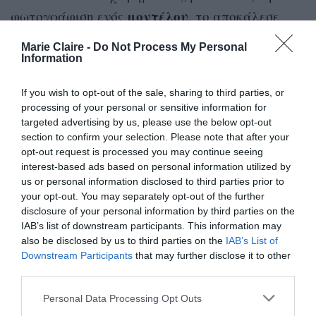
μοντέλου
φωτογράφιση ενός
, το αποκάλεσε
«
πολύ χοντρό
» και στη συνέχεια απέρριψε το
Marie Claire -
Do Not Process My Personal
ενδεχόμενο της συνεργασίας μαζί του.
Information
Άλλες μαρτυρίες μιλούν για ένα εργασιακό
If you wish to opt-out of the sale, sharing to third parties, or
processing of your personal or sensitive information for
περιβάλλον
τρόμου
«
» όπου κάποιος δεν ήξερε
targeted advertising by us, please use the below opt-out
πότε θα δεχτεί εκφοβισμό και τρομοκρατία.
section to confirm your selection. Please note that after your
opt-out request is processed you may continue seeing
φοβηθεί
κάποιον
«
Δεν έχω
ποτέ ξανά τόσο
σε
interest-based ads based on personal information utilized by
ολόκληρη τη ζωή μου
» έλεγε ένας από τους
us or personal information disclosed to third parties prior to
your opt-out. You may separately opt-out of the further
υπαλλήλους που διατήρησε την ανωνυμία του.
disclosure of your personal information by third parties on the
IAB’s list of downstream participants. This information may
«
Ο κόσμος νιώθει απαίσια. Δεν έχω ξαναδεί
also be disclosed by us to third parties on the
IAB’s List of
τόσους διαλυμένους ανθρώπους. Έγινε ρουτίνα
Downstream Participants
that may further disclose it to other
third parties.
το να αναρωτιόμαστε το πόσοι έβαλαν χτες τα
κλάματα και πόσοι θα τα βάλουν σήμερα.
Personal Data Processing Opt Outs