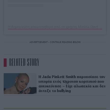
Η δημοσίευση κοινοποιήθηκε από το χρήστη Matilda Djerf (@matildadjerf)
ADVERTISEMENT - CONTINUE READING BELOW
RELATED STORY
H Jada Pinkett Smith παρουσίασε την
ιστορία ενός 12χρονου κοριτσιού που
αυτοκτόνησε – Είχε αλωπεκία και δεν
άντεξε το bullying