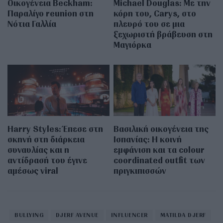
Οικογένεια Beckham:
Michael Douglas: Με την
Παραλίγο reunion στη
κόρη του, Carys, στο
Νότια Γαλλία
πλευρό του σε μια
ξεχωριστή βράβευση στη
Μαγιόρκα
Harry Styles: Έπεσε στη
Βασιλική οικογένεια της
σκηνή στη διάρκεια
Ισπανίας: Η κοινή
συναυλίας και η
εμφάνιση και τα colour
αντίδρασή του έγινε
coordinated outfit των
αμέσως viral
πριγκιπισσών
BULLYING
DJERF AVENUE
INFLUENCER
MATILDA DJERF