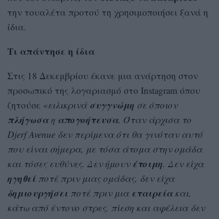
την τουαλέτα προτού τη χρησιμοποιήσει ξανά η
ίδια.
Τι απάντησε η ίδια
Στις 18 Δεκεμβρίου έκανε μια ανάρτηση στον
προσωπικό της λογαριασμό στο Instagram όπου
συγγνώμη
ζητούσε «
ειλικρινά
σε όποιον
πλήγωσα
απογοήτευσα
η
. Όταν άρχισα το
Djerf Avenue δεν περίμενα ότι θα γινόταν αυτό
που είναι σήμερα, με τόσα άτομα στην ομάδα
έτοιμη
και τόσες ευθύνες. Δεν ήμουν
. Δεν είχα
ηγηθεί
ποτέ πριν μιας ομάδας, δεν είχα
δημιουργήσει
εταιρεία
ποτέ πριν μια
και,
κάτω από έντονο στρες, πίεση και αφέλεια δεν