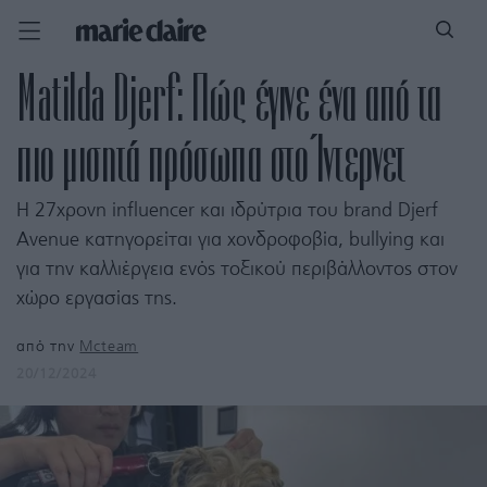
Matilda Djerf: Πώς έγινε ένα από τα
πιο μισητά πρόσωπα στο Ίντερνετ
Η 27χρονη influencer και ιδρύτρια του brand Djerf
Avenue κατηγορείται για χονδροφοβία, bullying και
για την καλλιέργεια ενός τοξικού περιβάλλοντος στον
χώρο εργασίας της.
από την
Mcteam
20/12/2024