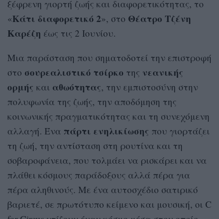
ξέφρενη γιορτή ζωής και διαφορετικότητας, το
Κάτι διαφορετικό 2
Θέατρο Τζένη
«
», στο
Καρέζη
έως τις 2 Ιουνίου.
Μια παράσταση που σηματοδοτεί την επιστροφή
σουρεαλιστικό
τσίρκο
νεανικής
στο
της
ορμής
αθωότητας
και
, την εμπιστοσύνη στην
πολυφωνία της ζωής, την αποδόμηση της
κοινωνικής πραγματικότητας και τη συνεχόμενη
πάρτι ενηλικίωσης
αλλαγή. Ένα
που γιορτάζει
τη ζωή, την αντίσταση στη ρουτίνα και τη
σοβαροφάνεια, που τολμάει να ρισκάρει και να
πλάθει κόσμους παράδοξους αλλά πέρα για
πέρα αληθινούς. Με ένα αυτοσχέδιο σατιρικό
βαριετέ, σε πρωτότυπο κείμενο και μουσική, οι C
for Circus χτίζουν έναν κόσμο μέσα στον οποίο