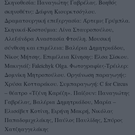
Σκηνοθεσία: Παναγιώτης Γαβρέλας. Βοηθός
σκηνοθέτις: Δάφνη Κιουρκτσόγλου.
Δραματουργική επεξεργασία: Άρτεμις Γρύμπλα.
Σκηνικά-Kοστούμια: Λίνα Σταυροπούλου,
Αλεξάνδρα Αναστασία Φτούλη. Μουσική
σύνθεση και επιμέλεια: Βαλέρια Δημητριάδου,
Νίκος Μήτσης. Επιμέλεια Κίνησης: Έλσα Σίσκου.
Μακιγιάζ: Faleichyk Olga. Φωτογραφίες-Τρέιλερ:
Δομνίκη Μητροπούλου. Οργάνωση παραγωγής:
Χρύσα Κοτταράκου. Συμπαραγωγή: C for Circus
– θέατρο «Τζένη Καρέζη». Παίζουν: Παναγιώτης
Γαβρέλας, Βαλέρια Δημητριάδου, Μαρία –
Ελισάβετ Κοτίνη, Ειρήνη Μακρή, Νικόλας
Παπαδομιχελάκης, Παύλος Παυλίδης, Σπύρος
Χατζηαγγελάκης