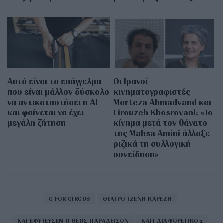
Αυτό είναι το επάγγελμα
Οι Ιρανοί
που είναι μάλλον δύσκολο
κινηματογραφιστές
να αντικαταστήσει η AI
Morteza Ahmadvand και
και φαίνεται να έχει
Firouzeh Khosrovani: «Το
μεγάλη ζήτηση
κίνημα μετά τον θάνατο
της Mahsa Amini άλλαξε
ριζικά τη συλλογική
συνείδηση»
C FOR CIRCUS
ΘΕΑΤΡΟ ΤΖΕΝΗ ΚΑΡΕΖΗ
ΚΑΙ ΕΦΥΤΕΥΣΕΝ Ο ΘΕΟΣ ΠΑΡΑΔΕΙΣΟΝ
ΚΑΤΙ ΔΙΑΦΟΡΕΤΙΚΟ 2