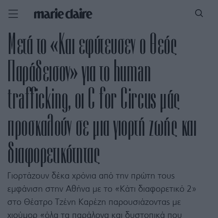
Μετά το «Και εφύτευσεν ο Θεός
Παράδεισον» για το human
trafficking, οι C for Circus μάς
προσκαλούν σε μια γιορτή ζωής και
διαφορετικότητας
Γιορτάζουν δέκα χρόνια από την πρώτη τους
εμφάνιση στην Αθήνα με το «Κάτι διαφορετικό 2»
στο Θέατρο Τζένη Καρέζη παρουσιάζοντας με
χιούμορ «όλα τα παράλογα και δυστοπικά που