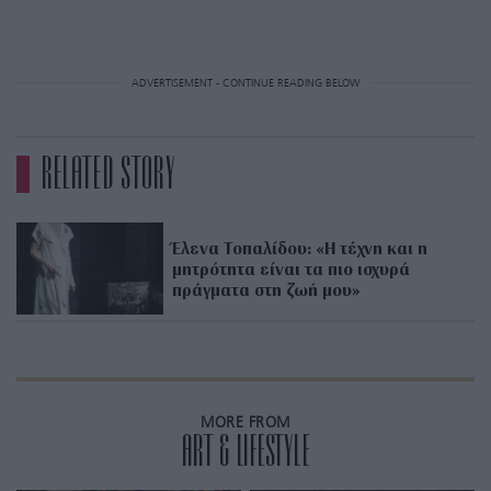
ADVERTISEMENT - CONTINUE READING BELOW
RELATED STORY
Έλενα Τοπαλίδου: «Η τέχνη και η
μητρότητα είναι τα πιο ισχυρά
πράγματα στη ζωή μου»
MORE FROM
ART & LIFESTYLE