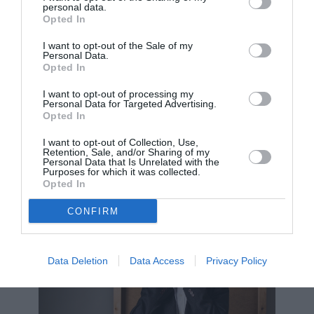
»Ταυτόχρονα, επειδή προφανώς και δεν είναι
personal data.
Opted In
μόνο μαύρο το πράγμα… Σίγουρα υπάρχουν
και αγώνες που κερδήθηκαν αυτήν τη δεκαετία.
I want to opt-out of the Sale of my
Personal Data.
Μιλάμε πιο ανοιχτά πλέον, ψάχνουμε να
Opted In
βρούμε τις σωστές λέξεις, αναγνωρίζουμε τη
I want to opt-out of processing my
Personal Data for Targeted Advertising.
μοναδικότητα του καθενός, αγωνιζόμαστε για
Opted In
τα δικαιώματά μας, προσπαθούμε να
I want to opt-out of Collection, Use,
παλέψουμε την πατριαρχία και να αφανίσουμε
Retention, Sale, and/or Sharing of my
Personal Data that Is Unrelated with the
τον φασισμό
».
Purposes for which it was collected.
Opted In
CONFIRM
Data Deletion
Data Access
Privacy Policy