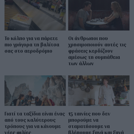
Το κόλπο για να πάρετε
Οι άνθρωποι που
πιο γρήγορα τη βαλίτσα
χρησιμοποιούν αυτές τις
σας στο αεροδρόμιο
φράσεις κερδίζουν
αμέσως τη συμπάθεια
των άλλων
Γιατί τα ταξίδια είναι ένας
15 ταινίες που δεν
από τους καλύτερους
μπορούμε να
τρόπους για να κάνουμε
σταματήσουμε να
νέες φιλίες
βλέπουμε ξανά και ξανά