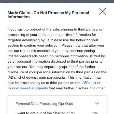
δυστυχία να εντείνεται ακόμα πιο πολύ, γιατί
νομίζουν ότι είναι οι μόνοι δυστυχισμένοι.
Marie Claire -
Do Not Process My Personal
Information
Φαύλος κύκλος. Κι ενώ έχει ξεφύγει τόσο πολύ
το πράγμα, υπάρχει πολύ μεγαλύτερη ανοχή
If you wish to opt-out of the sale, sharing to third parties, or
και λιγότερη αντίσταση σε όλες τις μορφές
processing of your personal or sensitive information for
targeted advertising by us, please use the below opt-out
καταπίεσης. Ναι. Προφανώς και υπήρχε πάντα
section to confirm your selection. Please note that after your
η επίγνωση της κοροϊδίας εκ μέρους των
opt-out request is processed you may continue seeing
πολιτικών, τα τελευταία χρόνια όμως -όπου όλα
interest-based ads based on personal information utilized by
us or personal information disclosed to third parties prior to
καταγράφονται στη μνήμη μας καλύτερα λόγω
your opt-out. You may separately opt-out of the further
των βίντεο στο Ίντερνετ- μου φαίνεται
disclosure of your personal information by third parties on the
IAB’s list of downstream participants. This information may
αδιανόητο το ότι, ενώ βλέπουμε πόσο εύκολα
also be disclosed by us to third parties on the
IAB’s List of
γίνεται το άσπρο μαύρο από τη μια μέρα στην
Downstream Participants
that may further disclose it to other
third parties.
άλλη, περνάει ως το πλέον φυσιολογικό και
αντιδρούν τόσο λίγοι.
Personal Data Processing Opt Outs
I want to opt-out of the Sharing of my