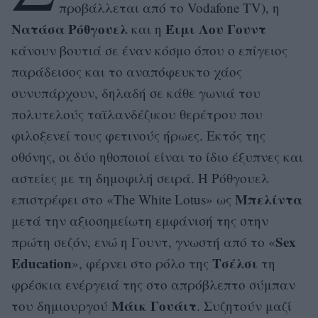
προβάλλεται από το Vodafone TV), η
Νατάσα Ρόθγουελ
Έιμι Λου Γουντ
και η
κάνουν βουτιά σε έναν κόσμο όπου ο επίγειος
παράδεισος και το αναπόφευκτο χάος
συνυπάρχουν, δηλαδή σε κάθε γωνιά του
πολυτελούς ταϊλανδέζικου θερέτρου που
φιλοξενεί τους φετινούς ήρωες. Εκτός της
οθόνης, οι δύο ηθοποιοί είναι το ίδιο έξυπνες και
αστείες με τη δημοφιλή σειρά. Η Ρόθγουελ
Μπελίντα
επιστρέφει στο «The White Lotus» ως
μετά την αξιοσημείωτη εμφάνισή της στην
Sex
πρώτη σεζόν, ενώ η Γουντ, γνωστή από το «
Education
Τσέλσι
», φέρνει στο ρόλο της
τη
φρέσκια ενέργειά της στο απρόβλεπτο σύμπαν
Μάικ Γουάιτ
του δημιουργού
. Συζητούν μαζί