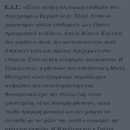
Ε.Λ.Γ.
: «
Είναι αυτή η εσωτερική επιθυμία που
περιγράφει ο Έκχαρτ (σ.σ.: Τόλε). Αυτοί οι
χαρακτήρες απλώς επιθυμούν. Δεν ξέρουν
πραγματικά τι θέλουν. Απλώς θέλουν. Και έτσι
δεν γεμίζουν ποτέ, δεν ικανοποιούνται ποτέ.
Αποκτούν κάτι και αμέσως προχωρούν στο
επόμενο. Ετσι αυτή η δυσφορία διογκώνεται. Η
Τζάκλιν (σ.σ.: η ηθοποιός που υποδύεται η Μισέλ
Μόναχαν) είναι εξαιρετικό παράδειγμα
ανθρώπου που αυτοσαμποτάρεται.
Φαινομενικά έχει την τέλεια ζωή, είναι
ερωτευμένη, είναι διάσημη ηθοποιός, αλλά
νιώθει τρομερή μοναξιά και δεν μπορεί να
συνδεθεί με τις φίλες της γιατί ο εγωισμός της
στέκεται εμπόδιο. Η Μπελίντα και η Τσέλσι,