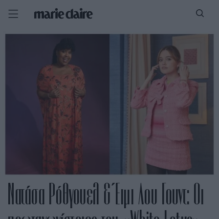
Νατάσα Ρόθγουελ & Έιμι Λου Γουντ: Οι