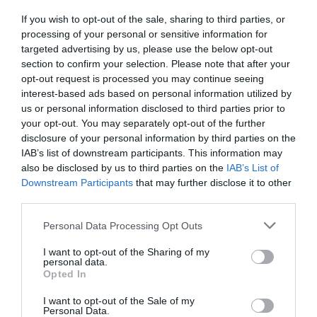
Η σειρά διαδραματίζεται σε πολυτελείς
If you wish to opt-out of the sale, sharing to third parties, or
τοποθεσίες, αλλά δείχνει ότι ακόμα κι αν
processing of your personal or sensitive information for
targeted advertising by us, please use the below opt-out
βρίσκονται στον παράδεισο, οι άνθρωποι δεν
section to confirm your selection. Please note that after your
μπορούν να ξεφύγουν από τα προβλήματά
opt-out request is processed you may continue seeing
τους. Τι βρήκατε πιο ενδιαφέρον στον τρόπο
interest-based ads based on personal information utilized by
us or personal information disclosed to third parties prior to
που η σειρά αντιπαραβάλλει την εξωτερική
your opt-out. You may separately opt-out of the further
πολυτέλεια με την εσωτερική δυσαρέσκεια;
disclosure of your personal information by third parties on the
IAB’s list of downstream participants. This information may
also be disclosed by us to third parties on the
IAB’s List of
Ν.Ρ.
: «
Νομίζω ότι αυτό θυμίζει τη γνωστή φράση
Downstream Participants
that may further disclose it to other
“όπου κι αν πας, πάντα κουβαλάς τον εαυτό
third parties.
σου”. Και πιστεύω ότι, ειδικά όταν ταξιδεύεις
Personal Data Processing Opt Outs
στο εξωτερικό, σε μια χώρα που είναι τόσο
I want to opt-out of the Sharing of my
ομοιογενής και νιώθεις ξένος, βλέπεις τον εαυτό
personal data.
Opted In
σου πιο έντονα. Θυμάμαι την πρώτη φορά που
πήγα στην Ιαπωνία, αισθανόμουν σαν να
I want to opt-out of the Sale of my
Personal Data.