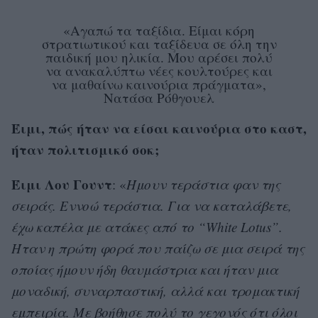
«Αγαπώ τα ταξίδια. Είμαι κόρη
στρατιωτικού και ταξίδευα σε όλη την
παιδική μου ηλικία. Μου αρέσει πολύ
να ανακαλύπτω νέες κουλτούρες και
να μαθαίνω καινούρια πράγματα»,
Νατάσα Ρόθγουελ
Έιμι, πώς ήταν να είσαι καινούρια στο καστ,
ήταν πολιτισμικό σοκ;
Έιμι Λου Γουντ
: «
Ήμουν τεράστια φαν της
σειράς. Εννοώ τεράστια. Για να καταλάβετε,
έχω καπέλα με ατάκες από το “White Lotus”.
Ήταν η πρώτη φορά που παίζω σε μια σειρά της
οποίας ήμουν ήδη θαυμάστρια και ήταν μια
μοναδική, συναρπαστική, αλλά και τρομακτική
εμπειρία. Με βοήθησε πολύ το γεγονός ότι όλοι