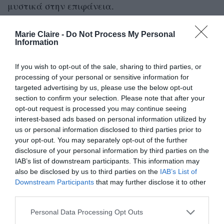
μυστικά στην επιφάνεια.
Marie Claire -
Do Not Process My Personal
Information
The Perfect Couple casting is actually
If you wish to opt-out of the sale, sharing to third parties, or
perfect
pic.twitter.com/9XPIt4c0vO
processing of your personal or sensitive information for
targeted advertising by us, please use the below opt-out
— Netflix (@netflix)
March 31, 2023
section to confirm your selection. Please note that after your
opt-out request is processed you may continue seeing
Στο έργο, που βασίζεται στο ομότιτλο
interest-based ads based on personal information utilized by
μυθιστόρημα μυστηρίου της Elin Hilderbrand,
us or personal information disclosed to third parties prior to
your opt-out. You may separately opt-out of the further
συμμετέχουν επίσης: Eve Hewson, Billy Howle,
disclosure of your personal information by third parties on the
Liev Schreiber, Dakota Fanning, Meghann Fahy,
IAB’s list of downstream participants. This information may
also be disclosed by us to third parties on the
IAB’s List of
Omar Epps, Ishaan Khattar, Jack Reynor, Sam Nivola,
Downstream Participants
that may further disclose it to other
Mia Isac, Donna Lynne Champlin και Isabelle Adjani.
third parties.
Personal Data Processing Opt Outs
Η σκηνοθεσία των έξι επεισοδίων της σειράς