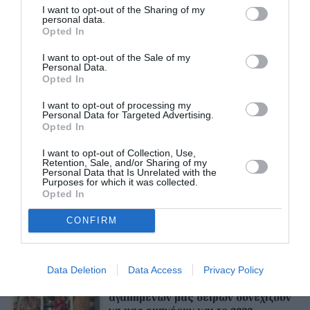
είναι της βραβευμένης με Susanne Bier. Η ημέρα
I want to opt-out of the Sharing of my
personal data.
προβολής της σειράς δεν έχει ανακοινωθεί
Opted In
ακόμη. Πάντως, στα γυρίσματα που γίνονται
I want to opt-out of the Sale of my
Personal Data.
στις ΗΠΑ η Nicole Kidman, σύμφωνα με
Opted In
δημοσιεύματα, έχει μαζί και τις κόρες της.
I want to opt-out of processing my
Personal Data for Targeted Advertising.
Κεντρική φωτογραφία: Δημόσιο προφίλ
Opted In
Instagram @nicolekidman.
I want to opt-out of Collection, Use,
Retention, Sale, and/or Sharing of my
Personal Data that Is Unrelated with the
Purposes for which it was collected.
ADVERTISEMENT - CONTINUE READING BELOW
Opted In
CONFIRM
RELATED STORY
Data Deletion
Data Access
Privacy Policy
Οι στιλιστικές επιτυχίες των
αγαπημένων μας σειρών συνεχίζουν
να μας εμπνέουν και το 2022