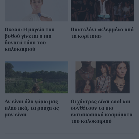
Οcean: Η μαγεία του
Παντελόνι «κλεμμένο από
βυθού γίνεται η πιο
τα κορίτσια»
δυνατή τάση του
καλοκαιριού
Αν είναι όλα γύρω μας
Οι χάντρες είναι cool και
πλαστικά, τα ρούχα ας
συνθέτουν τα πιο
μην είναι
εντυπωσιακά κοσμήματα
του καλοκαιριού