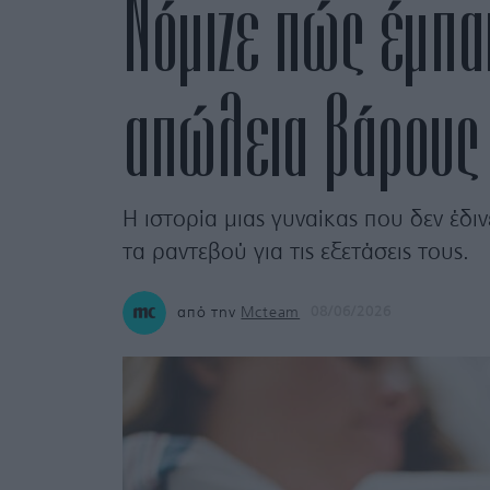
Νόμιζε πώς έμπα
απώλεια βάρους κ
Η ιστορία μιας γυναίκας που δεν έδι
τα ραντεβού για τις εξετάσεις τους.
από την
Mcteam
08/06/2026