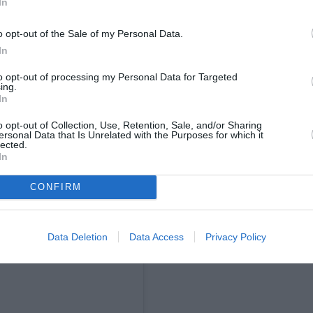
In
o opt-out of the Sale of my Personal Data.
τών, χρειάστηκε να διαχειριστεί μόνη της τόσο
In
. Ως ανύπαντρη γυναίκα εκείνο που εύχεται
to opt-out of processing my Personal Data for Targeted
λειτουργοί του να μην θεωρούσαν δεδομένο πως
ing.
In
σύντροφο ή άλλον άνθρωπο για βοήθεια. Στις
είες πήγε μόνη της. Ένα εμπόδιο που
o opt-out of Collection, Use, Retention, Sale, and/or Sharing
ersonal Data that Is Unrelated with the Purposes for which it
lected.
αυτό. Ειδικά, έπειτα από μία κολονοσκόπηση,
In
ι μόνη της, αφού η διάρκεια των ηρεμιστικών
ση ήταν μεγάλη.
«Αν είχα όλα τα λεφτά του
CONFIRM
ς στις εξετάσεις και πίσω»,
σημειώνει σήμερα.
Data Deletion
Data Access
Privacy Policy