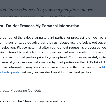
τι ήταν κάτι περίεργο που σχετιζόταν με την
οτέ με το έντερο
», δήλωσε η ίδια στο
re -
Do Not Process My Personal Information
νώσεις της είχαν γίνει πολύ λεπτές, ενώ
to opt-out of the sale, sharing to third parties, or processing of your per
ι στην τουαλέτα χωρίς αποτέλεσμα. Ωστόσο,
formation for targeted advertising by us, please use the below opt-out s
r selection. Please note that after your opt-out request is processed y
ια γαστρεντερικά προβλήματα που
eing interest-based ads based on personal information utilized by us or
disclosed to third parties prior to your opt-out. You may separately opt-
losure of your personal information by third parties on the IAB’s list of
. This information may also be disclosed by us to third parties on the
IA
ήταν η ανεξήγητη απώλεια βάρους.
ησύχησε
Participants
that may further disclose it to other third parties.
σχεδόν 12 κιλά. Η ίδια δεν είχε αντιληφθεί το
νας οδηγός σχολικού λεωφορείου σχολίασε την
ήγησε να ζυγιστεί.
l Data Processing Opt Outs
ριά, κατάλαβα ότι κάτι δεν πήγαινε καλά»
,
o opt-out of the Sharing of my personal data.