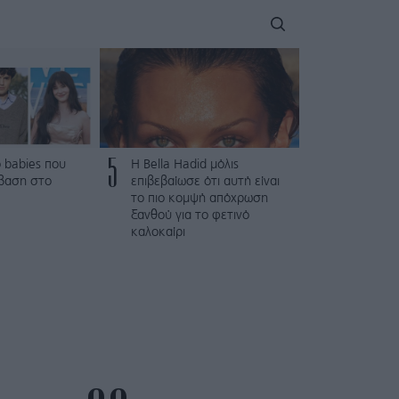
5
 babies που
Η Bella Hadid μόλις
βαση στο
επιβεβαίωσε ότι αυτή είναι
το πιο κομψή απόχρωση
ξανθού για το φετινό
καλοκαίρι