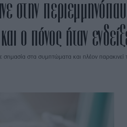
ινε στην περιεμμηνόπαυ
αι ο πόνος ήταν ενδείξ
νε σημασία στα συμπτώματα και πλέον παρακινεί 