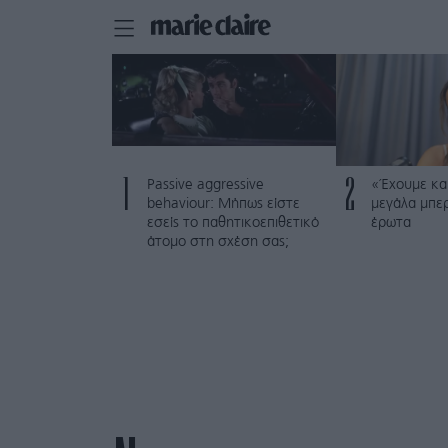
1
2
Passive aggressive
«Έχουμε και
behaviour: Μήπως είστε
μεγάλα μπε
εσείς το παθητικοεπιθετικό
έρωτα
άτομο στη σχέση σας;