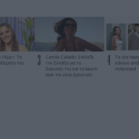
3
4
 Λέμε»: Τα
Camila Cabello: Επέλεξε
Τα νέα nepo
ρδέματα του
την Ελλάδα για τις
κάνουν από
διακοπές της και τα beach
Hollywood
look της είναι έμπνευση