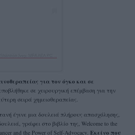
Η δημοσίευση κοινοποιήθηκε από το χρήστη Shannon Ivey, MFA AEA PCC (@yesitsshannonivey)
τινοθεραπείας για τον όγκο και σε
 υποβλήθηκε σε χειρουργική επέμβαση για την
εύτερη σειρά χημειοθεραπείας.
τανή έγινε μια δουλειά πλήρους απασχόλησης,
υλειά, γράφει στο βιβλίο της, Welcome to the
Εκείνο που
ancer and the Power of Self-Advocacy.