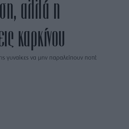
ση, αλλά η
εις καρκίνου
τις γυναίκες να μην παραλείπουν ποτέ