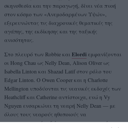
σκηνοθεσία και την παραγωγή, δίνει νέα πνοή
στον κόσμο των «Ανεμοδαρμένων Υψών»,
εξερευνώντας τις διαχρονικές θεματικές της
αγάπης, της εκδίκησης και της ταξικής
ανισότητας.
Elordi
Στο πλευρό των Robbie και
εμφανίζονται
οι Hong Chau ως Nelly Dean, Alison Oliver ως
Isabella Linton και Shazad Latif στον ρόλο του
Edgar Linton. Ο Owen Cooper και η Charlotte
Mellington υποδύονται τις νεανικές εκδοχές των
Heathcliff και Catherine αντίστοιχα, ενώ η Vy
Nguyen ενσαρκώνει τη νεαρή Nelly Dean — με
όλους τους νεαρούς ηθοποιούς να
πραγματοποιούν εδώ το κινηματογραφικό τους