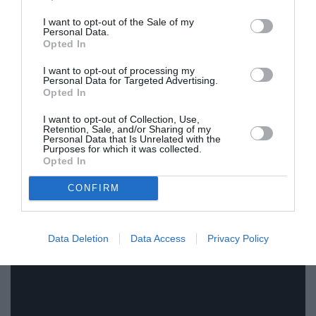
Η ημερομηνία κυκλοφορίας έχει ήδη
I want to opt-out of the Sale of my
Personal Data.
ανακοινωθεί: τα Wuthering Heights έρχονται στις
Opted In
κινηματογραφικές αίθουσες παγκοσμίως στις 13
I want to opt-out of processing my
Φεβρουαρίου 2026, λίγο πριν από τη μέρα του
Personal Data for Targeted Advertising.
Opted In
Αγίου Βαλεντίνου — μια συμβολική επιλογή για
I want to opt-out of Collection, Use,
μια ιστορία που μιλά για τον έρωτα στην πιο
Retention, Sale, and/or Sharing of my
Personal Data that Is Unrelated with the
σκοτεινή, καταραμένη εκδοχή του.
Purposes for which it was collected.
Opted In
CONFIRM
Data Deletion
Data Access
Privacy Policy