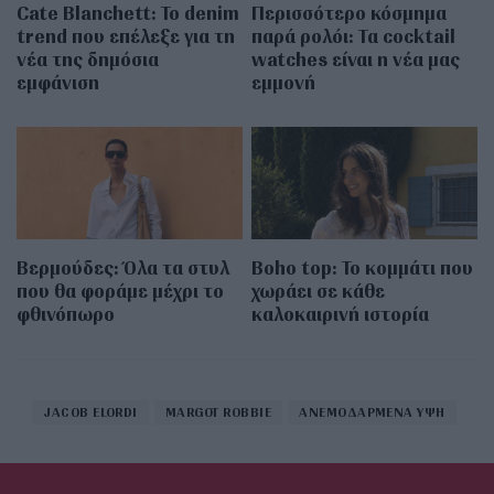
Cate Blanchett: Το denim
Περισσότερο κόσμημα
trend που επέλεξε για τη
παρά ρολόι: Τα cocktail
νέα της δημόσια
watches είναι η νέα μας
εμφάνιση
εμμονή
Βερμούδες: Όλα τα στυλ
Boho top: Το κομμάτι που
που θα φοράμε μέχρι το
χωράει σε κάθε
φθινόπωρο
καλοκαιρινή ιστορία
JACOB ELORDI
MARGOT ROBBIE
ΑΝΕΜΟΔΑΡΜΕΝΑ ΥΨΗ