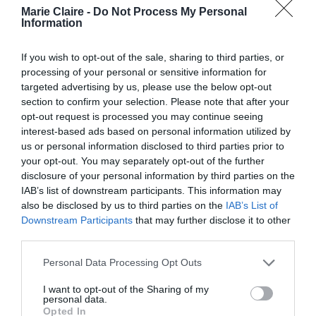
ντεμπούτο.
Marie Claire -
Do Not Process My Personal
Information
Η νέα αυτή κινηματογραφική εκδοχή προκάλεσε
If you wish to opt-out of the sale, sharing to third parties, or
αίσθηση πολύ πριν ολοκληρωθεί το καστ, καθώς,
processing of your personal or sensitive information for
σύμφωνα με πληροφορίες, υπήρξε έντονη
targeted advertising by us, please use the below opt-out
section to confirm your selection. Please note that after your
«μάχη» για την απόκτηση των δικαιωμάτων
opt-out request is processed you may continue seeing
διανομής. Παρότι το Netflix προσέφερε το
interest-based ads based on personal information utilized by
us or personal information disclosed to third parties prior to
εντυπωσιακό ποσό των $150 εκατομμυρίων, οι
your opt-out. You may separately opt-out of the further
δημιουργοί προτίμησαν την προσφορά των $80
disclosure of your personal information by third parties on the
εκατομμυρίων από τη Warner Bros., η οποία θα
IAB’s list of downstream participants. This information may
also be disclosed by us to third parties on the
IAB’s List of
αναλάβει τη διεθνή διανομή της ταινίας. Τη
Downstream Participants
that may further disclose it to other
χρηματοδότηση της παραγωγής ανέλαβε η MRC,
third parties.
ενώ η LuckyChap — η εταιρεία παραγωγής της
Personal Data Processing Opt Outs
Margot Robbie — βρίσκεται επίσης πίσω από το
I want to opt-out of the Sharing of my
project.
personal data.
Opted In