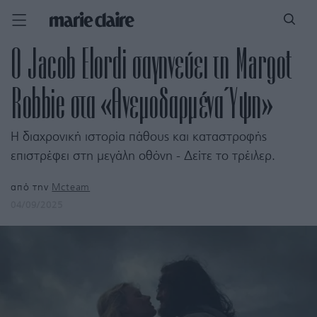
Ο Jacob Elordi σαγηνεύει τη Margot
Robbie στα «Ανεμοδαρμένα Ύψη»
Η διαχρονική ιστορία πάθους και καταστροφής
επιστρέφει στη μεγάλη οθόνη - Δείτε το τρέιλερ.
από την
Mcteam
04/09/2025