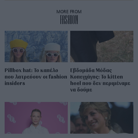
MORE FROM
FASHION
Pillbox hat: Το καπέλο
Εβδομάδα Μόδας
που λατρεύουν οι fashion
Κοπεγχάγης: Το kitten
insiders
heel που δεν περιμέναμε
να δούμε