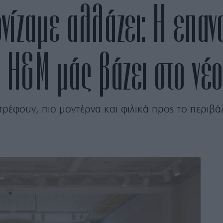
ίζαμε αλλάζει: Η επαν
ς H&M μάς βάζει στο νέ
έφουν, πιο μοντέρνα και φιλικά προς το περιβά