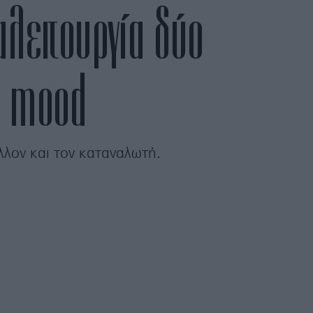
αλειτουργία δύο
ο mood
λλον και τον καταναλωτή.