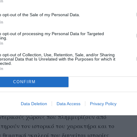
In
o opt-out of the Sale of my Personal Data.
In
to opt-out of processing my Personal Data for Targeted
ing.
In
o opt-out of Collection, Use, Retention, Sale, and/or Sharing
ersonal Data that Is Unrelated with the Purposes for which it
lected.
In
CONFIRM
H&M
της Αθήνας, το εμβληματικό κατάστημα
Data Deletion
Data Access
Privacy Policy
4.000 τ.μ. και 2.356 τ.μ. εμπορικού χώρου,
ωτερικούς χώρους που πλημμυρίζουν από
ατηρούν τον ιστορικό του χαρακτήρα και το
θεματική γκαλερί που διηγείται ιστορίες