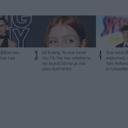
3
4
 βιβλίο που
Oil Pulling: To viral trend
Ένα παλιό βί
 Dua Lipa
του Tik-Tok που υπόσχεται
χορευτικές 
πιο λευκά δόντια με ένα
Tom Holland
μόνο συστατικό
εντυπωσιάσε