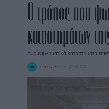
Ο τρόπος που ψων
καταστημάτων τη
Δύο εμβληματικά καταστήματα επιστρ
από την
Mcteam
27/06/2025