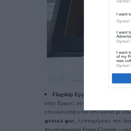
Opted 
I want t
Opted 
I want 
Advertis
Opted 
I want t
of my P
was col
Opted 
Flagship Ερμού
: Στην καρδιά 
στην Ερμού, συνολικής επιφάνειας 
επανασυστήνεται στο κοινό με εσ
φυσικό φως
, λεπτομέρειες που δι
πρωτοποριακό Frame Concept —μια 