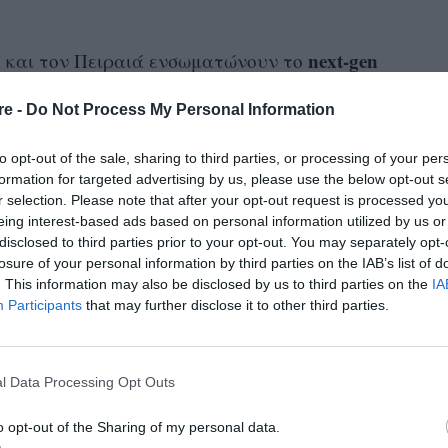
next-gen
 και τον Πειραιά ενσωματώνουν το
design
για τη μόδα, που συνδυάζει βιώσιμο
,
re -
Do Not Process My Personal Information
-forward
ατμόσφαιρα.
to opt-out of the sale, sharing to third parties, or processing of your per
 τα δύο καταστήματα διατηρούν τον
formation for targeted advertising by us, please use the below opt-out s
ενώ φέρνουν κοντά το κλασικό με το σύγχρονο
r selection. Please note that after your opt-out request is processed y
eing interest-based ads based on personal information utilized by us or
τεχνολογίες φιλικές προς το περιβάλλον.
disclosed to third parties prior to your opt-out. You may separately opt-
losure of your personal information by third parties on the IAB’s list of
. This information may also be disclosed by us to third parties on the
IA
Participants
that may further disclose it to other third parties.
l Data Processing Opt Outs
o opt-out of the Sharing of my personal data.