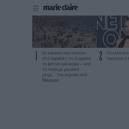
1
2
Οι κανόνες που ισχύουν
Το ελληνικό
στις παραλίες της Ευρώπης
προτείνει η
το φετινό καλοκαίρι – Από
τα ηχεία με μουσική
μέχρι… την ούρηση στη
θάλασσα