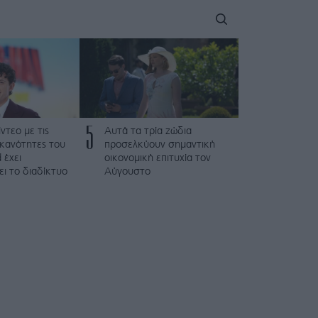
5
ντεο με τις
Αυτά τα τρία ζώδια
ικανότητες του
προσελκύουν σημαντική
 έχει
οικονομική επιτυχία τον
ι το διαδίκτυο
Αύγουστο