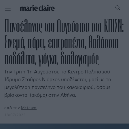
Πανσέληνος του Αυγούστου στο ΚΠΙΣΝ:
Σινεμά, πάρτι, επιτραπέζια, θαλάσσια
ποδήλατα, γιόγκα, διαλογισμός
Την Τρίτη 1η Αυγούστου το Κέντρο Πολιτισμού
Ίδρυμα Σταύρος Νιάρχος υποδέχεται, μαζί με τη
μεγαλύτερη πανσέληνο του καλοκαιριού, όσους
βρίσκονται (ακόμα) στην Αθήνα.
από την
Mcteam
18/07/2023