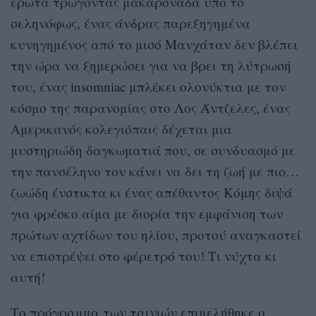
έρωτα τρώγοντας μακαρονάδα υπό το
σεληνόφως, ένας άνδρας παρεξηγημένα
κυνηγημένος από το μισό Μανχάταν δεν βλέπει
την ώρα να ξημερώσει για να βρει τη λύτρωσή
του, ένας insomniac μπλέκει ολονύκτια με τον
κόσμο της παρανομίας στο Λος Άντζελες, ένας
Αμερικανός κολεγιόπαις δέχεται μια
μυστηριώδη δαγκωματιά που, σε συνδυασμό με
την πανσέληνο τον κάνει να δει τη ζωή με πιο…
ζωώδη ένστικτα κι ένας απέθαντος Κόμης διψά
για φρέσκο αίμα με διορία την εμφάνιση των
πρώτων αχτίδων του ηλίου, προτού αναγκαστεί
να επιστρέψει στο φέρετρό του! Τι νύχτα κι
αυτή!
Το πρόγραμμα των ταινιών επιμελήθηκε ο