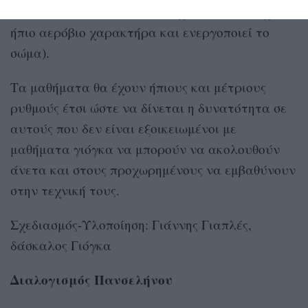
θέσεων του σώματος σε συνέχεια/ροή που έχει
ήπιο αερόβιο χαρακτήρα και ενεργοποιεί το
σώμα).
Τα μαθήματα θα έχουν ήπιους και μέτριους
ρυθμούς έτσι ώστε να δίνεται η δυνατότητα σε
αυτούς που δεν είναι εξοικειωμένοι με
μαθήματα γιόγκα να μπορούν να ακολουθούν
άνετα και στους προχωρημένους να εμβαθύνουν
στην τεχνική τους.
Σχεδιασμός-Υλοποίηση: Γιάννης Γιαπλές,
δάσκαλος Γιόγκα
Διαλογισμός Πανσελήνου