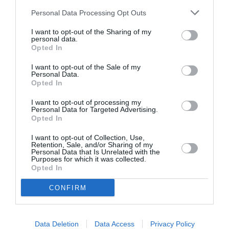
Γιάννη Γιαπλέ
.
Personal Data Processing Opt Outs
Το βραδινό μάθημα θα περιέχει αναπνευστικές
I want to opt-out of the Sharing of my
personal data.
ασκήσεις (pranayama), ήπια με μέτρια άσκηση
Opted In
μέσω Asana (θέσεις σώματος) και χαλάρωση.
I want to opt-out of the Sale of my
Personal Data.
Opted In
Η δομή του μαθήματος στοχεύει στη σωματική
και ενεργειακή αποφόρτιση έτσι ώστε να
I want to opt-out of processing my
Personal Data for Targeted Advertising.
προετοιμαστούν οι συμμετέχοντες για το
Opted In
διαλογισμό που θα ακολουθήσει.
I want to opt-out of Collection, Use,
Retention, Sale, and/or Sharing of my
Personal Data that Is Unrelated with the
Το πρωινό μάθημα θα ξεκινήσει με ήπιες
Purposes for which it was collected.
Opted In
διατάσεις του σώματος, θα συνεχίσει με κάποιες
CONFIRM
θέσεις του σώματος (Asana) που θα το
εξισορροπήσουν ενεργειακά και θα καταλήξει
με «Χαιρετισμούς στον Ήλιο» (ένας συνδυασμός
Data Deletion
Data Access
Privacy Policy