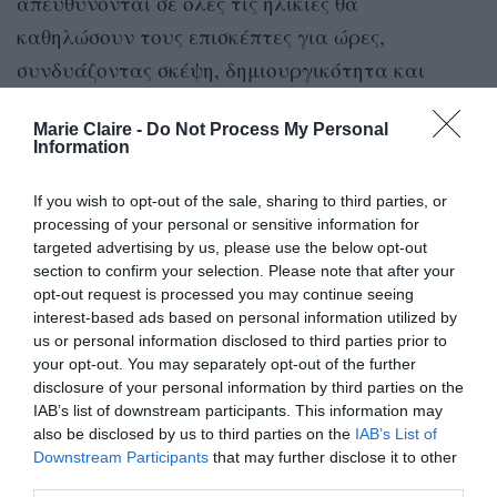
απευθύνονται σε όλες τις ηλικίες θα
καθηλώσουν τους επισκέπτες για ώρες,
συνδυάζοντας σκέψη, δημιουργικότητα και
ψυχαγωγία.
Marie Claire -
Do Not Process My Personal
Information
Μάθημα Hatha Υoga
If you wish to opt-out of the sale, sharing to third parties, or
Τρίτη 01/08, 19.00-20.30, Νότια Μονοπάτια
processing of your personal or sensitive information for
targeted advertising by us, please use the below opt-out
Τετάρτη 02/08, 05.30-06.30, Νότια Μονοπάτια
section to confirm your selection. Please note that after your
opt-out request is processed you may continue seeing
interest-based ads based on personal information utilized by
Ελεύθερη συμμετοχή με σειρά προτεραιότητας.
us or personal information disclosed to third parties prior to
your opt-out. You may separately opt-out of the further
Λίγο πριν βραδιάσει αλλά και μόλις ξημερώσει,
disclosure of your personal information by third parties on the
στα Νότια Μονοπάτια του Πάρκου Σταύρος
IAB’s list of downstream participants. This information may
also be disclosed by us to third parties on the
IAB’s List of
Νιάρχος, το σώμα συνδέεται με τον νου με
Downstream Participants
that may further disclose it to other
δάσκαλο Yoga
μαθήματα Hatha Yoga με τον
third parties.