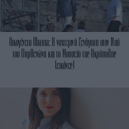
Οικογένεια Obama: H νυχτερινή ξενάγηση στον Ναό
του Παρθενώνα και το Μουσείο της Ακρόπολης
(εικόνες)