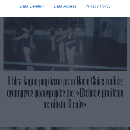
Data Deletion
Data Access
Privacy Policy
H Idra Kayne μοιράζεται με το Marie Claire παλιές,
αγαπημένες φωτογραφίες της: «Εξετάσεις μπαλέτου
σε ηλικία 13 ετών»