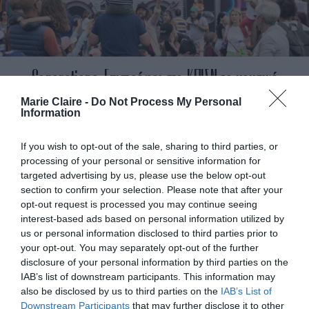
Generations: Επιστρέφει στο ΚΠΙΣΝ το μουσικό
φεστιβάλ όπου θα δεις να χορεύουν ολόκληρες
Marie Claire -
Do Not Process My Personal
Information
οικογένειες μαζί
If you wish to opt-out of the sale, sharing to third parties, or
processing of your personal or sensitive information for
By
Mcteam
targeted advertising by us, please use the below opt-out
section to confirm your selection. Please note that after your
ADVERTISEMENT - CONTINUE READING BELOW
opt-out request is processed you may continue seeing
interest-based ads based on personal information utilized by
us or personal information disclosed to third parties prior to
your opt-out. You may separately opt-out of the further
disclosure of your personal information by third parties on the
IAB’s list of downstream participants. This information may
also be disclosed by us to third parties on the
IAB’s List of
Downstream Participants
that may further disclose it to other