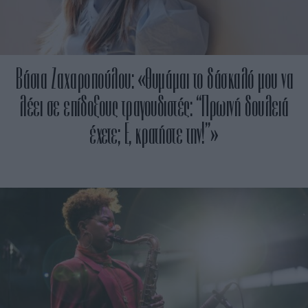
Βάσια Ζαχαροπούλου: «Θυμάμαι το δάσκαλό μου να
λέει σε επίδοξους τραγουδιστές: “Πρωινή δουλειά
έχετε; Ε, κρατήστε την!”»