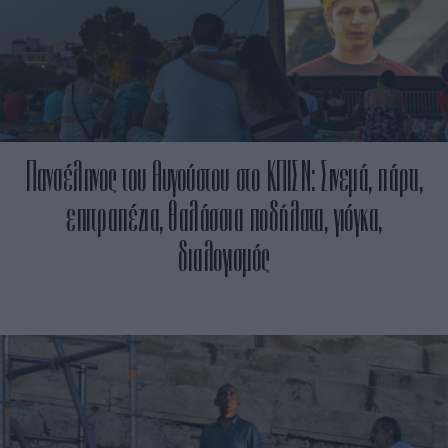
Πανσέληνος του Αυγούστου στο ΚΠΙΣΝ: Σινεμά, πάρτι,
επιτραπέζια, θαλάσσια ποδήλατα, γιόγκα,
διαλογισμός