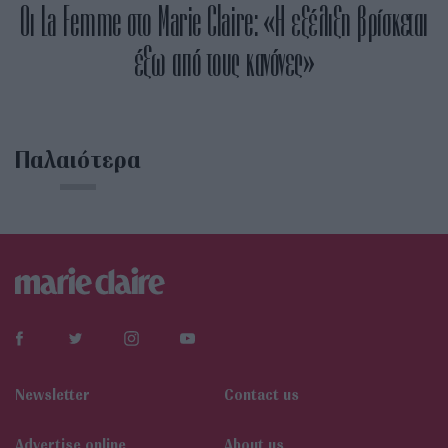
Οι La Femme στο Marie Claire: «Η εξέλιξη βρίσκεται
έξω από τους κανόνες»
Παλαιότερα
Newsletter
Contact us
Αdvertise online
About us