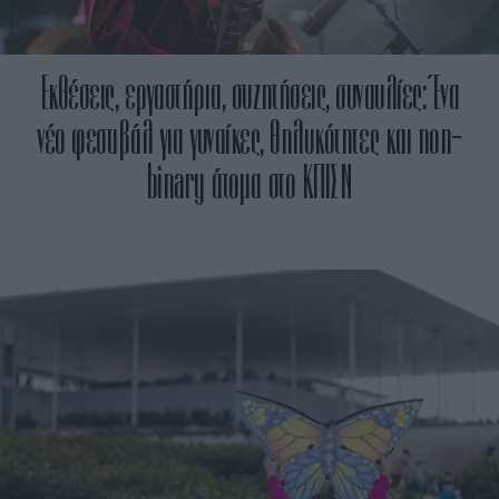
Εκθέσεις, εργαστήρια, συζητήσεις, συναυλίες: Ένα
νέο φεστιβάλ για γυναίκες, θηλυκότητες και non-
binary άτομα στο ΚΠΙΣΝ