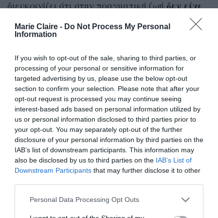
δεν
είχε
διευκρινίζει ότι στην πραγματική ζωή
σχέση
καμία
με τον χαρακτήρα του meme της,
Marie Claire -
Do Not Process My Personal
Overly Attached Girlfriend
την
. Δεν κατάφερνε
Information
ωστόσο να αποδεσμευτεί από αυτόν: ήταν τα
If you wish to opt-out of the sale, sharing to third parties, or
βίντεο όπου τον υποδυόταν που της έφερναν τα
processing of your personal or sensitive information for
περισσότερα views.
targeted advertising by us, please use the below opt-out
section to confirm your selection. Please note that after your
opt-out request is processed you may continue seeing
ενθουσιασμός
Καθώς ο
για το Overly Attached
interest-based ads based on personal information utilized by
ξεφουσκώνει
Girlfriend άρχισε να
, η ψυχική
us or personal information disclosed to third parties prior to
your opt-out. You may separately opt-out of the further
υγεία της δοκιμάστηκε. Άρχισε να αισθάνεται
disclosure of your personal information by third parties on the
αμφιβολίες για τις επιδόσεις της ως
IAB’s list of downstream participants. This information may
YouTuber
ενώ απομακρυνόταν από το γεγονός
also be disclosed by us to third parties on the
IAB’s List of
Downstream Participants
that may further disclose it to other
που είχε απογειώσει τη φήμη της.
third parties.
«
Έφτασα σε σημείο το YouTube να μη με
Personal Data Processing Opt Outs
εκφράζει πια. Υπερανέλυα τα πάντα. Κάθε
I want to opt-out of the Sharing of my