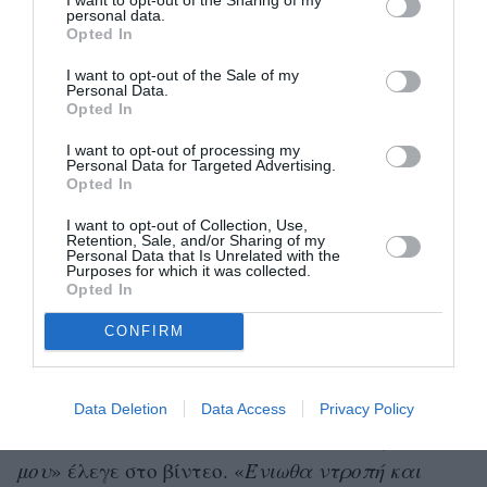
personal data.
φορά που προσπαθούσα να γυρίσω ένα βίντεο,
Opted In
δεν μπορούσα να το κάνω. Οι άλλοι δεν ήξεραν
I want to opt-out of the Sale of my
ψυχικές
δυσκολίες
ότι αντιμετώπιζα
, αν
Personal Data.
Opted In
περνάς δύσκολα και δεν αποδίδεις στη δουλειά
I want to opt-out of processing my
σου, αυτό είναι κάτι που οι υπόλοιποι δεν
Personal Data for Targeted Advertising.
μπορούν να γνωρίζουν. Αλλά το βλέπεις στην
Opted In
επισκεψιμότητα και στους followers
».
I want to opt-out of Collection, Use,
Retention, Sale, and/or Sharing of my
Personal Data that Is Unrelated with the
Το 2019 ανέβασε ένα βίντεο όπου ανακοίνωσε
Purposes for which it was collected.
Opted In
χωρισμό
YouTube
τον «
» της από το
: Σε εκείνο
CONFIRM
παραδεχόταν με ειλικρίνεια τα προβλήματα
που αντιμετώπιζε με την ψυχική υγεία της.
«
Είχα καταλήξει να βυθιστώ στην κατάθλιψη, κι
Data Deletion
Data Access
Privacy Policy
αυτό το κρατούσα μυστικό από όλους γύρω
μου
» έλεγε στο βίντεο. «
Ένιωθα ντροπή και