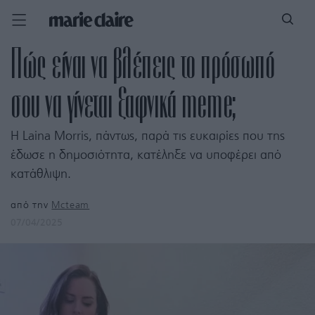
Πώς είναι να βλέπεις το πρόσωπό
σου να γίνεται ξαφνικά meme;
Η Laina Morris, πάντως, παρά τις ευκαιρίες που της
έδωσε η δημοσιότητα, κατέληξε να υποφέρει από
κατάθλιψη.
από την
Mcteam
07/04/2025