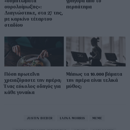
«συμπτώματα
γρήγορα από το
ουρολοίμωξης»:
περπάτημα
Διαγνώστηκε, στα 27 της,
με καρκίνο τέταρτου
σταδίου
Πόση πρωτεΐνη
Μήπως τα 10.000 βήματα
χρειαζόμαστε την ημέρα;
την ημέρα είναι τελικά
Ένας εύκολος οδηγός για
μύθος;
κάθε γυναίκα
JUSTIN BIEBER
LAINA MORRIS
MEME