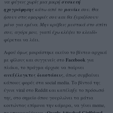
συσκευή
να φύγεις χωρίς μια μικρή
ηχογράφησης
μανίκι
κάτω από το
σου. Θα
ήσουν στις ομορφιές σου και θα ξυριζόσουν
μόνο για εμένα. Μην κρύβεις μυστικά στο σπίτι
σου, αγόρι μου, γιατί έχω κλέψει το κλειδί
»
φέρεται να λέει.
Αφού όμως μοιράστηκε εκείνο το βίντεο αρχικά
Facebook
με φίλους και συγγενείς στο
για
πλάκα, το πράγμα άρχισε να παίρνει
ανεξέλεγκτες διαστάσεις
, όπως συμβαίνει
κάποιες φορές στα social media. Το βίντεό της
έγινε viral στο Reddit και κατέληξε το πρόσωπό
της, στο σημείο όπου γουρλώνει τα μάτια
κοιτώντας επίμονα την κάμερα, να γίνει meme,
Overly Attached Girlfriend
το επονομαζόμενο «