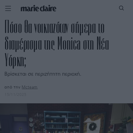
Πόσο θα νοικιαζόταν σήμερα το
διαμέρισμα της Monica στη Νέα
Υόρκη;
Βρίσκεται σε περιζήτητη περιοχή.
από την
Mcteam
15/11/2025