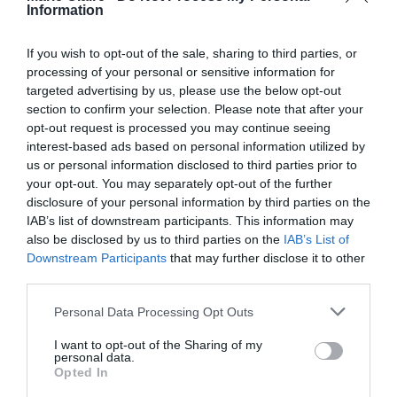
στον καναπέ στο Central Perk.
Information
Δείτε την ανάρτηση για την εκτίμηση του
If you wish to opt-out of the sale, sharing to third parties, or
processing of your personal or sensitive information for
ενοικίου του διαμερίσματος των Rachel και
targeted advertising by us, please use the below opt-out
Monica:
section to confirm your selection. Please note that after your
opt-out request is processed you may continue seeing
interest-based ads based on personal information utilized by
us or personal information disclosed to third parties prior to
your opt-out. You may separately opt-out of the further
disclosure of your personal information by third parties on the
IAB’s list of downstream participants. This information may
also be disclosed by us to third parties on the
IAB’s List of
Downstream Participants
that may further disclose it to other
third parties.
Personal Data Processing Opt Outs
I want to opt-out of the Sharing of my
personal data.
Opted In