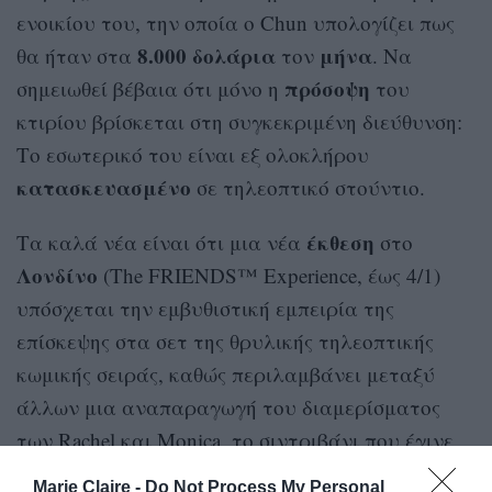
ενοικίου του, την οποία ο Chun υπολογίζει πως
8.000 δολάρια
μήνα
θα ήταν στα
τον
. Να
πρόσοψη
σημειωθεί βέβαια ότι μόνο η
του
κτιρίου βρίσκεται στη συγκεκριμένη διεύθυνση:
Το εσωτερικό του είναι εξ ολοκλήρου
κατασκευασμένο
σε τηλεοπτικό στούντιο.
έκθεση
Τα καλά νέα είναι ότι μια νέα
στο
Λονδίνο
(The FRIENDS™ Experience, έως 4/1)
υπόσχεται την εμβυθιστική εμπειρία της
επίσκεψης στα σετ της θρυλικής τηλεοπτικής
κωμικής σειράς, καθώς περιλαμβάνει μεταξύ
άλλων μια αναπαραγωγή του διαμερίσματος
των Rachel και Monica, το σιντριβάνι που έγινε
το σκηνικό του χορού της παρέας, και μια selfie
Marie Claire -
Do Not Process My Personal