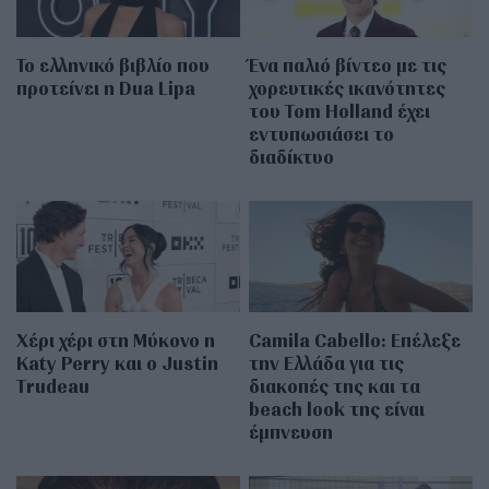
Το ελληνικό βιβλίο που
Ένα παλιό βίντεο με τις
προτείνει η Dua Lipa
χορευτικές ικανότητες
του Tom Holland έχει
εντυπωσιάσει το
διαδίκτυο
Χέρι χέρι στη Μύκονο η
Camila Cabello: Επέλεξε
Katy Perry και ο Justin
την Ελλάδα για τις
Trudeau
διακοπές της και τα
beach look της είναι
έμπνευση