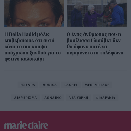
Η Bella Hadid μόλις
Ο ένας άνθρωπος που η
επιβεβαίωσε ότι αυτή
βασίλισσα Ελισάβετ δεν
είναι το πιο κομψή
θα άφηνε ποτέ να
απόχρωση ξανθού για το
περιμένει στο τηλέφωνο
φετινό καλοκαίρι
FRIENDS
MONICA
RACHEL
WEST VILLAGE
ΔΙΑΜΕΡΙΣΜΑ
ΛΟΝΔΙΝΟ
ΝΕΑ ΥΟΡΚΗ
ΦΙΛΑΡΑΚΙΑ