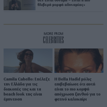
δεν είναι δύναμη – είναι η πιο
θλιβερή μορφή αδυναμίας»
MORE FROM
CELEBRITIES
Camila Cabello: Επέλεξε
Η Bella Hadid μόλις
την Ελλάδα για τις
επιβεβαίωσε ότι αυτή
διακοπές της και τα
είναι το πιο κομψή
beach look της είναι
απόχρωση ξανθού για το
έμπνευση
φετινό καλοκαίρι