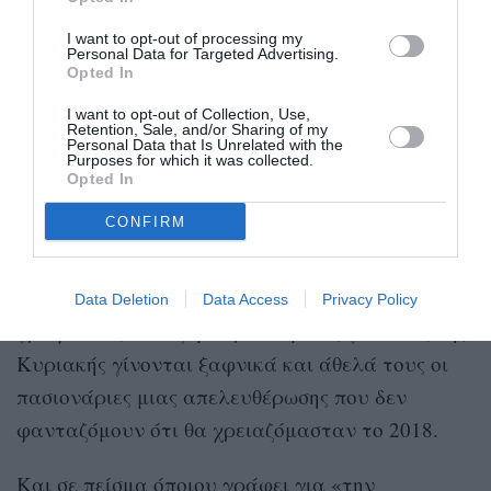
ντεκολτέ και μίνι και λεοπάρ και κολλητές
I want to opt-out of processing my
φούστες με σκισίματα και διάφανα φορέματα,
Personal Data for Targeted Advertising.
Opted In
όχι γιατί θέλουμε να μας βιάσουν ή «να
πουλήσουμε σάρκα», αλλά γιατί από σάρκα
I want to opt-out of Collection, Use,
Retention, Sale, and/or Sharing of my
είμαστε φτιαγμένοι και, έκπληξη, σε όλους
Personal Data that Is Unrelated with the
Purposes for which it was collected.
αρέσει ένα ωραίο σώμα, το οποίο,
Opted In
παρεμπιπτόντως δεν είναι φτιαγμένο μόνο για
CONFIRM
σεξ.
Με αυτά τα αναχρονιστικά που βλέπω να
Data Deletion
Data Access
Privacy Policy
γράφονται, οι σέξι μαυροντυμένες γυναίκες της
Κυριακής γίνονται ξαφνικά και άθελά τους οι
πασιονάριες μιας απελευθέρωσης που δεν
φανταζόμουν ότι θα χρειαζόμασταν το 2018.
Και σε πείσμα όποιου γράφει για «την