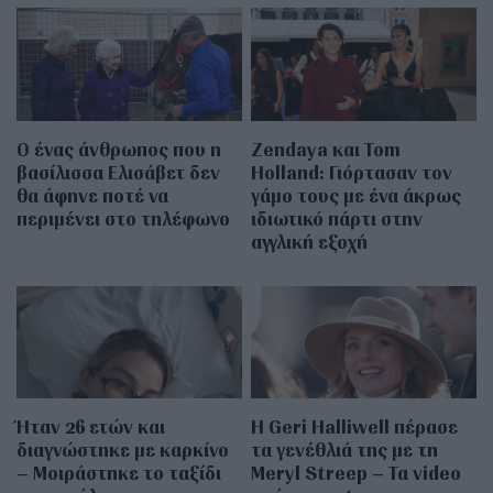
Ο ένας άνθρωπος που η
Zendaya και Tom
βασίλισσα Ελισάβετ δεν
Holland: Γιόρτασαν τον
θα άφηνε ποτέ να
γάμο τους με ένα άκρως
περιμένει στο τηλέφωνο
ιδιωτικό πάρτι στην
αγγλική εξοχή
Ήταν 26 ετών και
Η Geri Halliwell πέρασε
διαγνώστηκε με καρκίνο
τα γενέθλιά της με τη
– Μοιράστηκε το ταξίδι
Meryl Streep – Τα video