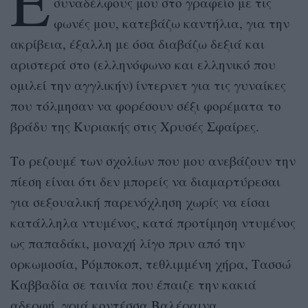
Ε
συναδέλφους μου στο γραφείο με τις
φωνές μου, κατεβάζω καντήλια, για την
ακρίβεια, έξαλλη με όσα διαβάζω δεξιά και
αριστερά στο (ελληνόφωνο και ελληνικό που
ομιλεί την αγγλικήν) ίντερνετ για τις γυναίκες
που τόλμησαν να φορέσουν σέξι φορέματα το
βράδυ της Κυριακής στις Χρυσές Σφαίρες.
Το ρεζουμέ των σχολίων που μου ανεβάζουν την
πίεση είναι ότι δεν μπορείς να διαμαρτύρεσαι
για σεξουαλική παρενόχληση χωρίς να είσαι
κατάλληλα ντυμένος, κατά προτίμηση ντυμένος
ως παπαδάκι, μοναχή λίγο πριν από την
ορκωμοσία, Ρόμποκοπ, τεθλιμμένη χήρα, Τασσώ
Καββαδία σε ταινία που έπαιζε την κακιά
αδερφή, γριά κοντέσσα Βαλέραινα,