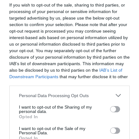
If you wish to opt-out of the sale, sharing to third parties, or
processing of your personal or sensitive information for
Κανείς δεν θα μου πει, κανείς δεν θα πει σε
targeted advertising by us, please use the below opt-out
καμία γυναίκα, είτε αυτή είναι η Κέιτ Χάντσον
section to confirm your selection. Please note that after your
opt-out request is processed you may continue seeing
και η Κάθριν Ζήτα Τζόουνς, που τις βλέπει όλος
interest-based ads based on personal information utilized by
ο πλανήτης σε απονομή που κάνει θέμα την
us or personal information disclosed to third parties prior to
your opt-out. You may separately opt-out of the further
κακοποίηση των γυναικών, είτε η Ανθή η
disclosure of your personal information by third parties on the
κομμώτρια από τη Νίκαια, που βγάζει βόλτα το
IAB’s list of downstream participants. This information may
σκυλί της, τι θα φορέσει.
also be disclosed by us to third parties on the
IAB’s List of
Downstream Participants
that may further disclose it to other
third parties.
Θα φοράμε ό,τι θέλουμε, όποτε θέλουμε και
όπου θέλουμε. Θα φοράμε ταγιέρ ενώ
Personal Data Processing Opt Outs
μαγειρεύουμε και ζαρτιέρες στη δουλειά.
I want to opt-out of the Sharing of my
personal data.
Τακούνια ενώ οδηγούμε και αθλητικά στο
Opted In
Μέγαρο και μποτίνια στη Λυρική και δεκάποντα
I want to opt-out of the Sale of my
τακούνια στο σουπερμάρκετ. Θα φοράμε
Personal Data.
Opted In