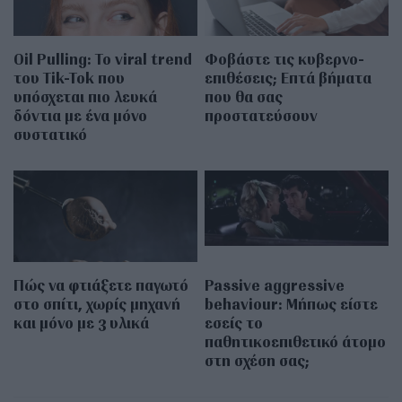
Oil Pulling: To viral trend
Φοβάστε τις κυβερνο-
του Tik-Tok που
επιθέσεις; Επτά βήματα
υπόσχεται πιο λευκά
που θα σας
δόντια με ένα μόνο
προστατεύσουν
συστατικό
Πώς να φτιάξετε παγωτό
Passive aggressive
στο σπίτι, χωρίς μηχανή
behaviour: Μήπως είστε
και μόνο με 3 υλικά
εσείς το
παθητικοεπιθετικό άτομο
στη σχέση σας;