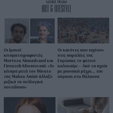
MORE FROM
ART & LIFESTYLE
Οι Ιρανοί
Οι κανόνες που ισχύουν
κινηματογραφιστές
στις παραλίες της
Morteza Ahmadvand και
Ευρώπης το φετινό
Firouzeh Khosrovani: «Το
καλοκαίρι – Από τα ηχεία
κίνημα μετά τον θάνατο
με μουσική μέχρι… την
της Mahsa Amini άλλαξε
ούρηση στη θάλασσα
ριζικά τη συλλογική
συνείδηση»