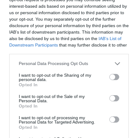
ερασιτεχνικές ασχολίες κάνοντας
interest-based ads based on personal information utilized by
πράξη τα όνειρά τους για μια ζωή στην
us or personal information disclosed to third parties prior to
οποία οι υποχωρήσεις και οι
your opt-out. You may separately opt-out of the further
συμβιβασμοί δεν έχουν καμία θέση.
disclosure of your personal information by third parties on the
IAB’s list of downstream participants. This information may
εγρήγορση
Eίναι συνεχώς σε
, τολμούν να
also be disclosed by us to third parties on the
IAB’s List of
ρισκάρουν κι αυτό αυξάνει τη δημιουργικότητά
Downstream Participants
that may further disclose it to other
third parties.
αδρεναλίνη
τους και ανεβάζει την
τους.
Δοκιμάζουν και δοκιμάζονται, χωρίς όρια και
Personal Data Processing Opt Outs
περιορισμούς, ζώντας σε έναν κόσμο
I want to opt-out of the Sharing of my
personal data.
ατελείωτων επιλογών που δεν χρειάζεται να
Opted In
χαρακτηρίσουν τον εαυτό τους με μία μόνο
I want to opt-out of the Sale of my
λέξη.
Personal Data.
Opted In
I want to opt-out of processing my
Personal Data for Targeted Advertising.
Opted In