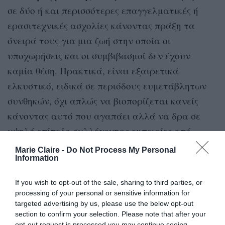
σε δύο ή και περισσότερες επαγγελματικές ή
ερασιτεχνικές ασχολίες κάνοντας πράξη τα
όνειρά τους για μια ζωή στην οποία οι
υποχωρήσεις και οι συμβιβασμοί δεν έχουν
καμία θέση. Πρακτικά, είναι εξαιρετικά
ελκυστικό, ειδικά σε περιόδους ευμετάβλητων
συνθηκών, όχι απλώς να βιοπορίζεται κανείς
κάνοντας αυτό που αγαπάει αλλά να δρα σε
υψηλό επίπεδο συλλέγοντας εμπειρίες από
τομείς και πεδία που τον ενδιαφέρουν.
Marie Claire -
Do Not Process My Personal
Information
If you wish to opt-out of the sale, sharing to third parties, or
processing of your personal or sensitive information for
targeted advertising by us, please use the below opt-out
Τι ακριβώς είναι όμως οι “slashers”;
Άτομα που σταδιοδρομούν σε δύο ή και
section to confirm your selection. Please note that after your
περισσότερες επαγγελματικές ή
opt-out request is processed you may continue seeing