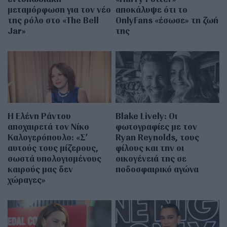
μεταμόρφωση για τον νέο
αποκάλυψε ότι το
της ρόλο στο «The Bell
OnlyFans «έσωσε» τη ζωή
Jar»
της
Η Ελένη Ράντου
Blake Lively: Οι
αποχαιρετά τον Νίκο
φωτογραφίες με τον
Καλογερόπουλο: «Σ’
Ryan Reynolds, τους
αυτούς τους μίζερους,
φίλους και την οι
σωστά υπολογισμένους
οικογένειά της σε
καιρούς μας δεν
ποδοσφαιρικό αγώνα
χώραγες»