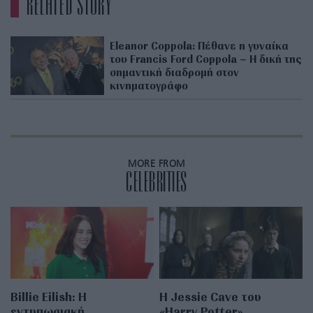
RELATED STORY
Eleanor Coppola: Πέθανε η γυναίκα
του Francis Ford Coppola – Η δική της
σημαντική διαδρομή στον
κινηματογράφο
MORE FROM
CELEBRITIES
Billie Eilish: Η
Η Jessie Cave του
εντυπωσιακή
«Harry Potter»