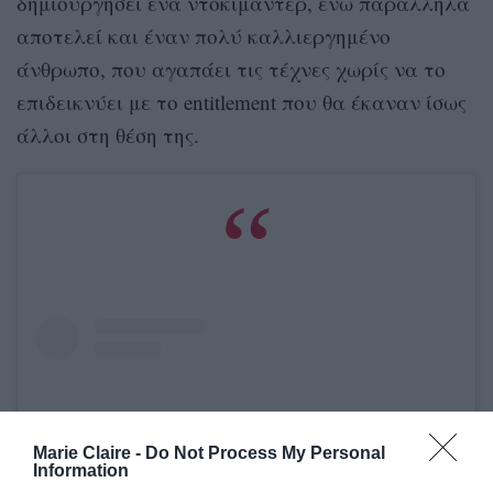
δημιουργήσει ένα ντοκιμαντέρ, ενώ παράλληλα
αποτελεί και έναν πολύ καλλιεργημένο
άνθρωπο, που αγαπάει τις τέχνες χωρίς να το
επιδεικνύει με το entitlement που θα έκαναν ίσως
άλλοι στη θέση της.
Marie Claire -
Do Not Process My Personal
Information