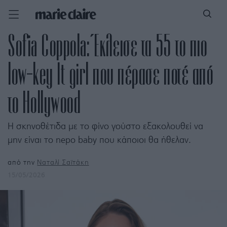
Sofia Coppola: Έκλεισε τα 55 το πιο
low-key It girl που πέρασε ποτέ από
το Hollywood
Η σκηνοθέτιδα με το φίνο γούστο εξακολουθεί να
μην είναι το nepo baby που κάποιοι θα ήθελαν.
από την
Ναταλί Σαϊτάκη
15/05/2026