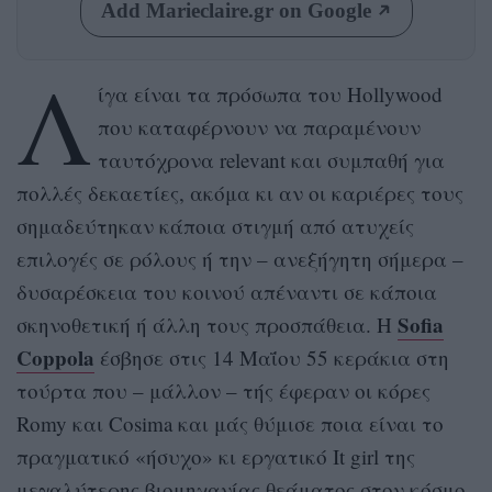
Add Marieclaire.gr on Google
Λ
ίγα είναι τα πρόσωπα του Hollywood
που καταφέρνουν να παραμένουν
ταυτόχρονα relevant και συμπαθή για
πολλές δεκαετίες, ακόμα κι αν οι καριέρες τους
σημαδεύτηκαν κάποια στιγμή από ατυχείς
επιλογές σε ρόλους ή την – ανεξήγητη σήμερα –
δυσαρέσκεια του κοινού απέναντι σε κάποια
Sofia
σκηνοθετική ή άλλη τους προσπάθεια. Η
Coppola
έσβησε στις 14 Μαΐου 55 κεράκια στη
τούρτα που – μάλλον – τής έφεραν οι κόρες
Romy και Cosima και μάς θύμισε ποια είναι το
πραγματικό «ήσυχο» κι εργατικό It girl της
μεγαλύτερης βιομηχανίας θεάματος στον κόσμο.