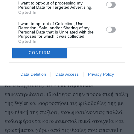
I want to opt-out of processing my
Personal Data for Targeted Advertising.
Opted In
I want to opt-out of Collection, Use,
Retention, Sale, and/or Sharing of my
Personal Data that Is Unrelated with the
Purposes for which it was collected.
Opted In
CONFIRM
A post shared by Netflix Nordic (@netflixnordic)
Data Deletion
Data Access
Privacy Policy
The Diplomat»
Καταλήγοντας, το «
επικεντρώνεται ιδιαίτερα στην προσωπική πάλη
της Wyler να ισορροπήσει τις φιλοδοξίες της με
την ηθική της πυξίδα, ενσωματώνοντας πολλά
ενδιαφέροντα κοινωνικοπολιτικά στοιχεία και
ερωτήματα γύρω από τις θυσίες που απαιτεί η