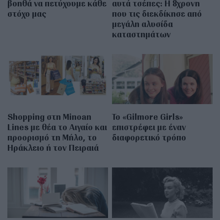
βοηθά να πετύχουμε κάθε
αυτά τσέπες: Η 8χρονη
στόχο μας
που τις διεκδίκησε από
μεγάλη αλυσίδα
καταστημάτων
Shopping στη Minoan
Το «Gilmore Girls»
Lines με θέα το Αιγαίο και
επιστρέφει με έναν
προορισμό τη Μήλο, το
διαφορετικό τρόπο
Ηράκλειο ή τον Πειραιά