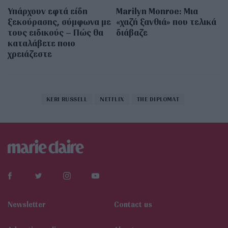
Υπάρχουν εφτά είδη
Marilyn Monroe: Μια
ξεκούρασης, σύμφωνα με
«χαζή ξανθιά» που τελικά
τους ειδικούς – Πώς θα
διάβαζε
καταλάβετε ποιο
χρειάζεστε
KERI RUSSELL
NETFLIX
THE DIPLOMAT
Newsletter
Contact us