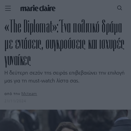
«The Diplomat»: Ένα πολιτικό δράμα
με εντάσεις, συγκρούσεις και ισχυρές
γυναίκες
Η δεύτερη σεζόν της σειράς επιβεβαιώνει την επιλογή
μας για τη must-watch λίστα σας.
από την
Mcteam
21/11/2024