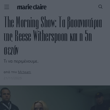
The Morning Show: Τα βασανιστήρια
της Reese Witherspoon και η 5η
σεζόν
Τι να περιμένουμε.
από την
Mcteam
21/11/2025