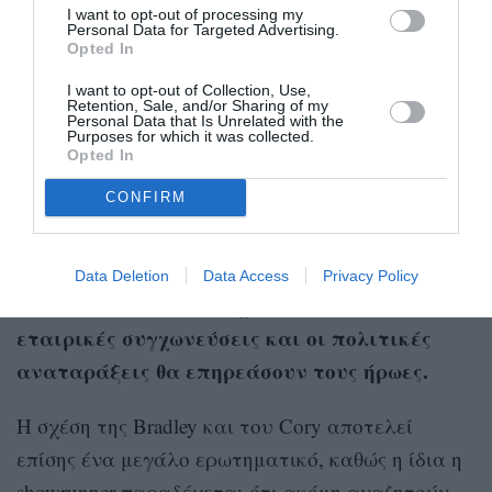
I want to opt-out of processing my
Personal Data for Targeted Advertising.
Opted In
A post shared by The Morning Show (@themorningshow)
I want to opt-out of Collection, Use,
Retention, Sale, and/or Sharing of my
Personal Data that Is Unrelated with the
Purposes for which it was collected.
H πέμπτη σεζόν
Opted In
CONFIRM
Η 5η σεζόν βρίσκεται ήδη στο γραφείο των
Η ομάδα εργάζεται εδώ και
σεναριογράφων.
μήνες, εξετάζοντας πώς οι αλλαγές στα
Data Deletion
Data Access
Privacy Policy
media, η άνοδος της τεχνητής νοημοσύνης, οι
εταιρικές συγχωνεύσεις και οι πολιτικές
αναταράξεις θα επηρεάσουν τους ήρωες.
Η σχέση της Bradley και του Cory αποτελεί
επίσης ένα μεγάλο ερωτηματικό, καθώς η ίδια η
showrunner παραδέχεται ότι ακόμη αναζητούν