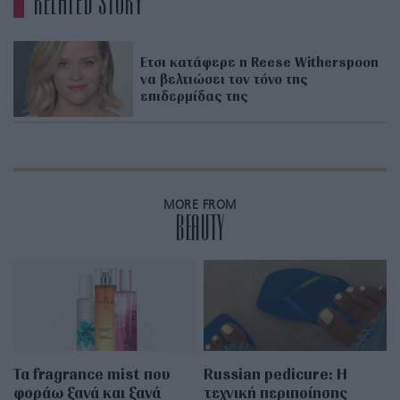
RELATED STORY
Ετσι κατάφερε η Reese Witherspoon
να βελτιώσει τον τόνο της
επιδερμίδας της
MORE FROM
BEAUTY
Τα fragrance mist που
Russian pedicure: Η
φοράω ξανά και ξανά
τεχνική περιποίησης