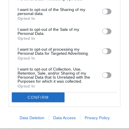
Το reboot γνώρισε μικρότερη αποδοχή από το
I want to opt-out of the Sharing of my
Sex and the City,
personal data.
αρχικό
με πτώση τηλεθέασης
Opted In
και αντιδράσεις για το πώς χειρίστηκε τη
I want to opt-out of the Sale of my
διαφορετικότητα. Κι όμως, η τρίτη και
Personal Data.
Opted In
τελευταία σεζόν κρατά ακόμη την καρδιά του
κοινού που αγάπησε τις ηρωίδες για τις
I want to opt-out of processing my
Personal Data for Targeted Advertising.
ατέλειες, τις εμμονές και τις μεγάλες τους
Opted In
αγάπες.
I want to opt-out of Collection, Use,
Retention, Sale, and/or Sharing of my
Personal Data that Is Unrelated with the
«Είμαι καλύτερη χάρη σε κάθε μέρα που
Purposes for which it was collected.
Opted In
πέρασα μαζί σας. Θα περάσει πολύς καιρός
μέχρι να ξεχάσω. Σας ευχαριστώ όλους. Σας
CONFIRM
Parker
αγαπώ τόσο»,
δήλωσε στη συνέχεια η
.
Data Deletion
Data Access
Privacy Policy
Η Miranda, η Charlotte, η Samantha. Και τώρα