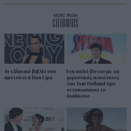
MORE FROM
CELEBRITIES
Το ελληνικό βιβλίο που
Ένα παλιό βίντεο με τις
προτείνει η Dua Lipa
χορευτικές ικανότητες
του Tom Holland έχει
εντυπωσιάσει το
διαδίκτυο