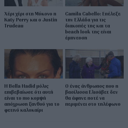
Χέρι χέρι στη Μύκονο η
Camila Cabello: Επέλεξε
Katy Perry και ο Justin
την Ελλάδα για τις
Trudeau
διακοπές της και τα
beach look της είναι
έμπνευση
Η Bella Hadid μόλις
Ο ένας άνθρωπος που η
επιβεβαίωσε ότι αυτή
βασίλισσα Ελισάβετ δεν
είναι το πιο κομψή
θα άφηνε ποτέ να
απόχρωση ξανθού για το
περιμένει στο τηλέφωνο
φετινό καλοκαίρι