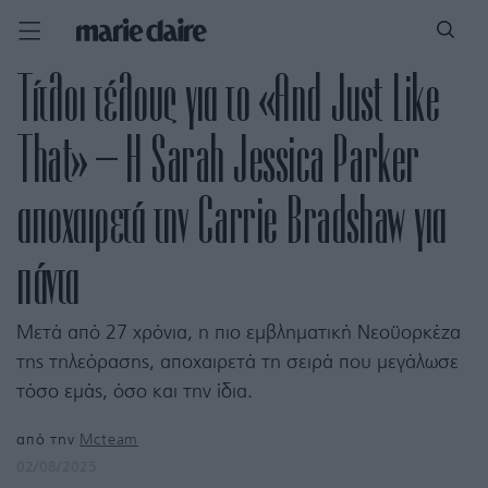
Τίτλοι τέλους για τo «And Just Like
That» – Η Sarah Jessica Parker
αποχαιρετά την Carrie Bradshaw για
πάντα
Μετά από 27 χρόνια, η πιο εμβληματική Νεοϋορκέζα
της τηλεόρασης, αποχαιρετά τη σειρά που μεγάλωσε
τόσο εμάς, όσο και την ίδια.
από την
Mcteam
02/08/2025