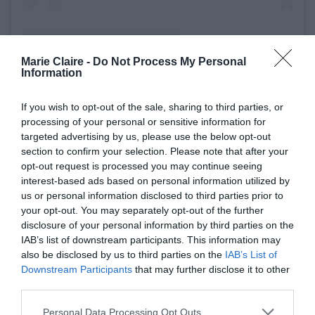
Marie Claire -
Do Not Process My Personal
Information
If you wish to opt-out of the sale, sharing to third parties, or
Η δημοσίευση κοινοποιήθηκε από το χρήστη SJP (@sarahjessicaparker)
processing of your personal or sensitive information for
targeted advertising by us, please use the below opt-out
section to confirm your selection. Please note that after your
Για πολλούς, η
Carrie
ήταν κάτι περισσότερο από
opt-out request is processed you may continue seeing
interest-based ads based on personal information utilized by
ένας χαρακτήρας. Ήταν μία προβολή, μια φίλη,
us or personal information disclosed to third parties prior to
ένας καθρέφτης. Από τις πρώτες αμήχανες
your opt-out. You may separately opt-out of the further
disclosure of your personal information by third parties on the
σχέσεις στα 30 μέχρι τα ερωτήματα για το τι
IAB’s list of downstream participants. This information may
σημαίνει έρωτας, φιλία και ελευθερία στα
also be disclosed by us to third parties on the
IAB’s List of
Downstream Participants
that may further disclose it to other
και με την
50+,εκείνη μεγάλωσε μαζί μας —
third parties.
ίδια την Parker.
Personal Data Processing Opt Outs