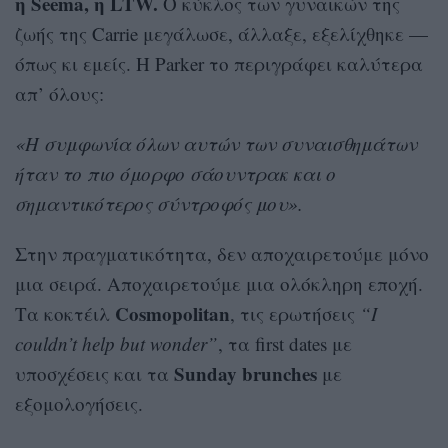
η Seema, η LTW.
Ο κύκλος των γυναικών της
ζωής της Carrie μεγάλωσε, άλλαξε, εξελίχθηκε —
όπως κι εμείς. Η Parker το περιγράφει καλύτερα
απ’ όλους:
«Η συμφωνία όλων αυτών των συναισθημάτων
ήταν το πιο όμορφο σάουντρακ και ο
σημαντικότερος σύντροφός μου».
Στην πραγματικότητα, δεν αποχαιρετούμε μόνο
μια σειρά. Αποχαιρετούμε μια ολόκληρη εποχή.
Cosmopolitan
Τα κοκτέιλ
, τις ερωτήσεις
“I
couldn’t help but wonder”
, τα first dates με
Sunday brunches
υποσχέσεις και τα
με
εξομολογήσεις.