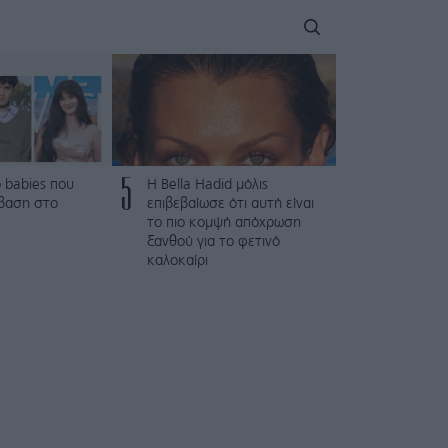
5
 babies που
Η Bella Hadid μόλις
βαση στο
επιβεβαίωσε ότι αυτή είναι
το πιο κομψή απόχρωση
ξανθού για το φετινό
καλοκαίρι