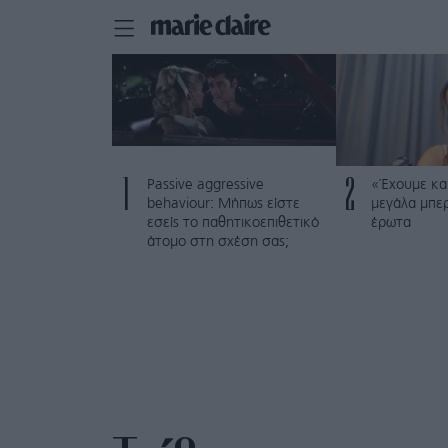
1
2
Passive aggressive
«Έχουμε και
behaviour: Μήπως είστε
μεγάλα μπε
εσείς το παθητικοεπιθετικό
έρωτα
άτομο στη σχέση σας;