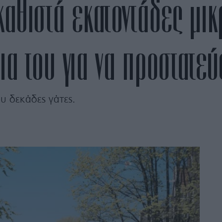
καθιστά εκατοντάδες μι
ια του για να προστατεύ
υ δεκάδες γάτες.