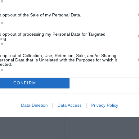
In
 να ζητήσει από τον οργανισμό προστασίας
o opt-out of the Sale of my Personal Data.
ι τα σημεία στα κανάλια όπου οι γάτες και
In
α βγουν από το νερό. Με βάση αυτά τα
to opt-out of processing my Personal Data for Targeted
ing.
ς τοποθεσίες όπου θα εγκατασταθούν οι νέες
In
o opt-out of Collection, Use, Retention, Sale, and/or Sharing
ersonal Data that Is Unrelated with the Purposes for which it
lected.
In
CONFIRM
Data Deletion
Data Access
Privacy Policy