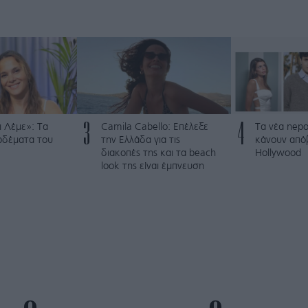
3
4
 Λέμε»: Τα
Camila Cabello: Επέλεξε
Τα νέα nepo
ρδέματα του
την Ελλάδα για τις
κάνουν από
διακοπές της και τα beach
Hollywood
look της είναι έμπνευση