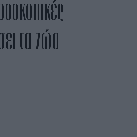
κροσκοπικές
σει τα ζώα