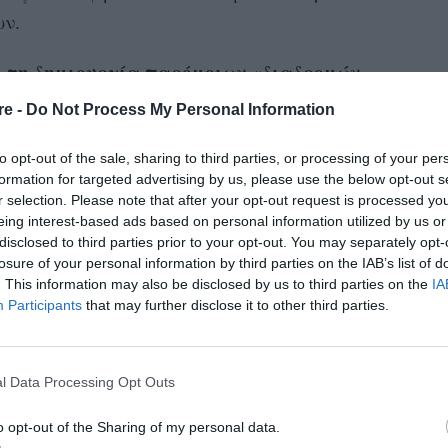
ων.
ι τη δημιουργία παρόμοιων «διαδρομών
ς πόλης.
re -
Do Not Process My Personal Information
άτες έχουν πνιγεί στα κανάλια του
to opt-out of the sale, sharing to third parties, or processing of your per
ησε το φιλοζωικό κόμμα PvdD να προτείνει
formation for targeted advertising by us, please use the below opt-out s
r selection. Please note that after your opt-out request is processed y
 Άμερσφοορτ. Έτσι, οι δημοτικοί σύμβουλοι
eing interest-based ads based on personal information utilized by us or
υρώ για τη βελτίωση της ασφάλειας των
disclosed to third parties prior to your opt-out. You may separately opt-
losure of your personal information by third parties on the IAB’s list of
. This information may also be disclosed by us to third parties on the
IA
Participants
that may further disclose it to other third parties.
α για τις
γάτες
ορτ, στην επαρχία της Ουτρέχτης, ανακοίνωσε
l Data Processing Opt Outs
 εξόδου κατά μήκος των υδάτινων διαδρομών
o opt-out of the Sharing of my personal data.
 πνιγμός της άγριας ζωής.