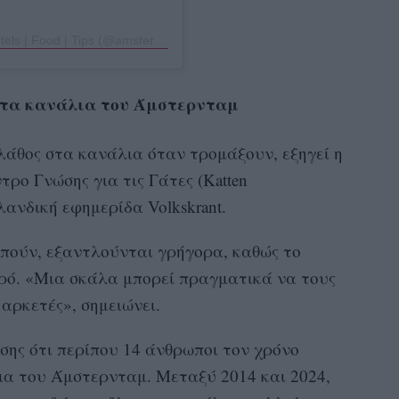
A post shared by Amsterdam 🇳🇱 Travel | Hotels | Food | Tips (@amsterdam.explores)
 στα κανάλια του Άμστερνταμ
λάθος στα κανάλια όταν τρομάξουν, εξηγεί η
ρο Γνώσης για τις Γάτες (Katten
λανδική εφημερίδα Volkskrant.
μπούν, εξαντλούνται γρήγορα, καθώς το
ερό. «Μια σκάλα μπορεί πραγματικά να τους
αρκετές», σημειώνει.
ίσης ότι περίπου 14 άνθρωποι τον χρόνο
ια του Άμστερνταμ. Μεταξύ 2014 και 2024,