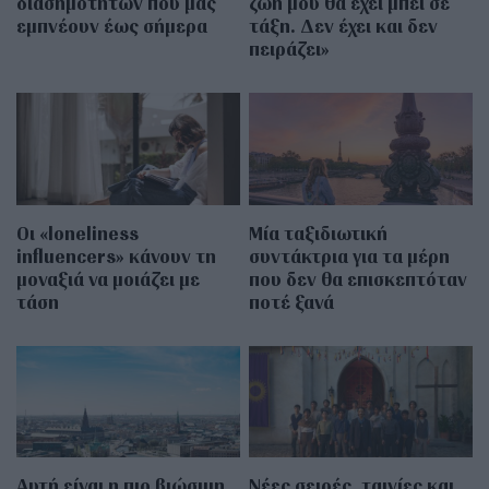
διασημοτήτων που μας
ζωή μου θα έχει μπει σε
εμπνέουν έως σήμερα
τάξη. Δεν έχει και δεν
πειράζει»
Οι «loneliness
Μία ταξιδιωτική
influencers» κάνουν τη
συντάκτρια για τα μέρη
μοναξιά να μοιάζει με
που δεν θα επισκεπτόταν
τάση
ποτέ ξανά
Αυτή είναι η πιο βιώσιμη
Νέες σειρές, ταινίες και