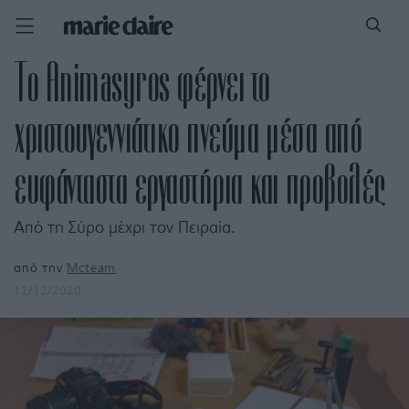
Το Animasyros φέρνει το
xριστουγεννιάτικο πνεύμα μέσα από
ευφάνταστα εργαστήρια και προβολές
Από τη Σύρο μέχρι τον Πειραία.
από την
Mcteam
12/12/2020