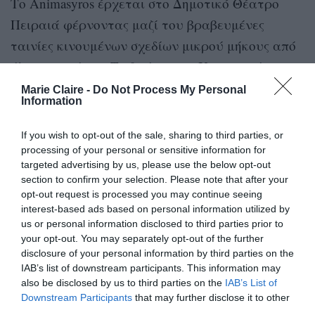
Το Animasyros έρχεται στο Δημοτικό Θέατρο
Πειραιά φέρνοντας μαζί του βραβευμένες
ταινίες κινουμένων σχεδίων μικρού μήκους από
όλον τον κόσμο. Το θαύμα των Χριστουγέννων,
η αξία της αλληλεγγύης, ο σεβασμός στο
Marie Claire -
Do Not Process My Personal
Information
περιβάλλον, ο πλούτος της διαφορετικότητας, η
αγάπη για τη θάλασσα και άλλες ιστορίες
If you wish to opt-out of the sale, sharing to third parties, or
animation σε δύο διαφορετικά προγράμματα
processing of your personal or sensitive information for
targeted advertising by us, please use the below opt-out
προβολών (διάρκειας 90 λεπτών) για τα παιδιά
section to confirm your selection. Please note that after your
και όλη την οικογένεια. Συνδεθείτε στην
opt-out request is processed you may continue seeing
interest-based ads based on personal information utilized by
ιστοσελίδα του θεάτρου και απολαύστε την
us or personal information disclosed to third parties prior to
μαγεία του Χριστουγεννιάτικου Animasyros!
your opt-out. You may separately opt-out of the further
disclosure of your personal information by third parties on the
Μετά την πρώτη τους προβολή οι εκδηλώσεις θα
IAB’s list of downstream participants. This information may
also be disclosed by us to third parties on the
IAB’s List of
παραμείνουν αναρτημένες στην ιστοσελίδα του
Downstream Participants
that may further disclose it to other
Δημοτικού Θεάτρου Πειραιά δίνοντας την
third parties.