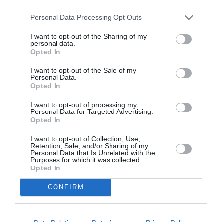
ευκαιρία για επαναληπτικές θεάσεις.
Personal Data Processing Opt Outs
Περισσότερες πληροφορίες:
I want to opt-out of the Sharing of my
https://www.dithepi.gr/el/events/4665/
personal data.
Opted In
Συνεργασία ΕΚΟΜΕ – Animasyros: Η
I want to opt-out of the Sale of my
Personal Data.
εκπαίδευση στο επίκεντρο
Opted In
I want to opt-out of processing my
Το Εθνικό Κέντρο Οπτικοακουστικών Μέσων
Personal Data for Targeted Advertising.
Opted In
(ΕΚΟΜΕ), αποτελεί πλέον τον πάγιο
υποστηρικτή εκπαιδευτικών δράσεων του
I want to opt-out of Collection, Use,
Retention, Sale, and/or Sharing of my
Animasyros. Σε συνέχεια της επιτυχημένης
Personal Data that Is Unrelated with the
Purposes for which it was collected.
συνεργασίας των δύο φορέων θα διοργανωθούν
Opted In
έως τον Ιούνιο του 2021, έξι (6) επιγραμμικά
CONFIRM
(online) και φυσικά εργαστήρια κινουμένων
σχεδίων με πρωτοβουλία του Animasyros και με