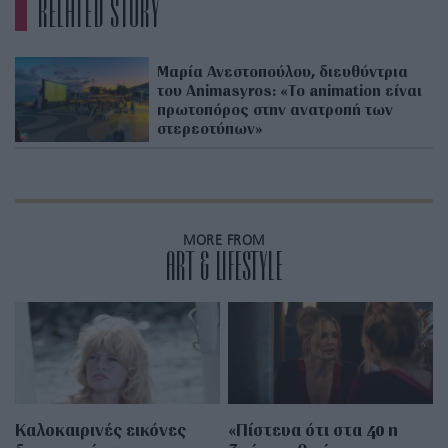
RELATED STORY
Μαρία Ανεστοπούλου, διευθύντρια
του Animasyros: «Το animation είναι
πρωτοπόρος στην ανατροπή των
στερεοτύπων»
MORE FROM
ART & LIFESTYLE
Καλοκαιρινές εικόνες
«Πίστευα ότι στα 40 η