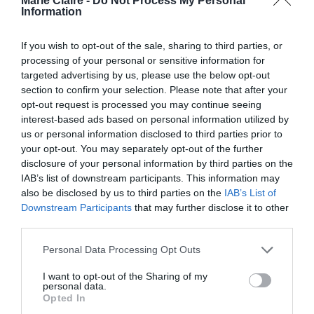
Marie Claire -
Do Not Process My Personal
μέλος της βασιλικής οικογένειας τα Χριστούγεννα
Information
By
Mcteam
If you wish to opt-out of the sale, sharing to third parties, or
processing of your personal or sensitive information for
ADVERTISEMENT - CONTINUE READING BELOW
targeted advertising by us, please use the below opt-out
section to confirm your selection. Please note that after your
opt-out request is processed you may continue seeing
interest-based ads based on personal information utilized by
us or personal information disclosed to third parties prior to
your opt-out. You may separately opt-out of the further
disclosure of your personal information by third parties on the
IAB’s list of downstream participants. This information may
also be disclosed by us to third parties on the
IAB’s List of
Downstream Participants
that may further disclose it to other
third parties.
Personal Data Processing Opt Outs
I want to opt-out of the Sharing of my
personal data.
Opted In