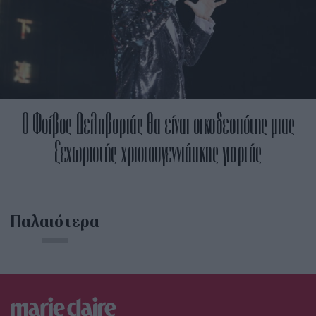
Ο Φοίβος Δεληβοριάς θα είναι οικοδεσπότης μιας
ξεχωριστής χριστουγεννιάτικης γιορτής
Παλαιότερα