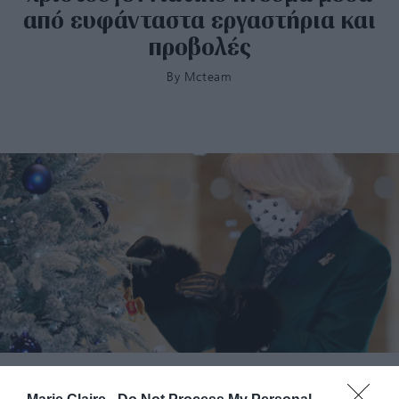
από ευφάνταστα εργαστήρια και
προβολές
By
Mcteam
Η Camilla αγαπάει περισσότερο από κάθε άλλο