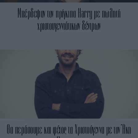
Μπέρδεψαν τον πρίγκιπα Harry με πωλητή
χριστουγεννιάτικων δέντρων
Θα περάσουμε και φέτος τα Χριστούγεννα με τον Άκη