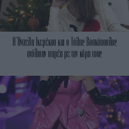
Η Άντζελα Γκερέκου και ο Τόλης Βοσκόπουλος
στόλισαν παρέα με την κόρη τους