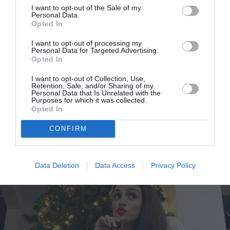
I want to opt-out of the Sale of my
Personal Data.
Opted In
I want to opt-out of processing my
Personal Data for Targeted Advertising.
Opted In
I want to opt-out of Collection, Use,
Retention, Sale, and/or Sharing of my
Personal Data that Is Unrelated with the
Purposes for which it was collected.
Ιδέες για “πράσινα” Χριστούγεννα και δώρα με
Opted In
οικολογική συνείδηση
CONFIRM
Data Deletion
Data Access
Privacy Policy