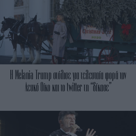
Η Melania Trump στόλισε για τελευταία φορά τον
Λευκό Οίκο και το twitter τη “δίκασε”