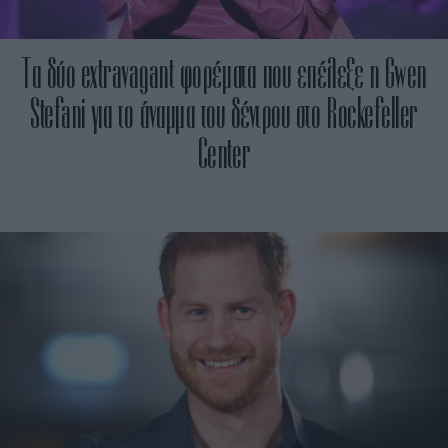
Τα δύο extravagant φορέματα που επέλεξε η Gwen
Stefani για το άναμμα του δέντρου στο Rockefeller
Center