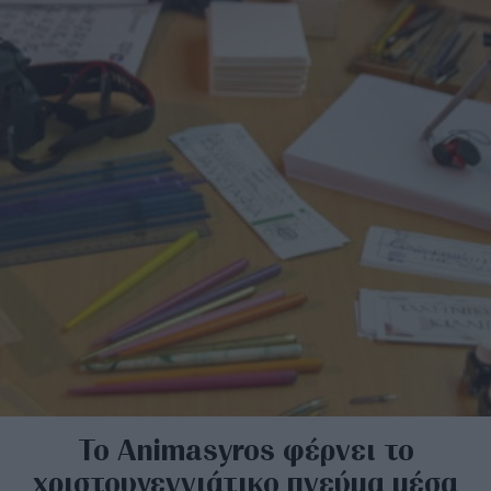
Το Animasyros φέρνει το
xριστουγεννιάτικο πνεύμα μέσα