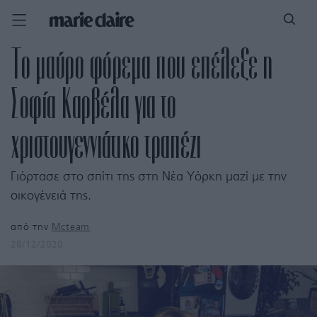
Το μαύρο φόρεμα που επέλεξε η
Σοφία Καρβέλα για το
χριστουγεννιάτικο τραπέζι
Γιόρτασε στο σπίτι της στη Νέα Υόρκη μαζί με την
οικογένειά της.
από την
Mcteam
28/12/2020