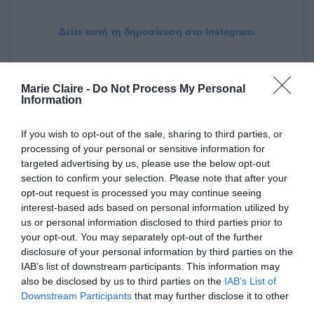
Δείτε αυτή τη δημοσίευση στο Instagram.
Marie Claire -
Do Not Process My Personal
Information
If you wish to opt-out of the sale, sharing to third parties, or
processing of your personal or sensitive information for
targeted advertising by us, please use the below opt-out
section to confirm your selection. Please note that after your
opt-out request is processed you may continue seeing
interest-based ads based on personal information utilized by
Η δημοσίευση κοινοποιήθηκε από το χρήστη Sofia Karvela (@thesofiakarvela)
us or personal information disclosed to third parties prior to
your opt-out. You may separately opt-out of the further
disclosure of your personal information by third parties on the
Φυσικά, η
Σοφία Καρβέλα
ετοίμασε μόνη της το
IAB’s list of downstream participants. This information may
also be disclosed by us to third parties on the
IAB’s List of
γιορτινό τραπέζι. Αν κρίνουμε από τα σχόλια
Downstream Participants
that may further disclose it to other
για το πόσο πολύ έφαγαν, μάλλον ήταν όλα
third parties.