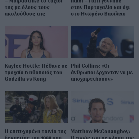
– Μοιράστηκε το ταξίδι
παιδί – Γιατί γέννησε
της με όλους τους
στην Πορτογαλία και όχι
ακολούθους της
στο Ηνωμένο Βασίλειο
Kaylee Hottle: Πέθανε σε
Phil Collins: «Οι
τροχαίο η ηθοποιός του
άνθρωποι έρχονταν να με
Godzilla vs Kong
αποχαιρετήσουν»
Η επιτυχημένη ταινία της
Matthew McConaughey:
δεκαετίας του 1990 που
Ο χορός του σε κλαμπ της