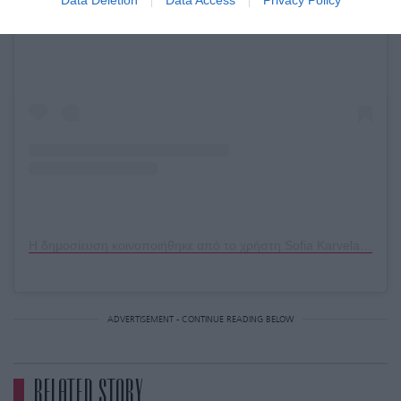
Data Deletion
Data Access
Privacy Policy
Δείτε αυτή τη δημοσίευση στο Instagram.
Η δημοσίευση κοινοποιήθηκε από το χρήστη Sofia Karvela (@thesofiakarvela)
ADVERTISEMENT - CONTINUE READING BELOW
RELATED STORY