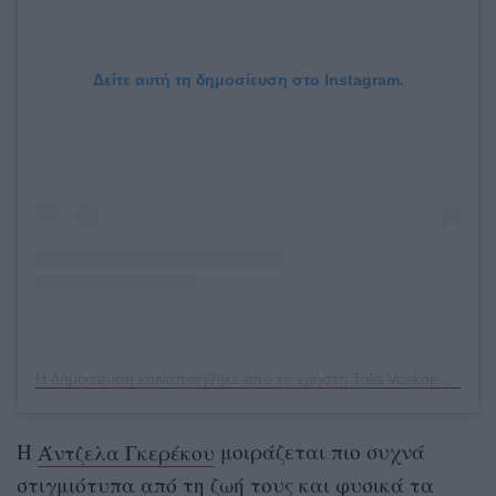
Δείτε αυτή τη δημοσίευση στο Instagram.
Η δημοσίευση κοινοποιήθηκε από το χρήστη Tolis Voskopoulos (@tolis_voskopoulos)
Η
Άντζελα Γκερέκου
μοιράζεται πιο συχνά
στιγμιότυπα από τη ζωή τους και φυσικά τα