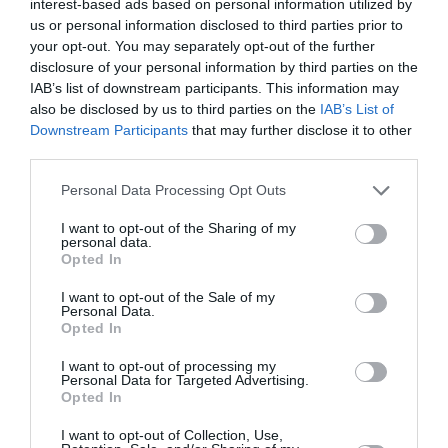
Δείτε αυτή τη δημοσίευση στο Instagram.
interest-based ads based on personal information utilized by
us or personal information disclosed to third parties prior to
your opt-out. You may separately opt-out of the further
disclosure of your personal information by third parties on the
IAB’s list of downstream participants. This information may
also be disclosed by us to third parties on the
IAB’s List of
Downstream Participants
that may further disclose it to other
third parties.
Personal Data Processing Opt Outs
I want to opt-out of the Sharing of my
personal data.
Opted In
Η δημοσίευση κοινοποιήθηκε από το χρήστη Tolis Voskopoulos (@tolis_voskopoulos)
I want to opt-out of the Sale of my
Personal Data.
Opted In
Ιδιαίτερα υποστηρικτικοί ήταν και οι δύο στην
απόφαση της
Μαρίας Βοσκοπούλου
να
I want to opt-out of processing my
Personal Data for Targeted Advertising.
ασχοληθεί με την υποκριτική ενώ συνεχίζει τις
Opted In
σπουδές της στο τμήμα Επικοινωνία και
I want to opt-out of Collection, Use,