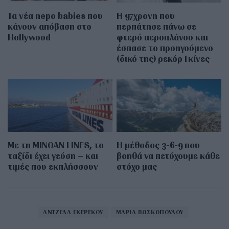
Τα νέα nepo babies που
Η 97χρονη που
κάνουν απόβαση στο
περπάτησε πάνω σε
Hollywood
φτερό αεροπλάνου και
έσπασε το προηγούμενο
(δικό της) ρεκόρ Γκίνες
Με τη MINOAN LINES, το
Η μέθοδος 3-6-9 που
ταξίδι έχει γεύση – και
βοηθά να πετύχουμε κάθε
τιμές που εκπλήσσουν
στόχο μας
ΑΝΤΖΕΛΑ ΓΚΕΡΕΚΟΥ
ΜΑΡΙΑ ΒΟΣΚΟΠΟΥΛΟΥ