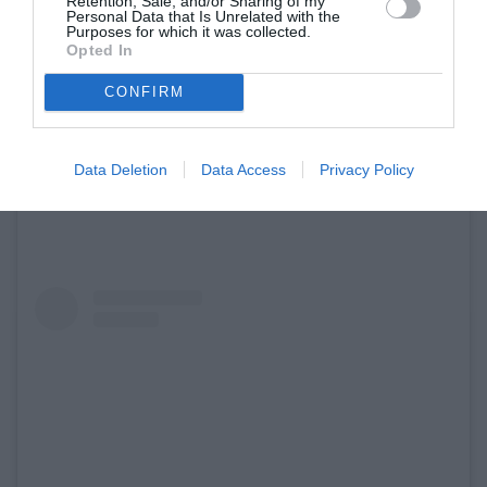
Retention, Sale, and/or Sharing of my
Δημόσιας Σχέσης, αλλά και στο τραγούδι.
Personal Data that Is Unrelated with the
Purposes for which it was collected.
Μάλιστα την καμάρωσαν στην πρώτη της
Opted In
τηλεοπτική συμμετοχή στη σειρά της ΕΡΤ
Τα
CONFIRM
καλύτερά μας χρόνια
.
Data Deletion
Data Access
Privacy Policy