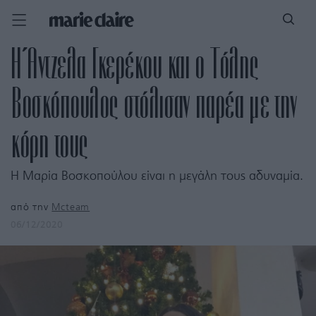
Η Άντζελα Γκερέκου και ο Τόλης
Βοσκόπουλος στόλισαν παρέα με την
κόρη τους
Η Μαρία Βοσκοπούλου είναι η μεγάλη τους αδυναμία.
από την
Mcteam
06/12/2020