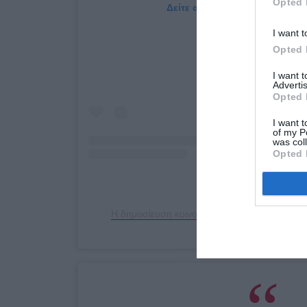
Opted 
Δείτε αυτή τη δημοσίευση στο
I want t
Opted 
I want 
Advertis
Opted 
I want t
of my P
was col
Opted 