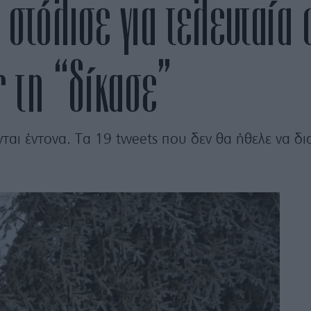
στόλισε για τελευταία 
er τη “δίκασε”
ται έντονα. Τα 19 tweets που δεν θα ήθελε να διαβ