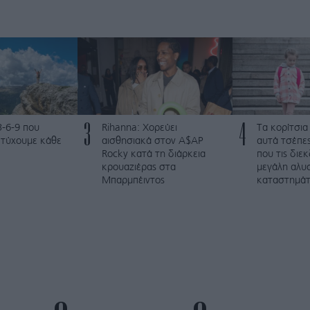
3
4
3-6-9 που
Rihanna: Χορεύει
Τα κορίτσια
ετύχουμε κάθε
αισθησιακά στον A$AP
αυτά τσέπες
Rocky κατά τη διάρκεια
που τις διε
κρουαζιέρας στα
μεγάλη αλυ
Μπαρμπέιντος
καταστημά