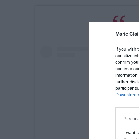
Marie Clai
If you wish 
sensitive in
confirm you
continue se
information 
further disc
participants
Downstream 
Persona
I want t