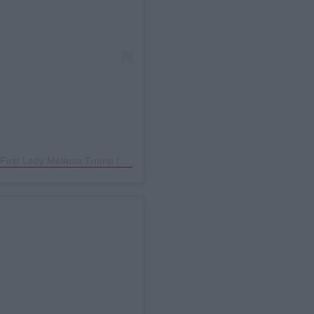
Η δημοσίευση κοινοποιήθηκε από το χρήστη First Lady Melania Trump (@flotus)