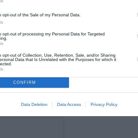
In
 Instagram.
o opt-out of the Sale of my Personal Data.
In
to opt-out of processing my Personal Data for Targeted
ing.
In
o opt-out of Collection, Use, Retention, Sale, and/or Sharing
ersonal Data that Is Unrelated with the Purposes for which it
lected.
In
CONFIRM
Η δημοσίευση κοινοποιήθηκε από το χρήστη First Lady Melania Trump (@flotus)
Data Deletion
Data Access
Privacy Policy