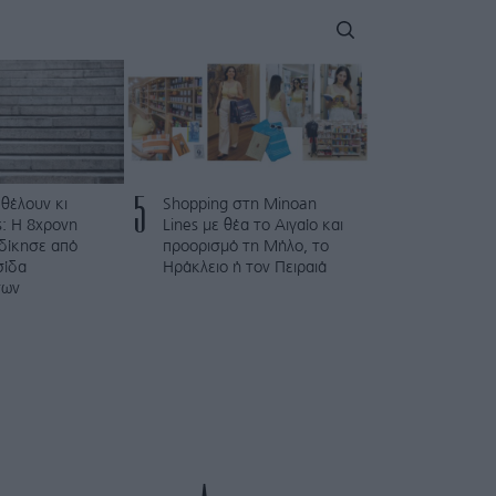
5
 θέλουν κι
Shopping στη Minoan
: Η 8χρονη
Lines με θέα το Αιγαίο και
κδίκησε από
προορισμό τη Μήλο, το
σίδα
Ηράκλειο ή τον Πειραιά
των