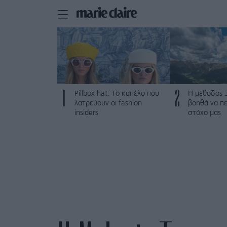
1
2
Pillbox hat: Το καπέλο που
Η μέθοδος 
λατρεύουν οι fashion
βοηθά να π
insiders
στόχο μας