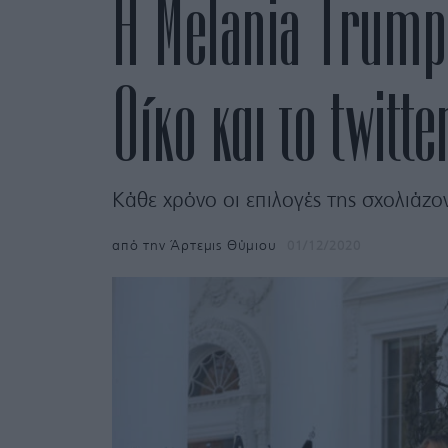
Η Melania Trump 
Οίκο και το twitt
Κάθε χρόνο οι επιλογές της σχολιάζον
από την
Άρτεμις Θύμιου
01/12/2020