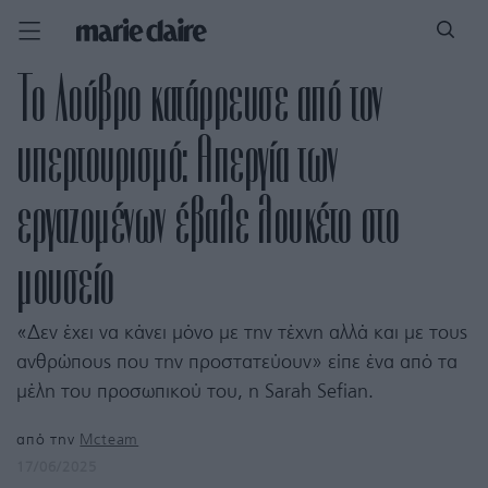
To Λούβρο κατάρρευσε από τον
υπερτουρισμό: Απεργία των
εργαζομένων έβαλε λουκέτο στο
μουσείο
«Δεν έχει να κάνει μόνο με την τέχνη αλλά και με τους
ανθρώπους που την προστατεύουν» είπε ένα από τα
μέλη του προσωπικού του, η Sarah Sefian.
από την
Mcteam
17/06/2025