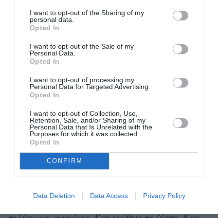
30.000 επισκεπτών
, οι εργαζόμενοί του
I want to opt-out of the Sharing of my
αναφέρουν ότι η δουλειά στο Λούβρο έχει
personal data.
Opted In
εξελιχθεί σε καθημερινό αγώνα αντοχής,
ιδιαίτερα αυτή την εποχή, που οι υπερβολικά
I want to opt-out of the Sale of my
Personal Data.
λίγοι χώροι αναψυχής και WC συνδυάζονται με
Opted In
την καλοκαιρινή ζέστη.
I want to opt-out of processing my
Personal Data for Targeted Advertising.
Opted In
Μόνα Λίζα
Μόνος την αίθουσα της
, τη
Salle des Etats
λεγόμενη
, τη μεγαλύτερη του
I want to opt-out of Collection, Use,
Retention, Sale, and/or Sharing of my
Personal Data that Is Unrelated with the
μουσείου, συνωστίζονται καθημερινά γύρω στα
Purposes for which it was collected.
20.000 άτομα
Opted In
, για να βγάλουν μια φωτογραφία
Λεονάρντο Ντα
με το αριστούργημα του
CONFIRM
Βίντσι
. «
Δεν βλέπεις τον πίνακα
» αναφέρει
στην Washington Post μια επισκέπτρια από τη
Data Deletion
Data Access
Privacy Policy
Σεούλ, Κορέα, η Ji-Hyun Park. «
Βλέπεις μόνο
τηλέφωνα, αγκώνες. Και νιώθεις τη ζέστη. Και