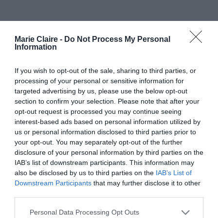
Marie Claire -
Do Not Process My Personal
Information
Πρόσφατα ο Γάλλος πρόεδρος
Emmanuel Macron παρουσίασε ένα
δεκαετές πλάνο διάσωσης του
If you wish to opt-out of the sale, sharing to third parties, or
εμβληματικού ιδρύματος από τα
processing of your personal or sensitive information for
προβλήματα που το μαστίζουν, όπως οι
targeted advertising by us, please use the below opt-out
διαρροές υδάτων, οι απότομες
section to confirm your selection. Please note that after your
θερμοκρασιακές διακυμάνσεις, οι
opt-out request is processed you may continue seeing
ξεπερασμένες υποδομές και ο
συνωστισμός. Παρ’ όλα αυτά, η
interest-based ads based on personal information utilized by
εφαρμογή του φαίνεται υπερβολικά
us or personal information disclosed to third parties prior to
μακρινή για τους εργαζόμενούς του
your opt-out. You may separately opt-out of the further
disclosure of your personal information by third parties on the
Είναι χαρακτηριστικό ότι την περασμένη χρονιά
IAB’s list of downstream participants. This information may
also be disclosed by us to third parties on the
IAB’s List of
8,7 εκατομμύρια επισκέπτες
μέτρησε
, δηλαδή
Downstream Participants
that may further disclose it to other
πάνω από τους διπλάσιους για τους οποίους είχε
third parties.
σχεδιαστεί. Ακόμα και με το ημερήσιο όριο των
Personal Data Processing Opt Outs