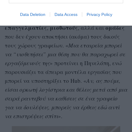
μαμάδες
, χωρίς όμως δεν αποκλείεται κανένας.
Εδώ μπορείς να μοιραστείς, έστω για μια μέρα,
Data Deletion
Data Access
Privacy Policy
ελεύθερους
το περιβάλλον εργασίας σου με
επαγγελματίες
μισθωτούς
ομάδες
,
, αλλά και
που δεν έχουν αποκτήσει (ακόμα) τους δικούς
τους χώρους γραφείων. «
Μια εταιρεία μπορεί
να “υιοθετήσει” μια θέση που θα παραχωρεί σε
εργαζόμενούς της
» προτείνει η Πηνελόπη, ενώ
παρουσιάζει τα άπειρα μοντέλα εργασίας που
μπορεί να υποστηρίξει το Hub. «
Αν, ας πούμε,
είσαι ορκωτή λογίστρια και θέλεις μετά από μια
σειρά ραντεβού να καθίσεις σε ένα γραφείο
για να δουλέψεις, μπορείς να έρθεις εδώ αντί
να επιστρέψεις σπίτι
».