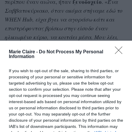
ξενοδοχείο
περίπου έναν αιώνα, ήταν
. «
Ένα
Σαββατοκύριακο, όταν ακόμα στήναμε εδώ το
WHEN Hub, είχα βγει να αγοράσω κάτι και
επιστρέφοντας βρίσκω στην είσοδο έναν
ηλικιωμένο κύριο, να κοιτάει μέσα. Μου λέει,
εγώ μεγάλωσα σε αυτό το κτίριο
». Όταν η
Marie Claire -
Do Not Process My Personal
Πηνελόπη προτείνει να τον ξεναγήσει στο
Information
εσωτερικό του, εκείνος της αφηγείται ότι οι
If you wish to opt-out of the sale, sharing to third parties, or
ιδιοκτήτες
γονείς του ήταν
του ξενοδοχείου
processing of your personal or sensitive information for
μεγαλώσει
και ουσιαστικά είχε
εδώ. «
Ήταν
targeted advertising by us, please use the below opt-out
πολύ συγκινητικό
».
section to confirm your selection. Please note that after your
opt-out request is processed you may continue seeing
interest-based ads based on personal information utilized by
Ενώ εργάζομαι στο WHEN Hub, παρόλο που
us or personal information disclosed to third parties prior to
μετά από λίγο βρίσκομαι να μοιράζομαι το co-
your opt-out. You may separately opt-out of the further
disclosure of your personal information by third parties on the
working space με άλλους, επικρατεί απόλυτη
IAB’s list of downstream participants. This information may
ησυχία. Μόνο μία φορά έρχεται ο γιος μου να με