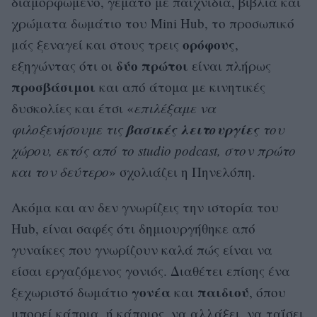
διαμορφωμένο, γεμάτο με παιχνίδια, βιβλία και
χρώματα δωμάτιο του Mini Hub, το προσωπικό
ορόφους
μάς ξεναγεί και στους τρεις
,
δύο πρώτοι
εξηγώντας ότι οι
είναι πλήρως
προσβάσιμοι
και από άτομα με κινητικές
δυσκολίες και έτσι «
επιλέξαμε να
βασικές
λειτουργίες
φιλοξενήσουμε τις
του
χώρου, εκτός από το studio podcast, στον πρώτο
και τον δεύτερο
» σχολιάζει η Πηνελόπη.
Ακόμα και αν δεν γνωρίζεις την ιστορία του
Hub, είναι σαφές ότι δημιουργήθηκε από
γυναίκες που γνωρίζουν καλά πώς είναι να
είσαι εργαζόμενος γονιός. Διαθέτει επίσης ένα
γονέα
παιδιού
ξεχωριστό δωμάτιο
και
, όπου
μπορεί κάποια, ή κάποιος, να αλλάξει, να ταΐσει