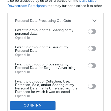
also be disclosed by us to third parties on the
IAB’s List of
βρει, κι αυτό για να μοιραστεί μαζί μου κάτι
Downstream Participants
that may further disclose it to other
third parties.
ωραίο που συνέβη στο Mini Hub.
Personal Data Processing Opt Outs
I want to opt-out of the Sharing of my
personal data.
Opted In
«Ένα Σαββατοκύριακο, όταν ακόμα
I want to opt-out of the Sale of my
Personal Data.
στήναμε εδώ το WHEN Hub, είχα βγει
Opted In
να αγοράσω κάτι και επιστρέφοντας
βρίσκω στην είσοδο έναν ηλικιωμένο
I want to opt-out of processing my
κύριο, να κοιτάει μέσα. Μου λέει, εγώ
Personal Data for Targeted Advertising.
μεγάλωσα σε αυτό το κτίριο».
Opted In
Είναι φυσικά πολύ νωρίς για να έχει το Hub
I want to opt-out of Collection, Use,
Retention, Sale, and/or Sharing of my
Personal Data that Is Unrelated with the
στατιστικά, αλλά η Πηνελόπη λέει ότι η μεγάλη
Purposes for which it was collected.
Opted In
πλειονότητα των επαγγελματιών που το
γυναίκες
επισκέπτονται το Hub είναι
, κυρίως
CONFIRM