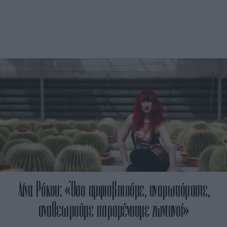
Λίνα Ρόκου: «Όσο αμφισβητούμε, αναρωτιόμαστε,
αναθεωρούμε παραμένουμε ζωντανοί»