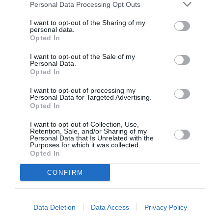
Personal Data Processing Opt Outs
Η αβάσταχτη ελαφρότητα του summer read
I want to opt-out of the Sharing of my
personal data.
Opted In
I want to opt-out of the Sale of my
Personal Data.
Opted In
I want to opt-out of processing my
Personal Data for Targeted Advertising.
Opted In
I want to opt-out of Collection, Use,
Retention, Sale, and/or Sharing of my
Personal Data that Is Unrelated with the
Purposes for which it was collected.
Opted In
CONFIRM
Ειρήνη Σαρίογλου: «Το φεστιβάλ Beyond Borders
δίνει βήμα σε φωνές που δεν έχουν τρόπο να
Data Deletion
Data Access
Privacy Policy