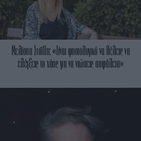
Μελίσσα Στοΐλη: «Είναι φυσιολογικό να θέλεις να
ελέγξεις το χάος για να νιώσεις ασφάλεια»