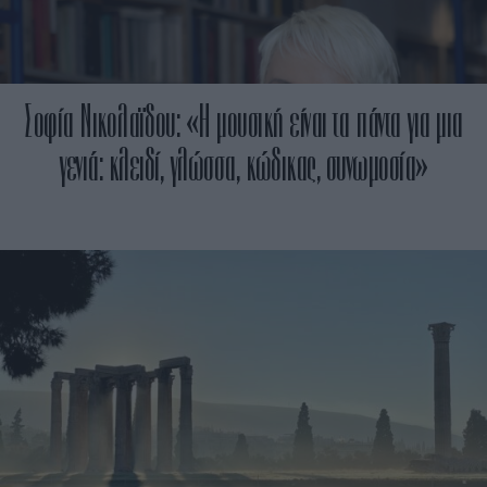
Σοφία Νικολαϊδου: «Η μουσική είναι τα πάντα για μια
γενιά: κλειδί, γλώσσα, κώδικας, συνωμοσία»