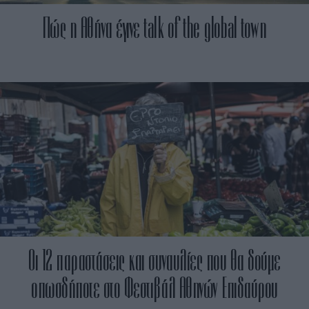
Πώς η Αθήνα έγινε talk of the global town
Οι 12 παραστάσεις και συναυλίες που θα δούμε
οπωσδήποτε στο Φεστιβάλ Αθηνών Επιδαύρου