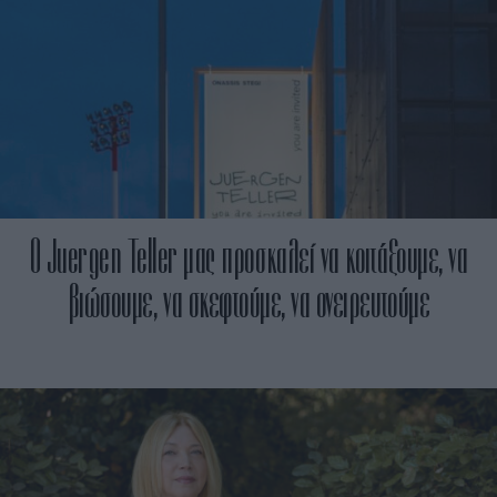
O Juergen Teller μας προσκαλεί να κοιτάξουμε, να
βιώσουμε, να σκεφτούμε, να ονειρευτούμε