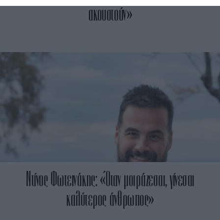
ακουστούν»
Ντίνος Φωτεινάκης: «Όταν μοιράζεσαι, γίνεσαι
καλύτερος άνθρωπος»