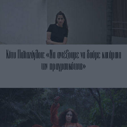
Κίττυ Παϊταζόγλου: «Να αντέξουμε να δούμε κατάματα
την πραγματικότητα»