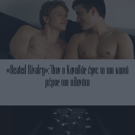
«Heated Rivalry»: Όταν ο Καναδάς έγινε το πιο καυτό
μέρος του πλανήτη