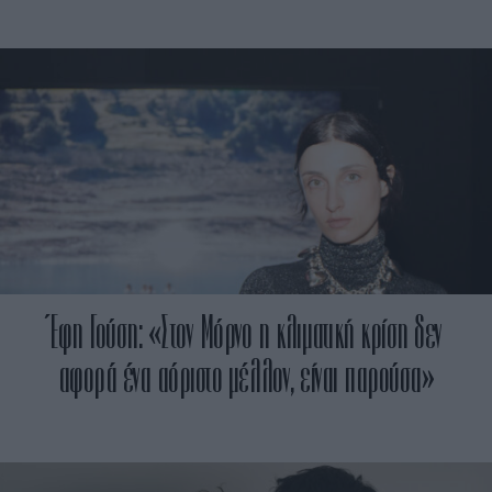
Έφη Γούση: «Στον Μόρνο η κλιματική κρίση δεν
αφορά ένα αόριστο μέλλον, είναι παρούσα»