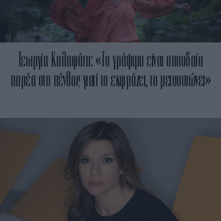
Γεωργία Καλαφάτη: «Το γράψιμο είναι σπουδαία
παρέα στο πένθος γιατί το εκφράζει, το μετουσιώνει»