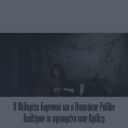
Η Φιλαρέτη Κομνηνού και ο Αναστάσης Ροϊλός
διαλέγουν τα αγαπημένα τους θρίλερ