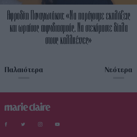
Αφροδίτη Παναγιωτάκου: «Να παράγουμε εκπλήξεις
και ωραίους αιφνιδιασμούς. Να στεκόμαστε δίπλα
στους καλλιτέχνες»
Παλαιότερα
Νεότερα