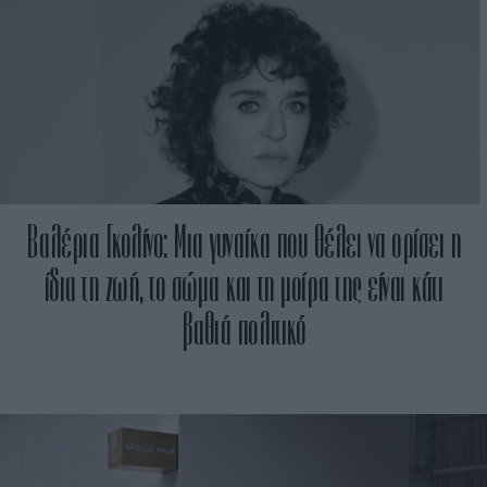
Βαλέρια Γκολίνο: Μια γυναίκα που θέλει να ορίσει η
ίδια τη ζωή, το σώμα και τη μοίρα της είναι κάτι
βαθιά πολιτικό