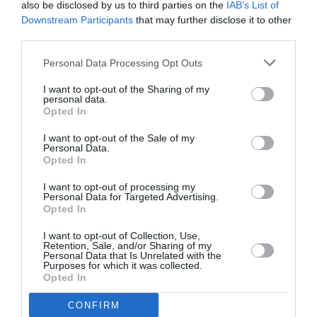
also be disclosed by us to third parties on the
IAB’s List of
Downstream Participants
that may further disclose it to other
Άμνετ, Το καλύτερο ραντεβού για σινεμά της χρονιάς
third parties.
Personal Data Processing Opt Outs
I want to opt-out of the Sharing of my
personal data.
Opted In
I want to opt-out of the Sale of my
Personal Data.
Opted In
I want to opt-out of processing my
Personal Data for Targeted Advertising.
Opted In
I want to opt-out of Collection, Use,
Retention, Sale, and/or Sharing of my
Personal Data that Is Unrelated with the
Purposes for which it was collected.
Δημήτρης Καπουράνης: Οι ακραίες καταστάσεις
Opted In
ανοίγουν ένα πεδίο για να μιλήσουμε για την
CONFIRM