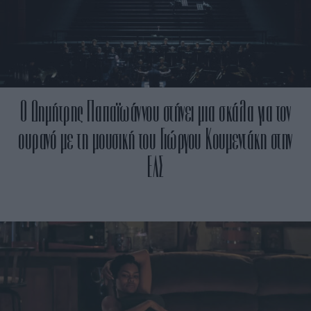
Ο Δημήτρης Παπαϊωάννου στήνει μια σκάλα για τον
ουρανό με τη μουσική του Γιώργου Κουμεντάκη στην
ΕΛΣ