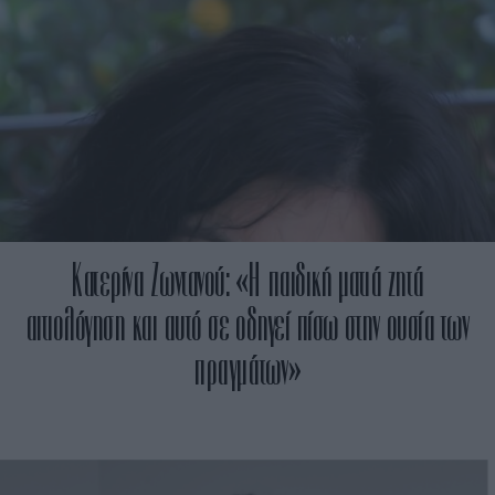
Κατερίνα Ζωντανού: «Η παιδική ματιά ζητά
αιτιολόγηση και αυτό σε οδηγεί πίσω στην ουσία των
πραγμάτων»