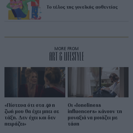
Το τέλος της γονεϊκής αυθεντίας
MORE FROM
ART & LIFESTYLE
«Πίστευα ότι στα 40 η
Οι «loneliness
ζωή μου θα έχει μπει σε
influencers» κάνουν τη
τάξη. Δεν έχει και δεν
μοναξιά να μοιάζει με
πειράζει»
τάση