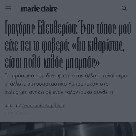
Γρηγόρης Ελευθερίου: Ένας τύπος μού
είχε πει το φοβερό: «Για κιθαρίστας,
είσαι πολύ καλός μπαμπάς»
Το πρόσωπο που δίνει φωνή στον άλλοτε ταλαίπωρο
κι άλλοτε αυτοσαρκαστικό «μπαμπάκα» στο
Instagram ανήκει σε έναν ταλαντούχο συνθέτη.
από την
Αναστασία Καμβύση
11/05/2026