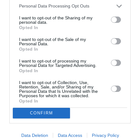
το καθρεφτίζει. Μπορεί, για παράδειγμα, να
Personal Data Processing Opt Outs
έχεις πρόβλημα με το να βάζεις όρια στις σχέσεις
I want to opt-out of the Sharing of my
σου. Με το παιδί πρέπει να νικήσεις αυτό το
personal data.
Opted In
εμπόδιο μέσα σου για να το οριοθετήσεις. Οπότε
σε φέρνει αντιμέτωπο με τον εαυτό σου και, αν
I want to opt-out of the Sale of my
Personal Data.
είσαι ανοιχτός, σε βελτιώνει κιόλας.
Opted In
I want to opt-out of processing my
Τι γίνεται σήμερα με τους μπαμπάδες;
Personal Data for Targeted Advertising.
Opted In
Νιώθεις ότι ανήκεις σε μια κατηγορία
μπαμπάδων πιο παρόντων; Ή επιβιώνουν
I want to opt-out of Collection, Use,
Retention, Sale, and/or Sharing of my
Personal Data that Is Unrelated with the
ακόμη στεγανά;
Purposes for which it was collected.
Opted In
Σίγουρα κάποια στεγανά επιβιώνουν, αλλά
CONFIRM
πολλά αλλάζουν. Καταρχάς, η ζωή είναι πολύ
διαφορετική σε σχέση με τις προηγούμενες
Data Deletion
Data Access
Privacy Policy
δεκαετίες. Στη συντριπτική πλειονότητα πια