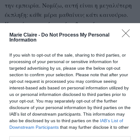
την εμπειρία. Νομίζω, αυτή είναι η μεγαλύτερη
έκπληξη: κάθε μέρα μαθαίνεις κάτι καινούριο.
αυτό που έμαθα από τη
Και επίσης,
γονεϊκότητα
είναι ότι υπάρχει μια
Marie Claire -
Do Not Process My Personal
Information
ξεχωριστή ποιότητα αγάπης που δεν ήξερα
ότι υπήρχε πριν
. Με το παιδί ανακάλυψα μια
If you wish to opt-out of the sale, sharing to third parties, or
άλλη αγάπη, που δεν τη γνώριζα. Και επίσης
processing of your personal or sensitive information for
targeted advertising by us, please use the below opt-out
έναν άλλο φόβο, το φόβο ότι είσαι υπεύθυνος
section to confirm your selection. Please note that after your
για έναν άνθρωπο. Το έχεις αυτό συνέχεια στο
opt-out request is processed you may continue seeing
interest-based ads based on personal information utilized by
μυαλό σου: να είναι καλά, να προσέχει, να μην
us or personal information disclosed to third parties prior to
πάθει κάτι. Αυτό δεν το είχα πριν στη ζωή μου.
your opt-out. You may separately opt-out of the further
disclosure of your personal information by third parties on the
Και κάτι ακόμη: η γονεϊκότητα είναι ένας πολύ
IAB’s list of downstream participants. This information may
also be disclosed by us to third parties on the
IAB’s List of
μεγάλος καθρέφτης του εαυτού σου. Μαθαίνεις
Downstream Participants
that may further disclose it to other
πώς εσύ διαχειρίζεσαι τη ζωή, γιατί το παιδί σ’
third parties.