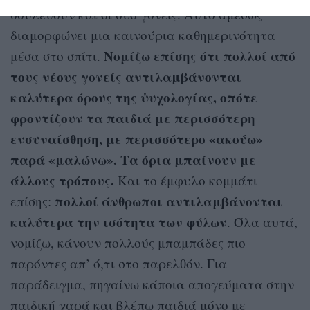
δουλεύουν και οι δύο γονείς. Αυτό αμέσως
διαμορφώνει μια καινούρια καθημερινότητα
Νομίζω επίσης ότι πολλοί από
μέσα στο σπίτι.
τους νέους γονείς αντιλαμβάνονται
καλύτερα όρους της ψυχολογίας, οπότε
φροντίζουν τα παιδιά με περισσότερη
ενσυναίσθηση, με περισσότερο «ακούω»
παρά «μαλώνω». Τα όρια μπαίνουν με
άλλους τρόπους.
Και το έμφυλο κομμάτι
πολλοί άνθρωποι αντιλαμβάνονται
επίσης:
καλύτερα την ισότητα των φύλων
. Όλα αυτά,
νομίζω, κάνουν πολλούς μπαμπάδες πιο
παρόντες απ’ ό,τι στο παρελθόν. Για
παράδειγμα, πηγαίνω κάποια απογεύματα στην
παιδική χαρά και βλέπω παιδιά μόνο με