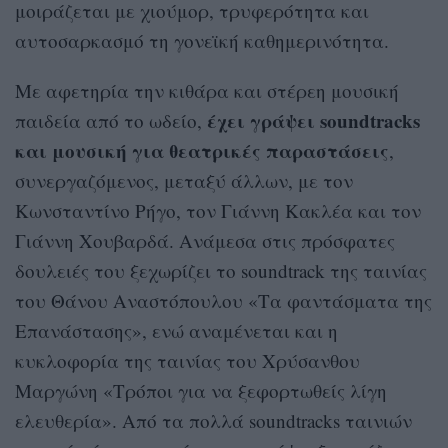
μοιράζεται με χιούμορ, τρυφερότητα και
αυτοσαρκασμό τη γονεϊκή καθημερινότητα.
Με αφετηρία την κιθάρα και στέρεη μουσική
έχει γράψει soundtracks
παιδεία από το ωδείο,
και μουσική για θεατρικές παραστάσεις
,
συνεργαζόμενος, μεταξύ άλλων, με τον
Κωνσταντίνο Ρήγο, τον Γιάννη Κακλέα και τον
Γιάννη Xουβαρδά. Ανάμεσα στις πρόσφατες
δουλειές του ξεχωρίζει το soundtrack της ταινίας
του Θάνου Αναστόπουλου «Τα φαντάσματα της
Επανάστασης», ενώ αναμένεται και η
κυκλοφορία της ταινίας του Χρύσανθου
Μαργώνη «Τρόποι για να ξεφορτωθείς λίγη
ελευθερία». Από τα πολλά soundtracks ταινιών