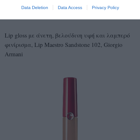
Data Deletion
Data Access
Privacy Policy
Lip gloss με άνετη, βελούδινη υφή και λαμπερό
φινίρισμα, Lip Maestro Sandstone 102, Giorgio
Armani