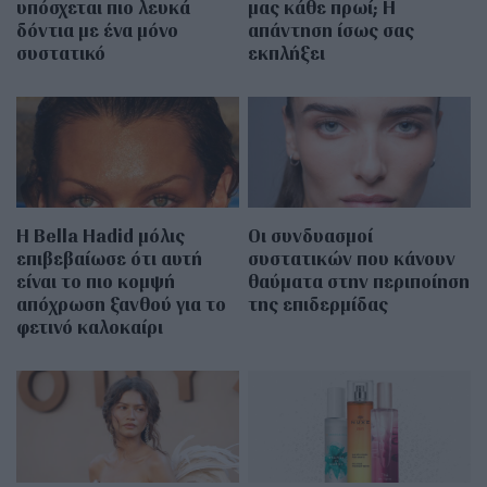
υπόσχεται πιο λευκά
μας κάθε πρωί; Η
δόντια με ένα μόνο
απάντηση ίσως σας
συστατικό
εκπλήξει
Η Bella Hadid μόλις
Οι συνδυασμοί
επιβεβαίωσε ότι αυτή
συστατικών που κάνουν
είναι το πιο κομψή
θαύματα στην περιποίηση
απόχρωση ξανθού για το
της επιδερμίδας
φετινό καλοκαίρι