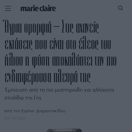
Άγρια ομορφιά – Στις αχανείς
εκτάσεις που είναι στο έλεος του
ήλιου η φύση αποκαλύπτει την πιο
ενδιαφέρουσα πλευρά της
Έμπνευση από τα πιο μυστηριώδη και αλλόκοτα
στολίδια της Γης
από την
Ειρήνη Διαμαντακίδου
03/10/2020