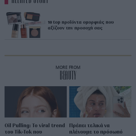
10 top προϊόντα ομορφιάς που
αξίζουν την προσοχή σας
MORE FROM
BEAUTY
Oil Pulling: To viral trend
Πρέπει τελικά να
του Tik-Tok που
πλένουμε το πρόσωπό