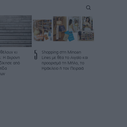
5
 θέλουν κι
Shopping στη Minoan
: Η 8χρονη
Lines με θέα το Αιγαίο και
κδίκησε από
προορισμό τη Μήλο, το
σίδα
Ηράκλειο ή τον Πειραιά
των