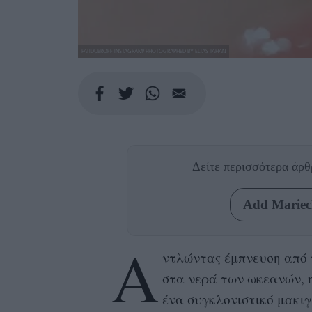
PATIDUBROFF INSTAGRAM/ PHOTOGRAPHED BY ELIAS TAHAN
Δείτε περισσότερα άρ
Add Mariecl
Α
ντλώντας έμπνευση από 
στα νερά των ωκεανών, η 
ένα συγκλονιστικό μακιγι