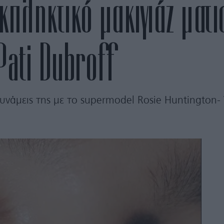
κπληκτικό μακιγιάζ ματι
Pati Dubroff
υνάμεις της με το supermodel Rosie Huntington-