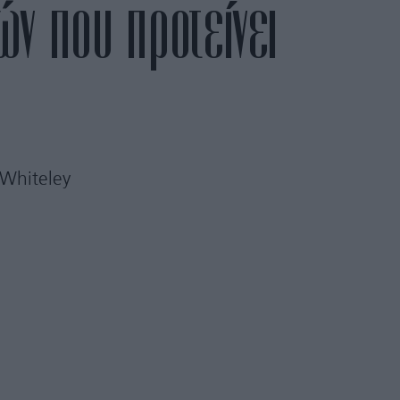
ών που προτείνει
 Whiteley