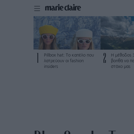
1
2
Pillbox hat: Το καπέλο που
Η μέθοδος 
λατρεύουν οι fashion
βοηθά να π
insiders
στόχο μας