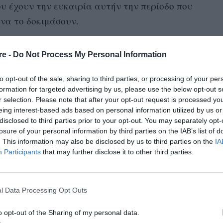
που έχουν την ευκαιρία αυτήν την περίοδο που
 να το δοκιμάσουν.
 είναι το αποτέλεσμα της συνεργασίας της με
re -
Do Not Process My Personal Information
teley και το site που διατηρεί Rose Inc, στο
ι ένα ξεχωριστό look με την υπογραφεί
to opt-out of the sale, sharing to third parties, or processing of your per
ίοι μοιράζονται μυστικά από την τέχνη τους με
formation for targeted advertising by us, please use the below opt-out s
r selection. Please note that after your opt-out request is processed y
eing interest-based ads based on personal information utilized by us or
disclosed to third parties prior to your opt-out. You may separately opt-
gVJ9Se/
losure of your personal information by third parties on the IAB’s list of
. This information may also be disclosed by us to third parties on the
IA
Participants
that may further disclose it to other third parties.
lue Crush είναι πολύ εντυπωσιακό, αλλά
ου μπορεί μια γυναίκα να δημιουργήσει. Στην
 του μοντέλου χρησιμοποιώντας το Stylo
l Data Processing Opt Outs
 απόχρωση Bleu Nuit. Πρόκειται για ένα προϊόν
o opt-out of the Sharing of my personal data.
στην άνετη υφή φόρμουλά του τόσο ως μολύβι,