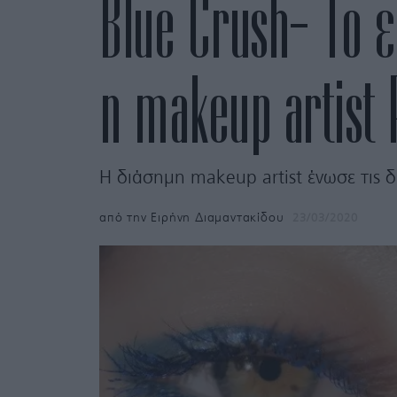
Blue Crush- Το ε
η makeup artist 
Η διάσημη makeup artist ένωσε τις δ
από την
Ειρήνη Διαμαντακίδου
23/03/2020