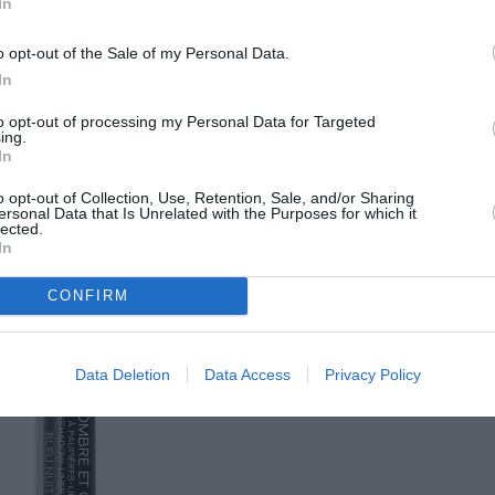
In
. Η Pati Dubroff εφάρμοσε το προϊόν στις ρίζες
πό την εσωτερική γωνία του ματιού προς την
o opt-out of the Sale of my Personal Data.
In
to opt-out of processing my Personal Data for Targeted
ing.
In
o opt-out of Collection, Use, Retention, Sale, and/or Sharing
ersonal Data that Is Unrelated with the Purposes for which it
lected.
In
CONFIRM
Data Deletion
Data Access
Privacy Policy