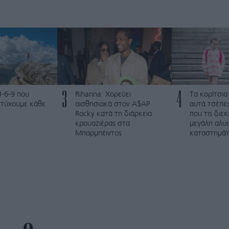
3
4
3-6-9 που
Rihanna: Χορεύει
Τα κορίτσια
ετύχουμε κάθε
αισθησιακά στον A$AP
αυτά τσέπες
Rocky κατά τη διάρκεια
που τις διε
κρουαζιέρας στα
μεγάλη αλυ
Μπαρμπέιντος
καταστημά