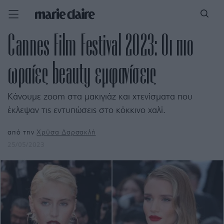
Cannes Film Festival 2023: Οι πιο
ωραίες beauty εμφανίσεις
Κάνουμε zoom στα μακιγιάζ και χτενίσματα που
έκλεψαν τις εντυπώσεις στο κόκκινο χαλί.
από την
Χρύσα Δαρσακλή
25/05/2023