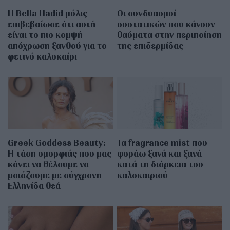
Η Bella Hadid μόλις
Οι συνδυασμοί
επιβεβαίωσε ότι αυτή
συστατικών που κάνουν
είναι το πιο κομψή
θαύματα στην περιποίηση
απόχρωση ξανθού για το
της επιδερμίδας
φετινό καλοκαίρι
Greek Goddess Beauty:
Τα fragrance mist που
Η τάση ομορφιάς που μας
φοράω ξανά και ξανά
κάνει να θέλουμε να
κατά τη διάρκεια του
μοιάζουμε με σύγχρονη
καλοκαιριού
Ελληνίδα θεά