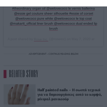
#chanelbeauty l’huile rose @tataharperskincare body oil
#theordinary organ oil @welovecoco le vernis ballerina
@essie gel couture sheer silhouette #essie of corset
@welovecoco pure white @welovecoco le top coat
@makartt_official liner brush @welovecoco dual ended lip
brush
A post shared by
Rose Inc.
(@roseinc) on
May 7, 2020 at 2:43pm PDT
ADVERTISEMENT - CONTINUE READING BELOW
RELATED STORY
Half painted nails – Η σωστή τεχνική
για να δημιουργήσεις αυτό το κομψό,
μίνιμαλ μανικιούρ