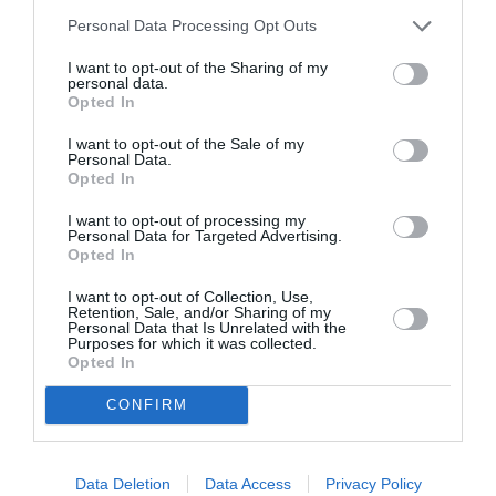
Personal Data Processing Opt Outs
I want to opt-out of the Sharing of my
personal data.
Opted In
I want to opt-out of the Sale of my
Personal Data.
View this post on Instagram
Opted In
I want to opt-out of processing my
Personal Data for Targeted Advertising.
Opted In
I want to opt-out of Collection, Use,
Retention, Sale, and/or Sharing of my
Personal Data that Is Unrelated with the
Purposes for which it was collected.
Minimal at-home manicure by @betina_goldstein,
Opted In
@welovecoco nail artist Products featured: @necessaire
the body exfoliator @oribe redefining hand scrub
CONFIRM
@welovecoco sublimage face scrub @summerfridays r+r
mask #christinafitzgerald manicure mask @drbarbarasturm
face mask cotton gloves #drbarbarasturm body cream
Data Deletion
Data Access
Privacy Policy
#welovecoco le lift creme @weleda_usa hand cream