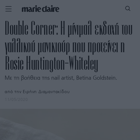
Double Corner: Η μίνιμαλ εκδοχή του
γαλλικού μανικιούρ που προτείνει η
Rosie Huntington-Whiteley
Με τη βοήθεια της nail artist, Betina Goldstein.
από την
Ειρήνη Διαμαντακίδου
11/05/2020