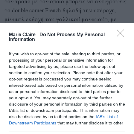
τον τρόπο με τον οποίο μπορείς να αντιγράψεις
το double corner French δηλαδή την υπέροχη,
μίνιμαλ εκδοχή του γαλλικού μανικιούρ, με
πολύ λεπτές, διακριτικές γραμμές σε λευκό
Marie Claire -
Do Not Process My Personal
χρώμα, στη βάση αλλά και τις άκρες των
Information
νυχιών.
If you wish to opt-out of the sale, sharing to third parties, or
Δες το
video tutorial:
processing of your personal or sensitive information for
targeted advertising by us, please use the below opt-out
section to confirm your selection. Please note that after your
opt-out request is processed you may continue seeing
interest-based ads based on personal information utilized by
us or personal information disclosed to third parties prior to
your opt-out. You may separately opt-out of the further
disclosure of your personal information by third parties on the
IAB’s list of downstream participants. This information may
also be disclosed by us to third parties on the
IAB’s List of
Downstream Participants
that may further disclose it to other
third parties.