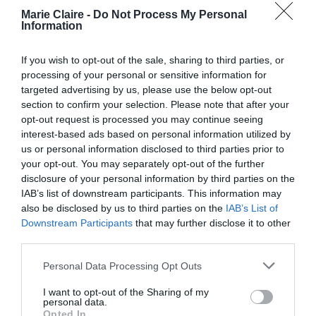
Marie Claire -
Do Not Process My Personal
της κουζίνας. Άναψε το, βάλε πάνω το μπρίκι,
Information
βράσε το νερό και τοποθέτησε μέσα το lip gloss.
If you wish to opt-out of the sale, sharing to third parties, or
processing of your personal or sensitive information for
targeted advertising by us, please use the below opt-out
section to confirm your selection. Please note that after your
opt-out request is processed you may continue seeing
interest-based ads based on personal information utilized by
us or personal information disclosed to third parties prior to
your opt-out. You may separately opt-out of the further
disclosure of your personal information by third parties on the
IAB’s list of downstream participants. This information may
also be disclosed by us to third parties on the
IAB’s List of
Downstream Participants
that may further disclose it to other
third parties.
Μείνε εκεί και παρατήρησέ το για περίπου 15
Personal Data Processing Opt Outs
λεπτά. Θα δεις ότι μόλις περάσει αυτό το
I want to opt-out of the Sharing of my
χρονικό διάστημα όλο το προϊόν θα έχει φύγει
personal data.
Opted In