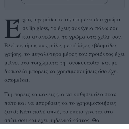
Έ
χεις αγοράσει το αγαπημένο σου χρώμα
σε lip gloss, το έχεις συνέχεια πάνω σου
και ανανεώνεις το χρώμα στα χείλη σου.
Βλέπεις όμως πως μόλις μετά λίγες εβδομάδες
χρήσης, το μεγαλύτερο μέρος του προϊόντος έχει
μείνει στα τοιχώματα της συσκευασίας και με
δυσκολία μπορείς να χρησιμοποιήσεις όσο έχει
απομείνει.
Τι μπορείς να κάνεις για να καθήσει όλο στον
πάτο και να μπορέσεις να το χρησιμοποιήσεις
ξανά; Κάτι πολύ απλό, το οποίο γίνεται στο
σπίτι σου και έχει μηδενικό κόστος. Θα
χρειαστείς μόνο ένα μπρίκι με νερό και το μάτι