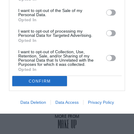
από τα τοιχώματα και θα έχει καθήσει και πάλι
στον πάτο, έτοιμο για χρήση.
I want to opt-out of the Sale of my
Personal Data.
Opted In
ADVERTISEMENT - CONTINUE READING BELOW
I want to opt-out of processing my
Personal Data for Targeted Advertising.
Opted In
RELATED STORY
I want to opt-out of Collection, Use,
Retention, Sale, and/or Sharing of my
Personal Data that Is Unrelated with the
Purposes for which it was collected.
Πώς θα αφαιρέσουμε το σταθερό,
Opted In
ματ κραγιόν χωρίς ένα προϊόν
ντεμακιγιάζ
CONFIRM
Data Deletion
Data Access
Privacy Policy
MORE FROM
MAKE UP