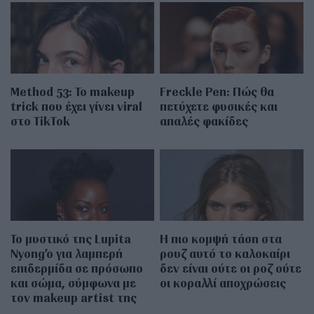
Method 53: Το makeup
Freckle Pen: Πώς θα
trick που έχει γίνει viral
πετύχετε φυσικές και
στο TikTok
απαλές φακίδες
Το μυστικό της Lupita
Η πιο κομψή τάση στα
Nyong’o για λαμπερή
ρουζ αυτό το καλοκαίρι
επιδερμίδα σε πρόσωπο
δεν είναι ούτε οι ροζ ούτε
και σώμα, σύμφωνα με
οι κοραλλί αποχρώσεις
τον makeup artist της