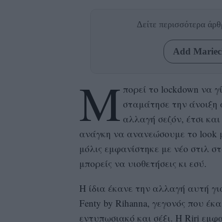
Δείτε περισσότερα άρ
Add Mariecl
Μ
πορεί το
lockdown
να γ
σταμάτησε την άνοιξη 
αλλαγή σεζόν, έτσι και
ανάγκη να ανανεώσουμε το
look
μόλις εμφανίστηκε με νέο στιλ στ
μπορείς να υιοθετήσεις κι εσύ.
Η ίδια έκανε την αλλαγή αυτή γι
Fenty
by Rihanna,
γεγονός που έκα
εντυπωσιακό και σέξι. Η
Riri
εμφα