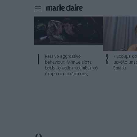
1
2
Passive aggressive
«Έχουμε και
behaviour: Μήπως είστε
μεγάλα μπε
εσείς το παθητικοεπιθετικό
έρωτα
άτομο στη σχέση σας;