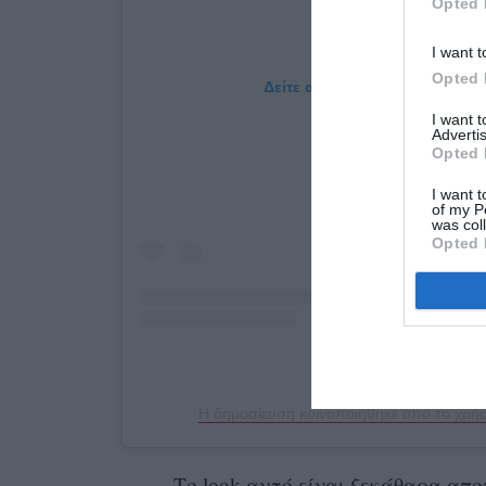
Opted 
I want t
Opted 
Δείτε αυτή τη δημοσίευση στο
I want 
Advertis
Opted 
I want t
of my P
was col
Opted 
Η δημοσίευση κοινοποιήθηκε από το χρήστ
Το
look
αυτό είναι ξεκάθαρα απ