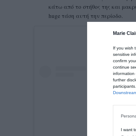
κάτω από το στήθος της και μακρ
huge
τάση αυτή την περίοδο.
Marie Clai
If you wish 
sensitive in
confirm you
continue se
information 
further disc
participants
Downstream 
Persona
I want t