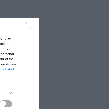
sonal or
ection to
ou may
 personal
out of the
 downstream
B’s List of