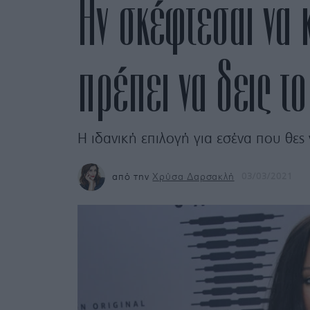
Αν σκέφτεσαι να 
πρέπει να δεις το
Η ιδανική επιλογή για εσένα που θες
από την
Χρύσα Δαρσακλή
03/03/2021