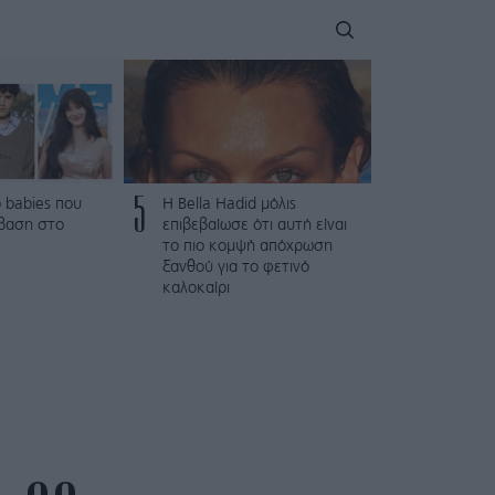
5
 babies που
Η Bella Hadid μόλις
βαση στο
επιβεβαίωσε ότι αυτή είναι
το πιο κομψή απόχρωση
ξανθού για το φετινό
καλοκαίρι