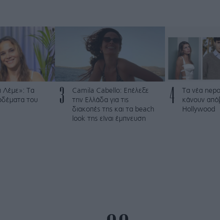
3
4
 Λέμε»: Τα
Camila Cabello: Επέλεξε
Τα νέα nepo
ρδέματα του
την Ελλάδα για τις
κάνουν από
διακοπές της και τα beach
Hollywood
look της είναι έμπνευση