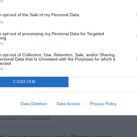
In
o opt-out of the Sale of my Personal Data.
In
 Instagram.
to opt-out of processing my Personal Data for Targeted
ing.
In
o opt-out of Collection, Use, Retention, Sale, and/or Sharing
ersonal Data that Is Unrelated with the Purposes for which it
lected.
In
CONFIRM
Data Deletion
Data Access
Privacy Policy
η badgalriri (@badgalriri)
οτέλεσμα περούκας, αφού η
Rihanna
αυτό το