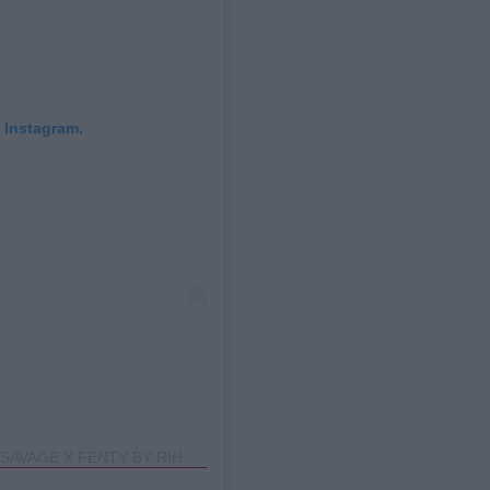
 Instagram.
Η δημοσίευση κοινοποιήθηκε από το χρήστη SAVAGE X FENTY BY RIHANNA (@savagexfenty)