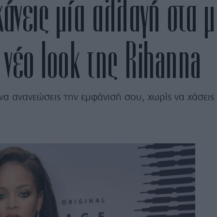
κάνεις μία αλλαγή στα 
 νέο look της Rihanna
 να ανανεώσεις την εμφάνισή σου, χωρίς να χάσεις