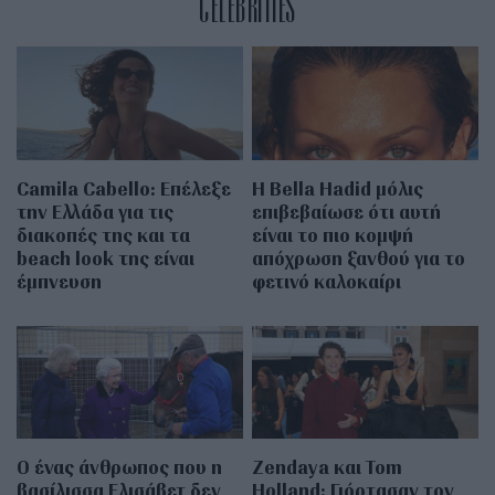
CELEBRITIES
Camila Cabello: Επέλεξε
Η Bella Hadid μόλις
την Ελλάδα για τις
επιβεβαίωσε ότι αυτή
διακοπές της και τα
είναι το πιο κομψή
beach look της είναι
απόχρωση ξανθού για το
έμπνευση
φετινό καλοκαίρι
Ο ένας άνθρωπος που η
Zendaya και Tom
βασίλισσα Ελισάβετ δεν
Holland: Γιόρτασαν τον