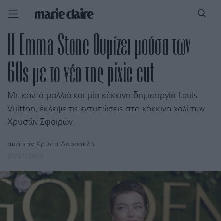
Η Emma Stone θυμίζει μούσα των
60s με το νέο της pixie cut
Με κοντά μαλλιά και μία κόκκινη δημιουργία Louis
Vuitton, έκλεψε τις εντυπώσεις στο κόκκινο χαλί των
Χρυσών Σφαιρών.
από την
Χρύσα Δαρσακλή
07/01/2025