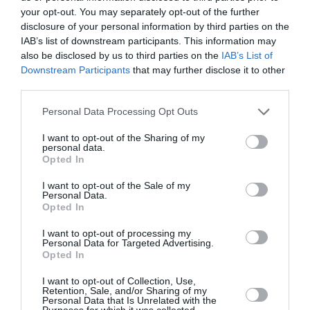
your opt-out. You may separately opt-out of the further
disclosure of your personal information by third parties on the
IAB’s list of downstream participants. This information may
also be disclosed by us to third parties on the
IAB’s List of
Downstream Participants
that may further disclose it to other
third parties.
Personal Data Processing Opt Outs
I want to opt-out of the Sharing of my
Getty Images
personal data.
Opted In
Η Stone είχε απαθανατιστεί με ένα στενό σκουφί
I want to opt-out of the Sale of my
στις αρχές του Οκτωβρίου, προκαλώντας τους
Personal Data.
Opted In
θαυμαστές να αναρωτιούνται αν είχε ξυρίσει το
κεφάλι της για κάποιο ρόλο. Η αμφιβολία
I want to opt-out of processing my
Personal Data for Targeted Advertising.
αυξήθηκε όταν την είδαν να ρυθμίζει μια
Opted In
περούκα σε ένα βίντεο από το Φεστιβάλ
I want to opt-out of Collection, Use,
Retention, Sale, and/or Sharing of my
Κινηματογράφου της Νέας Υόρκης στις 5
Personal Data that Is Unrelated with the
Purposes for which it was collected.