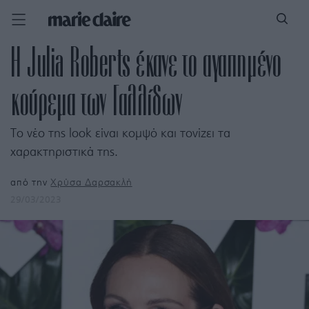
Η Julia Roberts έκανε το αγαπημένο
κούρεμα των Γαλλίδων
Το νέο της look είναι κομψό και τονίζει τα
χαρακτηριστικά της.
από την
Χρύσα Δαρσακλή
29/03/2023