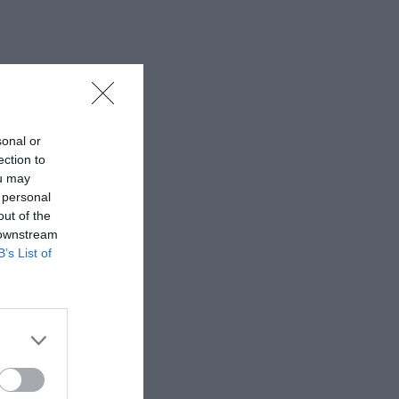
sonal or
ection to
ou may
 personal
out of the
 downstream
B’s List of