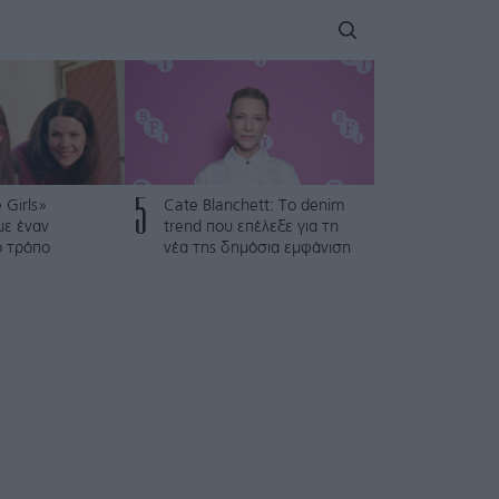
5
 Girls»
Cate Blanchett: Το denim
με έναν
trend που επέλεξε για τη
ό τρόπο
νέα της δημόσια εμφάνιση