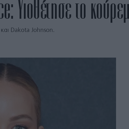
e: Υιοθέτησε το κούρε
t και Dakota Johnson.