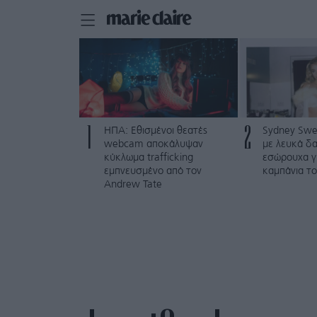
1
2
ΗΠΑ: Εθισμένοι θεατές
Sydney Swe
webcam αποκάλυψαν
με λευκά δα
κύκλωμα trafficking
εσώρουχα γ
εμπνευσμένο από τον
καμπάνια το
Andrew Tate