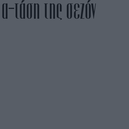
μα-τάση της σεζόν