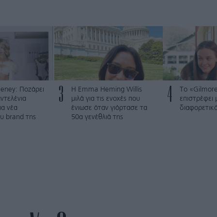
3
4
eney: Ποζάρει
H Emma Heming Willis
Το «Gilmore
ντελένια
μιλά για τις ενοχές που
επιστρέφει 
ια νέα
ένιωσε όταν γιόρτασε τα
διαφορετικ
υ brand της
50α γενέθλιά της