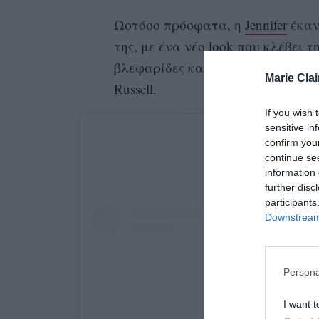
Ωστόσο πρόσφατα, η
Jennifer
έκαν
της, με ένα νέο look που κλέβει 
βλεφαρίδες και ένα κοντύτερο, μ
Marie Clai
Russell.
If you wish 
sensitive in
confirm you
continue se
information 
further disc
participants
Downstream 
Persona
I want t