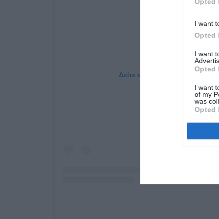
Opted 
I want t
Opted 
I want 
Advertis
Opted 
Δείτε αυτή τη δημοσίευση στο
I want t
of my P
was col
Opted 