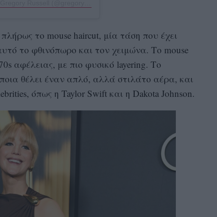
Η δημοσίευση κοινοποιήθηκε από το χρήστη Gregory Russell (@gregoryrussellhair)
λήρως το mouse haircut, μία τάση που έχει
αυτό το φθινόπωρο και τον χειμώνα. Το mouse
70s αφέλειας, με πιο φυσικό layering. Το
όποια θέλει έναν απλό, αλλά στιλάτο αέρα, και
rities, όπως η Taylor Swift και η Dakota Johnson.