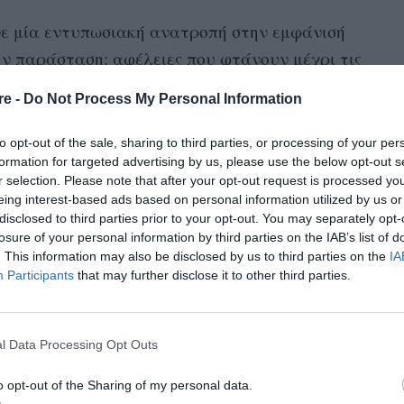
ε μία εντυπωσιακή ανατροπή στην εμφάνισή
την παράσταση: αφέλειες που φτάνουν μέχρι τις
εσαίου μήκους κούρεμα, δια χειρός Gregory
re -
Do Not Process My Personal Information
to opt-out of the sale, sharing to third parties, or processing of your per
formation for targeted advertising by us, please use the below opt-out s
r selection. Please note that after your opt-out request is processed y
eing interest-based ads based on personal information utilized by us or
disclosed to third parties prior to your opt-out. You may separately opt-
losure of your personal information by third parties on the IAB’s list of
. This information may also be disclosed by us to third parties on the
IA
Participants
that may further disclose it to other third parties.
l Data Processing Opt Outs
o opt-out of the Sharing of my personal data.