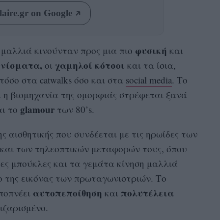
aire.gr on Google
φυσική
α μαλλιά κινούνταν προς μια πιο
και
τενίσματα,
χαμηλοί κότσοι
οι
και τα ίσια,
όσο στα catwalks όσο και στα
social media
. Το
αι η βιομηχανία της ομορφιάς στρέφεται ξανά
glamour
ι το
των 80’s.
 αισθητικής που συνδέεται με τις ηρωίδες των
και των τηλεοπτικών μεταφορών τους, όπου
ες μπούκλες και τα γεμάτα κίνηση μαλλιά
 της εικόνας των πρωταγωνιστριών. Το
αυτοπεποίθηση
πολυτέλεια
ποπνέει
και
ιζαρισμένο.