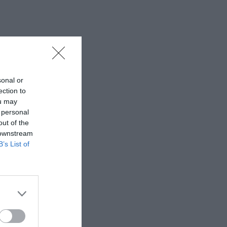
sonal or
ection to
ou may
 personal
out of the
 downstream
B’s List of