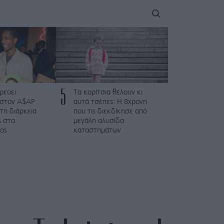
5
ρεύει
Τα κορίτσια θέλουν κι
 στον A$AP
αυτά τσέπες: Η 8χρονη
τη διάρκεια
που τις διεκδίκησε από
ς στα
μεγάλη αλυσίδα
ος
καταστημάτων