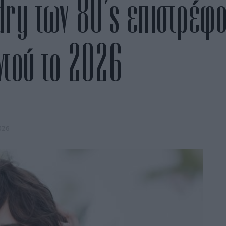
ry των 80’s επιστρέφου
ντού το 2026
026