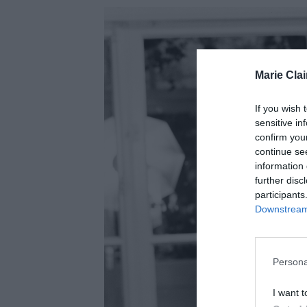
Marie Clai
If you wish 
sensitive in
confirm you
continue se
information 
further disc
participants
Downstream 
Persona
I want t