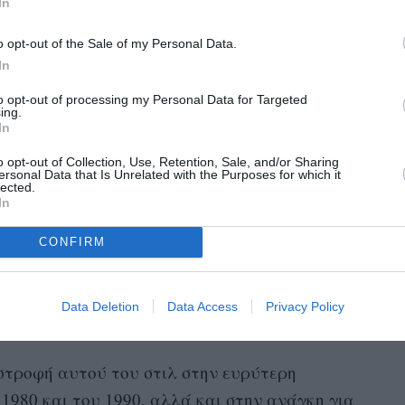
In
o opt-out of the Sale of my Personal Data.
In
to opt-out of processing my Personal Data for Targeted
ing.
In
o opt-out of Collection, Use, Retention, Sale, and/or Sharing
ersonal Data that Is Unrelated with the Purposes for which it
lected.
In
Cooper – Getty Images
blow-dry
μμές των προηγούμενων ετών, το νέο
CONFIRM
ιδιαίτερα στις ρίζες και γύρω από το πρόσωπο.
οι μπούκλες είναι πιο χαλαρές σε σχέση με τα
Data Deletion
Data Access
Privacy Policy
ι τα τελευταία χρόνια.
στροφή αυτού του στιλ στην ευρύτερη
 1980 και του 1990, αλλά και στην ανάγκη για