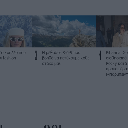
3
4
: Το καπέλο που
Η μέθοδος 3-6-9 που
Rihanna: Χο
ι fashion
βοηθά να πετύχουμε κάθε
αισθησιακά
στόχο μας
Rocky κατά 
κρουαζιέρα
Μπαρμπέιντ