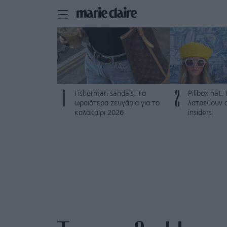
1
2
Fisherman sandals: Tα
Pillbox hat
ωραιότερα ζευγάρια για το
λατρεύουν ο
καλοκαίρι 2026
insiders