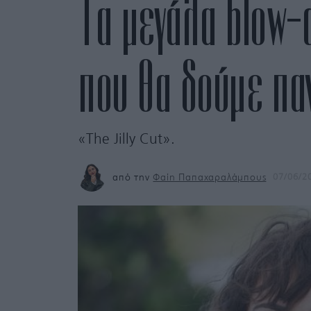
Τα μεγάλα blow-d
που θα δούμε πα
«The Jilly Cut».
από την
Φαίη Παπαχαραλάμπους
07/06/2