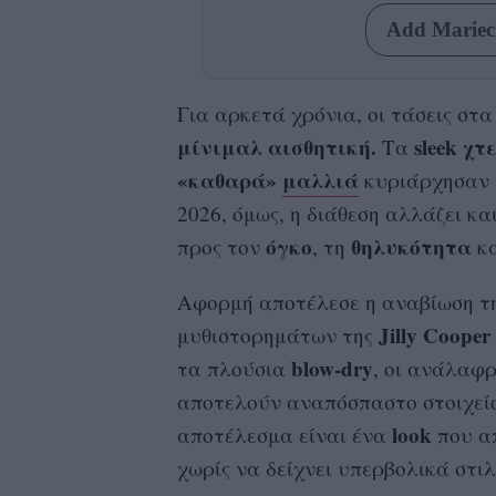
Add Mariecl
Για αρκετά χρόνια, οι τάσεις στ
μίνιμαλ αισθητική.
sleek χ
Τα
«καθαρά»
μαλλιά
κυριάρχησαν τ
2026, όμως, η διάθεση αλλάζει κ
όγκο
θηλυκότητα
προς τον
, τη
κα
Αφορμή αποτέλεσε η αναβίωση της
Jilly Cooper
μυθιστορημάτων της
blow-dry
τα πλούσια
, οι ανάλαφρ
αποτελούν αναπόσπαστο στοιχείο
look
αποτέλεσμα είναι ένα
που α
χωρίς να δείχνει υπερβολικά στιλ