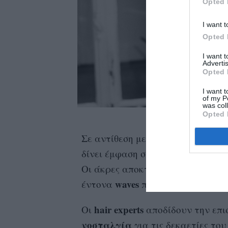
Opted 
I want t
Opted 
I want 
Advertis
Opted 
I want t
of my P
was col
Opted 
Jilly 
Σε αντίθεση με τις αυστηρές γρα
όγκο
δίνει έμφαση στον φυσικό
, 
κίνηση
Οι άκρες αποκτούν
, ενώ 
waves
έντονα
που είχαμε συνηθίσε
hair experts
Οι
αποδίδουν την επι
νοσταλγία
για τις δεκαετίες του