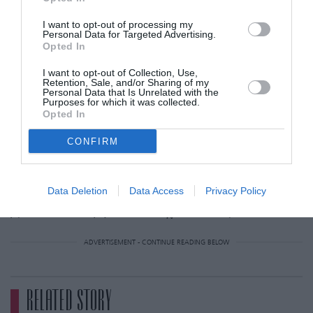
γυναίκες που έχουν λεπτά μαλλιά και θέλουν
I want to opt-out of processing my
να δείχνουν πιο πλούσια. Τα μακριά μαλλιά
Personal Data for Targeted Advertising.
Opted In
είναι πιο βαριά από τα κοντά, με αποτέλεσμα
να πέφτουν φλατ στην πλάτη σας. Το νέο
I want to opt-out of Collection, Use,
Retention, Sale, and/or Sharing of my
κούρεμα θα διώξει επίσης τυχόν ψαλίδα ή
Personal Data that Is Unrelated with the
Purposes for which it was collected.
σπασίματα των μαλλιών στα τελειώματα, οπότε
Opted In
θα δείξουν απευθείας πιο υγιή και γεμάτα.
CONFIRM
Αν θέλετε να πάρετε κι άλλη έμπνευση πριν
κλείσετε ραντεβού στο κομμωτήριο,
εδώ
θα
Data Deletion
Data Access
Privacy Policy
βρείτε άπλετη, με 22 εκδοχές του καρέ.
ADVERTISEMENT - CONTINUE READING BELOW
RELATED STORY