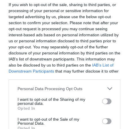
Δείτε αυτή τη δημοσίευση στο Instagram.
If you wish to opt-out of the sale, sharing to third parties, or
processing of your personal or sensitive information for
targeted advertising by us, please use the below opt-out
section to confirm your selection. Please note that after your
opt-out request is processed you may continue seeing
interest-based ads based on personal information utilized by
us or personal information disclosed to third parties prior to
your opt-out. You may separately opt-out of the further
disclosure of your personal information by third parties on the
IAB’s list of downstream participants. This information may
also be disclosed by us to third parties on the
IAB’s List of
Downstream Participants
that may further disclose it to other
third parties.
Η δημοσίευση κοινοποιήθηκε από το χρήστη Marcus Francis (@marcusrfrancis)
Personal Data Processing Opt Outs
I want to opt-out of the Sharing of my
personal data.
Το συγκεκριμένο κούρεμα, εκτός του ότι
Opted In
συνεχίζει να είναι μία από τις μεγαλύτερες
I want to opt-out of the Sale of my
τάσεις της σεζόν, είναι ιδανική επιλογή για τις
Personal Data.
Opted In