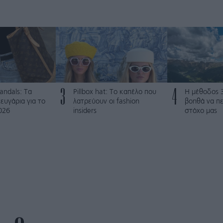
3
4
andals: Tα
Pillbox hat: Το καπέλο που
Η μέθοδος 
ευγάρια για το
λατρεύουν οι fashion
βοηθά να π
026
insiders
στόχο μας