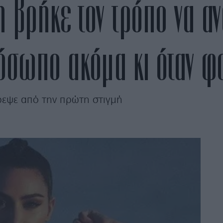
 βρήκε τον τρόπο να αν
ρόσωπο ακόμα κι όταν 
τρεψε από την πρώτη στιγμή