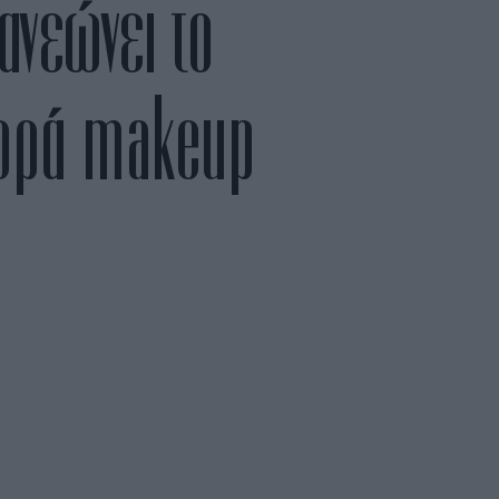
ανεώνει το
φορά makeup