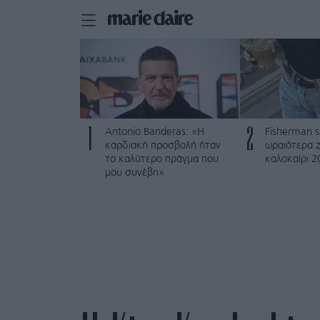
1
2
Antonio Banderas: «Η
Fisherman s
καρδιακή προσβολή ήταν
ωραιότερα ζ
το καλύτερο πράγμα που
καλοκαίρι 2
μου συνέβη»