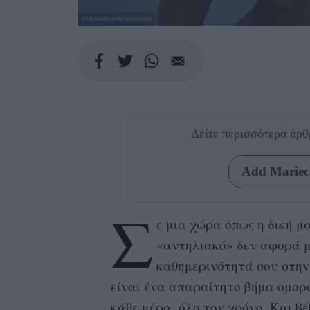
KIMKARDASHIAN INSTAGRAM
Δείτε περισσότερα άρ
Add Mariecl
Σ
ε μια χώρα όπως η δική μ
«αντηλιακό» δεν αφορά μό
καθημερινότητά σου στην
είναι ένα απαραίτητο βήμα ομορφ
κάθε μέρα, όλο τον χρόνο. Και β