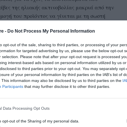
λάβες της ηλιακής ακτινοβολίας μακριά από την
ρμογή του προϊόντος να γίνεται με τη σωστή
 Τι γίνεται όμως στην περίπτωση που είσαι
re -
Do Not Process My Personal Information
to opt-out of the sale, sharing to third parties, or processing of your per
ν μπόρεσε να ξεφύγει ούτε η
Kim Kardashian
, η
formation for targeted advertising by us, please use the below opt-out s
λοφορεί με μακιγιάζ. Ωστόσο, η διάσημη
r selection. Please note that after your opt-out request is processed y
ρήκε τη λύση σε ένα beauty kit το οποίο
eing interest-based ads based on personal information utilized by us or
disclosed to third parties prior to your opt-out. You may separately opt-
ιμένο kit την ενθουσίασε τόσο πολύ που
losure of your personal information by third parties on the IAB’s list of
 τον προσωπικό της λογαριασμό στο Instagram
. This information may also be disclosed by us to third parties on the
IA
Participants
that may further disclose it to other third parties.
α πληρωμένη διαφήμιση. Πρόκειται για το Post
umasol, ένα προϊόν με υψηλή αντηλιακή
ίο κανείς μπορεί να εφαρμόσει στο πρόσωπο
l Data Processing Opt Outs
o opt-out of the Sharing of my personal data.