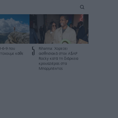
5
3-6-9 που
Rihanna: Χορεύει
ετύχουμε κάθε
αισθησιακά στον A$AP
Rocky κατά τη διάρκεια
κρουαζιέρας στα
Μπαρμπέιντος