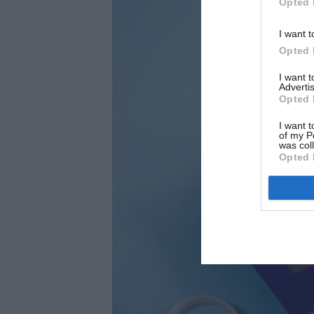
Opted 
I want t
Opted 
I want 
Advertis
Opted 
I want t
of my P
was col
Opted 