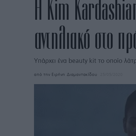
Η Kim Kardashian
αντηλιακό στο π
Υπάρχει ένα beauty kit το οποίο λά
από την
Ειρήνη Διαμαντακίδου
25/05/2020