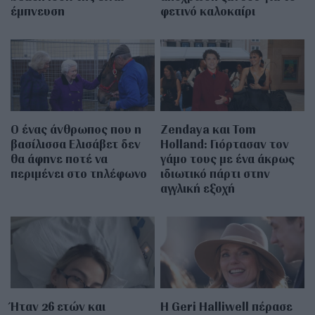
έμπνευση
φετινό καλοκαίρι
Ο ένας άνθρωπος που η
Zendaya και Tom
βασίλισσα Ελισάβετ δεν
Holland: Γιόρτασαν τον
θα άφηνε ποτέ να
γάμο τους με ένα άκρως
περιμένει στο τηλέφωνο
ιδιωτικό πάρτι στην
αγγλική εξοχή
Ήταν 26 ετών και
Η Geri Halliwell πέρασε