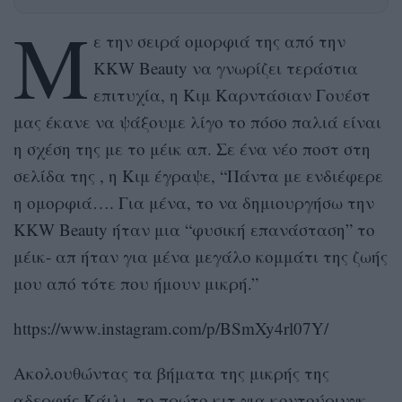
Μ
ε την σειρά ομορφιά της από την
KKW Beauty να γνωρίζει τεράστια
επιτυχία, η Κιμ Καρντάσιαν Γουέστ
μας έκανε να ψάξουμε λίγο το πόσο παλιά είναι
η σχέση της με το μέικ απ. Σε ένα νέο ποστ στη
σελίδα της , η Κιμ έγραψε, “Πάντα με ενδιέφερε
η ομορφιά…. Για μένα, το να δημιουργήσω την
KKW Beauty ήταν μια “φυσική επανάσταση” το
μέικ- απ ήταν για μένα μεγάλο κομμάτι της ζωής
μου από τότε που ήμουν μικρή.”
https://www.instagram.com/p/BSmXy4rl07Y/
Ακολουθώντας τα βήματα της μικρής της
αδερφής Κάιλι, το πρώτο κιτ για κοντούρινγκ