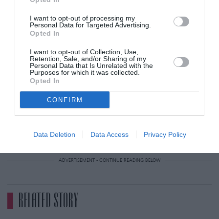
λεζάντα “ H Κόρντεϊ και εγώ παίρναμε τα
I want to opt-out of processing my
καλλυντικά της μαμάς. Δοκιμάζαμε τα πάντα,
Personal Data for Targeted Advertising.
Opted In
αλλά είχαμε εμμονή με τα κονσίλερ και τα
I want to opt-out of Collection, Use,
foundation για κάποιο ανεξήγητο λόγο. Τα
Retention, Sale, and/or Sharing of my
Personal Data that Is Unrelated with the
βάζαμε παντού-κυριολεκτικά, σε όλο το
Purposes for which it was collected.
Opted In
πρόσωπο.” Έτσι καταλήγουμε στο ότι η μεγάλη
εμμονή της Κιμ για το έντονο κοντούρινγκ
CONFIRM
μοιάζει λογική.
Data Deletion
Data Access
Privacy Policy
ADVERTISEMENT - CONTINUE READING BELOW
RELATED STORY