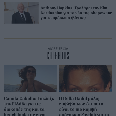
Anthony Hopkins: Τρολάρει την Kim
Kardashian για το νέο της shapewear
για το πρόσωπο (βίντεο)
MORE FROM
CELEBRITIES
Camila Cabello: Επέλεξε
Η Bella Hadid μόλις
την Ελλάδα για τις
επιβεβαίωσε ότι αυτή
διακοπές της και τα
είναι το πιο κομψή
beach look της είναι
απόχρωση ξανθού για το