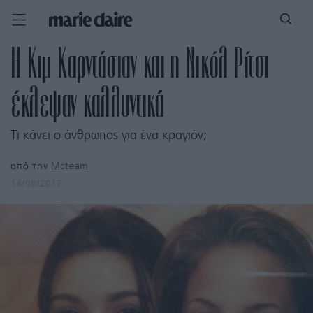
Η Κιμ Καρντάσιαν και η Νικόλ Ρίτσι
έκλεψαν καλλυντικά
Τι κάνει ο άνθρωπος για ένα κραγιόν;
από την
Mcteam
14/08/2017