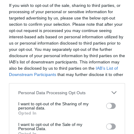
Ενώ η ιστορία της Κιμ δεν πρόκειται να κερδίσει
If you wish to opt-out of the sale, sharing to third parties, or
κανέναν, γίνεται προφανές πως η αγαπητή της
processing of your personal or sensitive information for
targeted advertising by us, please use the below opt-out
για τα καλλυντικά ξεκινάει από τα παιδικά της
section to confirm your selection. Please note that after your
χρόνια. H σταρ δήλωσε για το κλεμένο κλεμμένο
opt-out request is processed you may continue seeing
interest-based ads based on personal information utilized by
κραγιόν “Δεν θυμάμαι πως ακριβώς ήταν, αλλά
us or personal information disclosed to third parties prior to
ήταν σε καφέ απόχρωση, δεν υπήρξα ζωηρό
your opt-out. You may separately opt-out of the further
παιδί, αυτή ήταν μια επανάσταση για μένα.”
disclosure of your personal information by third parties on the
IAB’s list of downstream participants. This information may
Μήπως αυτό σημαίνει πως πρέπει να
also be disclosed by us to third parties on the
IAB’s List of
περιμένουμε παρόμοιες αποχρώσεις από την
Downstream Participants
that may further disclose it to other
third parties.
KKW Beauty;
Personal Data Processing Opt Outs
https://www.instagram.com/p/BSug0NZF_wE/
I want to opt-out of the Sharing of my
personal data.
Η Κιμ επίσης μοιράστηκε μέσω instagram και μία
Opted In
ανάμνηση σχετική με την ομορφιά από τα
I want to opt-out of the Sale of my
Personal Data.
παιδικά της χρόνια. Η ποστ έγραφε στην
Opted In