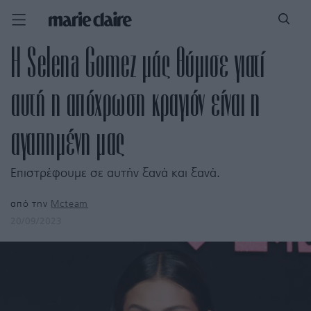
Η Selena Gomez μάς θύμισε γιατί
αυτή η απόχρωση κραγιόν είναι η
αγαπημένη μας
Επιστρέφουμε σε αυτήν ξανά και ξανά.
από την
Mcteam
20/09/2023