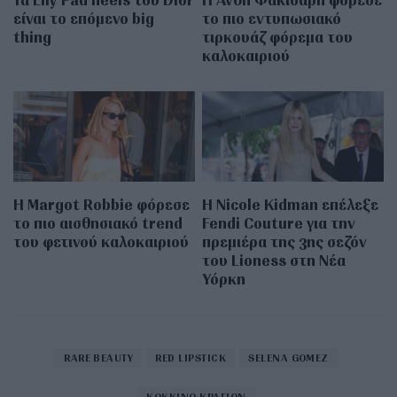
είναι το επόμενο big
το πιο εντυπωσιακό
thing
τιρκουάζ φόρεμα του
καλοκαιριού
Η Margot Robbie φόρεσε
Η Nicole Kidman επέλεξε
το πιο αισθησιακό trend
Fendi Couture για την
του φετινού καλοκαιριού
πρεμιέρα της 3ης σεζόν
του Lioness στη Νέα
Υόρκη
RARE BEAUTY
RED LIPSTICK
SELENA GOMEZ
ΚΟΚΚΙΝΟ ΚΡΑΓΙΟΝ