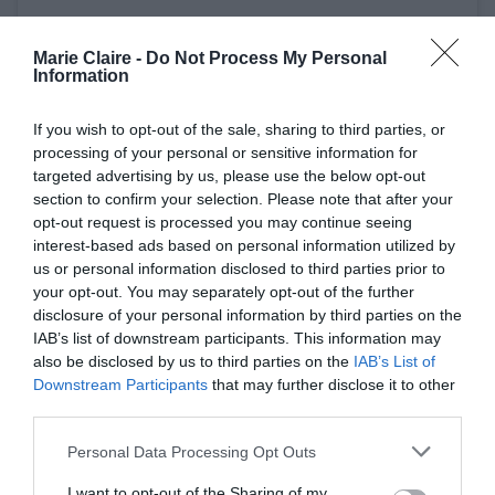
Marie Claire -
Do Not Process My Personal
Information
Δείτε αυτή τη δημοσίευση στο Instagram.
If you wish to opt-out of the sale, sharing to third parties, or
processing of your personal or sensitive information for
targeted advertising by us, please use the below opt-out
section to confirm your selection. Please note that after your
opt-out request is processed you may continue seeing
interest-based ads based on personal information utilized by
us or personal information disclosed to third parties prior to
your opt-out. You may separately opt-out of the further
disclosure of your personal information by third parties on the
IAB’s list of downstream participants. This information may
also be disclosed by us to third parties on the
IAB’s List of
Η δημοσίευση κοινοποιήθηκε από το χρήστη Selena Gomez (@selenagomez)
Downstream Participants
that may further disclose it to other
third parties.
“
Τα κόκκινα χείλη καταφέρνουν να τονώσουν
Personal Data Processing Opt Outs
την αυτοπεποίθησή μου στη στιγμή και ήθελα να
I want to opt-out of the Sharing of my