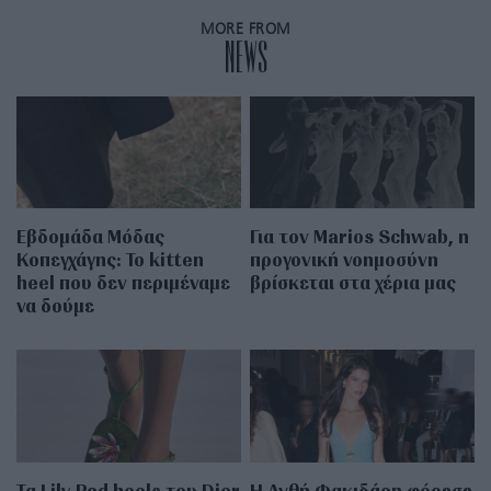
MORE FROM
NEWS
Εβδομάδα Μόδας
Για τον Marios Schwab, η
Κοπεγχάγης: Το kitten
προγονική νοημοσύνη
heel που δεν περιμέναμε
βρίσκεται στα χέρια μας
να δούμε
Τα Lily Pad heels του Dior
Η Ανθή Φακιδάρη φόρεσε