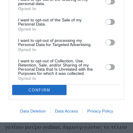
μοιραστώ αυτό τη αίσθηση ενδυνάμωσης μαζί
personal data.
Opted In
σας. Γι’ αυτό δημιούργησα την περιορισμένη
I want to opt-out of the Sale of my
έκδοση του κραγιόν Kind Words Matte στην
Personal Data.
Opted In
απόχρωση Devoted, ένα αληθινό κόκκινο που
κολακεύει όλους τους τόνους δέρματος. Το 100%
I want to opt-out of processing my
Personal Data for Targeted Advertising.
των πωλήσεων θα πάει στο Rare Impact Fund για
Opted In
την αύξηση της πρόσβασης σε υπηρεσίες ψυχικής
I want to opt-out of Collection, Use,
Retention, Sale, and/or Sharing of my
υγείας και εκπαίδευση για νέους σε όλο τον
Personal Data that Is Unrelated with the
Purposes for which it was collected.
κόσμο
”, έγραψε ανακοινώνοντας την προσθήκη
Opted In
της συλλεκτικής κόκκινης απόχρωσης κραγιόν
CONFIRM
στη
Rare Beauty.
Η ίδια συνδύασε τα κόκκινα χείλη με ένα ακόμα
Data Deletion
Data Access
Privacy Policy
κλασικό και αγαπημένο των makeup lovers, aka το
γατίσιο μαύρο eyeliner, δημιουργώντας το τέλειο