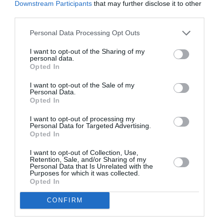
Downstream Participants
that may further disclose it to other
Vanngo, η συγκεκριμένη κόκκινη απόχρωση είναι
third parties.
η αγαπημένη της όταν θέλει να κάνει ένα πιο
Personal Data Processing Opt Outs
εντυπωσιακό μακιγιάζ με πρωταγωνιστή τα
χείλη της.
I want to opt-out of the Sharing of my
personal data.
Opted In
I want to opt-out of the Sale of my
Personal Data.
Opted In
I want to opt-out of processing my
Personal Data for Targeted Advertising.
Opted In
I want to opt-out of Collection, Use,
Retention, Sale, and/or Sharing of my
Personal Data that Is Unrelated with the
Purposes for which it was collected.
Opted In
CONFIRM
Ο λόγος για την απόχρωση 999 του κραγιόν