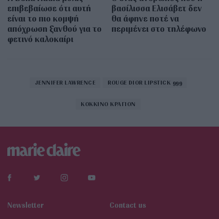
επιβεβαίωσε ότι αυτή
βασίλισσα Ελισάβετ δεν
είναι το πιο κομψή
θα άφηνε ποτέ να
απόχρωση ξανθού για το
περιμένει στο τηλέφωνο
φετινό καλοκαίρι
JENNIFER LAWRENCE
ROUGE DIOR LIPSTICK 999
ΚΟΚΚΙΝΟ ΚΡΑΓΙΟΝ
Newsletter
Contact us