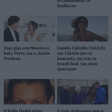
εντυπωσιάσει το
διαδίκτυο
Χέρι χέρι στη Μύκονο η
Camila Cabello: Επέλεξε
Katy Perry και ο Justin
την Ελλάδα για τις
Trudeau
διακοπές της και τα
beach look της είναι
έμπνευση
Η Bella Hadid μόλις
Ο ένας άνθρωπος που η