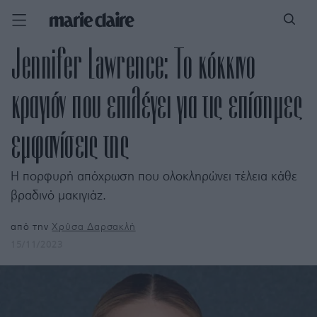
Jennifer Lawrence: Το κόκκινο
κραγιόν που επιλέγει για τις επίσημες
εμφανίσεις της
Η πορφυρή απόχρωση που ολοκληρώνει τέλεια κάθε
βραδινό μακιγιάζ.
από την
Χρύσα Δαρσακλή
15/11/2023