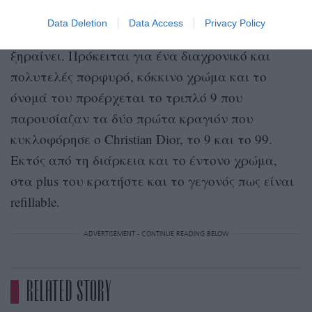
Rouge Dior από τον οίκο Dior, που αφήνει ένα
Data Deletion
Data Access
Privacy Policy
βελούδινο αποτέλεσμα στα χείλη χωρίς να τα
ξηραίνει.
Πρόκειται για έν
α διαχρονικό και
πολυτελές πορφυρό, κόκκινο χρώμα
και το
όνομά του
προέρχεται το τριπλό 9 που
παρουσίαζαν τα δύο πρώτα κραγιόν που
κυκλοφόρησε ο Christian Dior, το 9 και το 99.
Εκτός από τη διάρκεια και το έντονο χρώμα,
στα
plus
του κρατήστε και το γεγονός πως είναι
refillable.
ADVERTISEMENT - CONTINUE READING BELOW
RELATED STORY