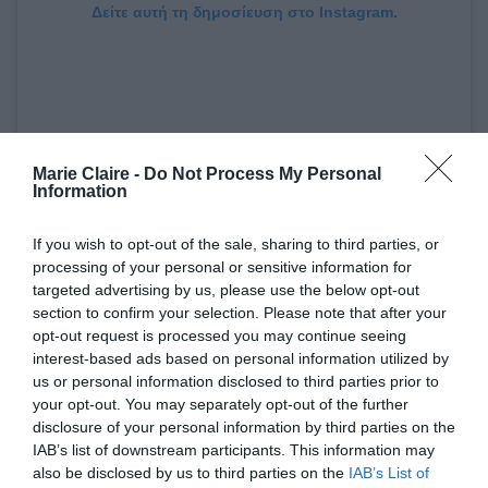
Δείτε αυτή τη δημοσίευση στο Instagram.
Marie Claire -
Do Not Process My Personal
Information
If you wish to opt-out of the sale, sharing to third parties, or
processing of your personal or sensitive information for
targeted advertising by us, please use the below opt-out
Η δημοσίευση κοινοποιήθηκε από το χρήστη Hung Vanngo (@hungvanngo)
section to confirm your selection. Please note that after your
opt-out request is processed you may continue seeing
interest-based ads based on personal information utilized by
Αν και η ίδια κινείται συνήθως σε φυσικές,
nude
us or personal information disclosed to third parties prior to
your opt-out. You may separately opt-out of the further
αποχρώσεις για το μακιγιάζ της, αυτή τη φορά
disclosure of your personal information by third parties on the
τόλμησε το κόκκινο κραγιόν. Και όπως
IAB’s list of downstream participants. This information may
ανακαλύψαμε μέσω του
makeup artist
της, Hung
also be disclosed by us to third parties on the
IAB’s List of