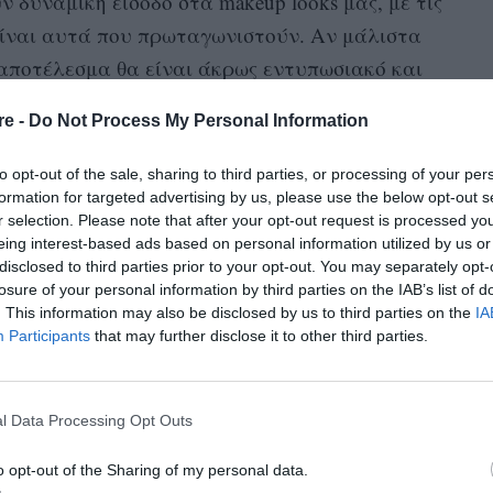
ν δυναμική είσοδο στα makeup looks μας, με τις
 είναι αυτά που πρωταγωνιστούν. Αν μάλιστα
 αποτέλεσμα θα είναι άκρως εντυπωσιακό και
λος τρόπος να κάνεις την εμφάνισή σου λίγο πιο
re -
Do Not Process My Personal Information
ύβει τα υπόλοιπα χαρακτηριστικά του
to opt-out of the sale, sharing to third parties, or processing of your per
formation for targeted advertising by us, please use the below opt-out s
ιακή μπορεί να δείξει αυτή η τάση αποτελεί η
r selection. Please note that after your opt-out request is processed y
eing interest-based ads based on personal information utilized by us or
ραφία. Το αγαπημένο μας style icon ταίριαξε
disclosed to third parties prior to your opt-out. You may separately opt-
υκάμισό της, απογειώνοντας το matchy matcy
losure of your personal information by third parties on the IAB’s list of
. This information may also be disclosed by us to third parties on the
IA
Participants
that may further disclose it to other third parties.
l Data Processing Opt Outs
o opt-out of the Sharing of my personal data.