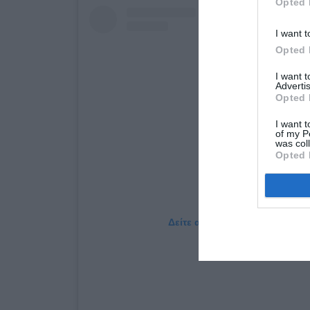
Opted 
I want t
Opted 
I want 
Advertis
Opted 
I want t
of my P
was col
Opted 
Δείτε αυτή τη δημοσίευση στο