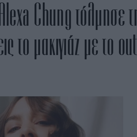
Alexa Chung τόλμησε τ
ις το μακιγιάζ με το out