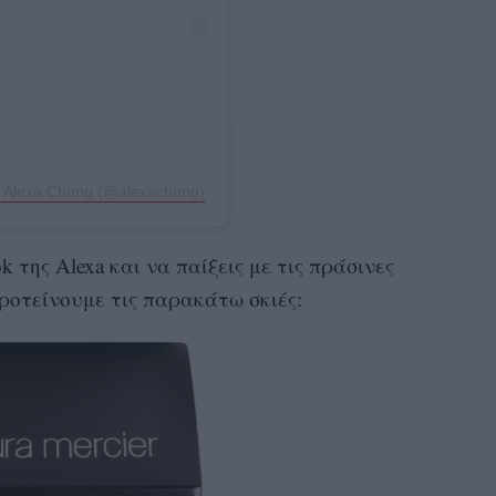
η Alexa Chung (@alexachung)
k της Alexa και να παίξεις με τις πράσινες
ροτείνουμε τις παρακάτω σκιές: