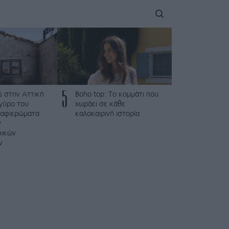
5
ς στην Αττική
Boho top: Το κομμάτι που
γύρο του
χωράει σε κάθε
 αφιερώματα
καλοκαιρινή ιστορία
ν
φικών
ν