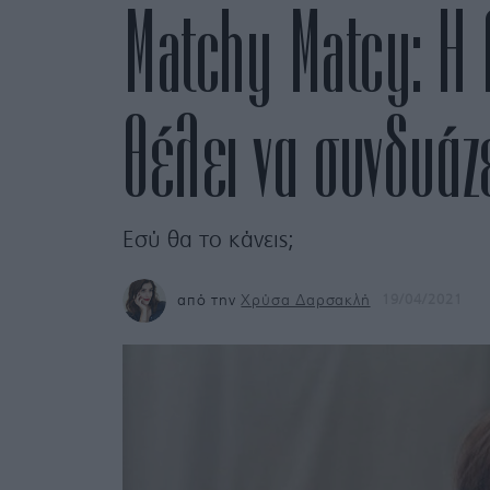
Matchy Matcy: Η 
θέλει να συνδυάζε
Εσύ θα το κάνεις;
από την
Χρύσα Δαρσακλή
19/04/2021