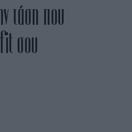
ην τάση που
fit σου