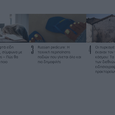
3
4
φτά είδη
Russian pedicure: Η
Οι πυρκαγιέ
, σύμφωνα με
τεχνική περιποίησης
έκαναν τον 
ύς – Πώς θα
ποδιών που γίνεται όλο και
κόσμου: Τα
 ποιο
πιο δημοφιλής
των διεθνώ
ειδησιογρα
πρακτορείω