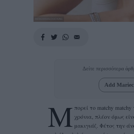
INSTAGRAM/ALEXACHUNG
Δείτε περισσότερα άρ
Add Mariecl
Μ
πορεί το matchy match
χρόνια, πλέον όμως εί
μακιγιάζ. Φέτος την άν