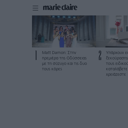
1
2
Matt Damon: Στην
Υπάρχουν ε
πρεμιέρα της Οδύσσειας
ξεκούρασης
με τη σύζυγο και τις δυο
τους ειδικο
τους κόρες
καταλάβετε
χρειάζεστε