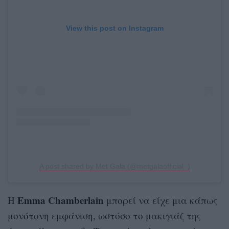
View this post on Instagram
A post shared by Met Gala (@metgalaofficial_)
Emma Chamberlain
Η
μπορεί να είχε μια κάπως
μονότονη εμφάνιση, ωστόσο το μακιγιάζ της