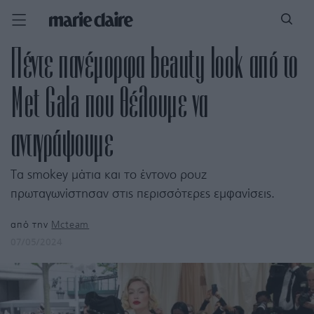
Πέντε πανέμορφα beauty look από το
Met Gala που θέλουμε να
αντιγράψουμε
Τα smokey μάτια και το έντονο ρουζ
πρωταγωνίστησαν στις περισσότερες εμφανίσεις.
από την
Mcteam
07/05/2024