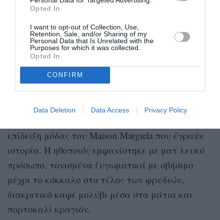
Opted In
I want to opt-out of Collection, Use,
Retention, Sale, and/or Sharing of my
Personal Data that Is Unrelated with the
Purposes for which it was collected.
Opted In
CONFIRM
Jeff Kravitz/FilmMagic
H Pat McGrath επιμελήθηκε ξανά το μακιγιάζ της
Data Deletion
Data Access
Privacy Policy
Gwendoline Christie
, λίγο καιρό μετά την
επίδειξη μόδας του Maison Margiela που έγραψε
ιστορία. Η ηθοποιός εμφανίστηκε με ματ λευκό
πρόσωπο, τονισμένα ζυγωματικά με σβήσιμο
μέχρι το κόκκαλο στο τέλος των φρυδιών,
διακριτικό καφέ μολύβι μέσα στα μάτια και
πορτοκαλί κραγιόν.