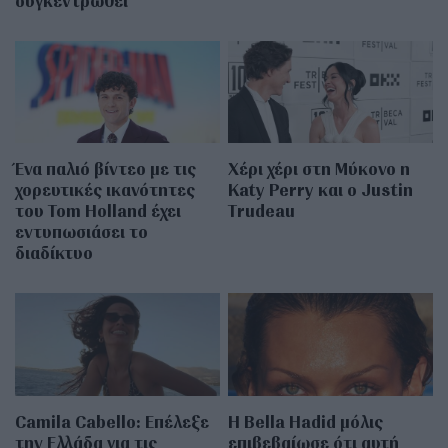
συγκεντρωθεί
Ένα παλιό βίντεο με τις
Χέρι χέρι στη Μύκονο η
χορευτικές ικανότητες
Katy Perry και ο Justin
του Tom Holland έχει
Trudeau
εντυπωσιάσει το
διαδίκτυο
Camila Cabello: Επέλεξε
Η Bella Hadid μόλις
την Ελλάδα για τις
επιβεβαίωσε ότι αυτή