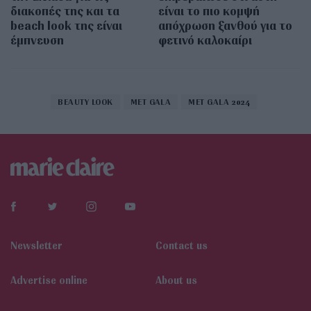
διακοπές της και τα
είναι το πιο κομψή
beach look της είναι
απόχρωση ξανθού για το
έμπνευση
φετινό καλοκαίρι
BEAUTY LOOK
MET GALA
MET GALA 2024
Newsletter
Contact us
Αdvertise online
About us