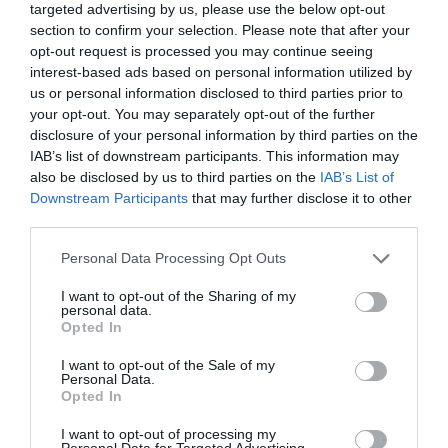
targeted advertising by us, please use the below opt-out
Ayo Edebiri
H
έδωσε χρώμα στα ζυγωματικά της
section to confirm your selection. Please note that after your
με ένα έντονο ρουζ σε ανοιχτόχρωμη ροζ
opt-out request is processed you may continue seeing
interest-based ads based on personal information utilized by
απόχρωση. Το υλικό δουλεύτηκε με φορά προς
us or personal information disclosed to third parties prior to
τα πάνω, φτάνοντας κάτω από τον κύκλο του
your opt-out. You may separately opt-out of the further
disclosure of your personal information by third parties on the
ματιού και δίνοντας ιδιαίτερη λάμψη στο
IAB’s list of downstream participants. This information may
πρόσωπό της. Τόνισε τα μάτια της με λίγο
also be disclosed by us to third parties on the
IAB’s List of
Downstream Participants
that may further disclose it to other
μαύρο μολύβι και ολοκλήρωσε το look με ένα
third parties.
απαλό lip gloss.
Personal Data Processing Opt Outs
I want to opt-out of the Sharing of my
personal data.
Opted In
I want to opt-out of the Sale of my
Personal Data.
Opted In
I want to opt-out of processing my
Personal Data for Targeted Advertising.