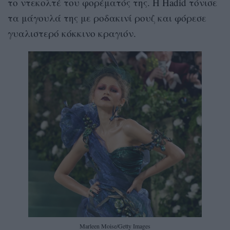
το ντεκολτέ του φορέματός της. Η Hadid τόνισε
τα μάγουλά της με ροδακινί ρουζ και φόρεσε
γυαλιστερό κόκκινο κραγιόν.
Marleen Moise/Getty Images