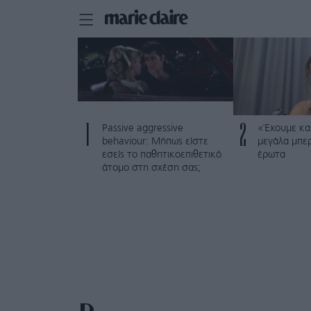
1
2
Passive aggressive
«Έχουμε και
behaviour: Μήπως είστε
μεγάλα μπε
εσείς το παθητικοεπιθετικό
έρωτα
άτομο στη σχέση σας;