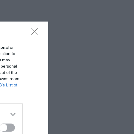
sonal or
ection to
ou may
 personal
out of the
 downstream
B’s List of