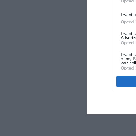
Opted 
I want t
Opted 
I want 
Advertis
Opted 
I want t
of my P
was col
Opted 
Secret Camo