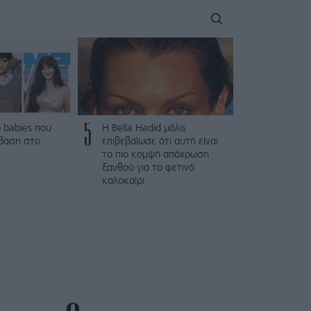
5
 babies που
Η Bella Hadid μόλις
βαση στο
επιβεβαίωσε ότι αυτή είναι
το πιο κομψή απόχρωση
ξανθού για το φετινό
καλοκαίρι