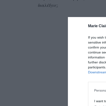
διαλέξεις;
Marie Clai
If you wish 
sensitive in
confirm you
continue se
information 
further disc
participants
Downstream 
Persona
I want t