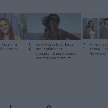
3
4
 Λέμε»: Τα
Camila Cabello: Επέλεξε
Τα νέα nepo
ρδέματα του
την Ελλάδα για τις
κάνουν από
διακοπές της και τα beach
Hollywood
look της είναι έμπνευση