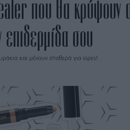
ealer που θα κρύψουν 
ν επιδερμίδα σου
ράκια και μένουν σταθερά για ώρες!