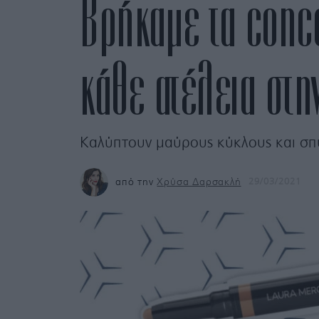
Βρήκαμε τα conc
κάθε ατέλεια στη
Καλύπτουν μαύρους κύκλους και σπυ
από την
Χρύσα Δαρσακλή
29/03/2021